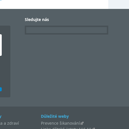
Sledujte nás
y
Důležité weby
a a zdraví
Prevence šikanování