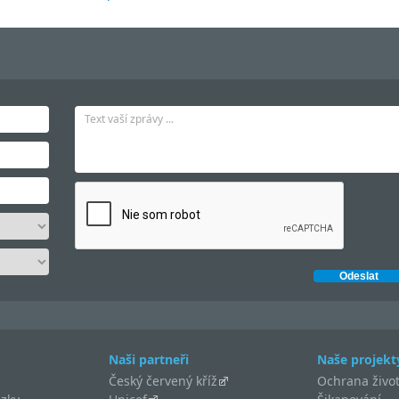
Naši partneři
Naše projekt
Český červený kříž
Ochrana život