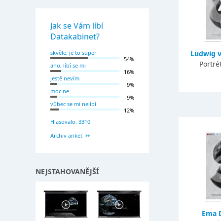
Jak se Vám líbí
Datakabinet?
skvěle, je to super
Ludwig 
54%
Portré
ano, líbí se mi
16%
jestě nevím
9%
moc ne
9%
vůbec se mi nelíbí
12%
Hlasovalo: 3310
Archiv anket
NEJSTAHOVANĚJŠÍ
Ema 