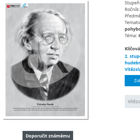
Stupeň
Ročník
Předmě
Tematic
pohybo
Téma:
Klíčová
2. stup
hudebn
Vítězs
Zo
Vítěz
Doporučit známému