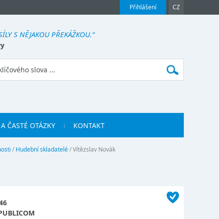
Přihlášení
CZ
SÍLY S NĚJAKOU PŘEKÁŽKOU.“
ry
 A ČASTÉ OTÁZKY
KONTAKT
osti
/
Hudební skladatelé
/
Vítězslav Novák
46
PUBLICOM