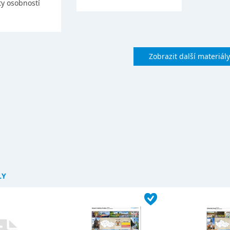
ty osobností
Zobrazit další materiály
LY