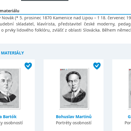
 materiálu
v Novák (* 5. prosinec 1870 Kamenice nad Lipou – † 18. červenec 19
udební skladatel, klavírista, představitel české moderny, peda
 o prvky lidového folklóru, zvlášť z oblasti Slovácka. Během něm
Í MATERIÁLY
a Bartók
Bohuslav Martinů
G
ty osobností
Portréty osobností
Por