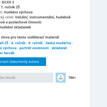
:
ISCED 2
:
7. ročník ZŠ
t:
Hudební výchova
ký celek:
Vokální, instrumentální, hudebně
vé a poslechové činnosti
Hudební skladatelé
 slova pro tento vzdělávací materiál
eň ZŠ
8. ročník
9. ročník
česká moderna
í výchova
portrét osobnosti
skladatel
lav Novák
brazit dokumenty autora
slav Novák
786×