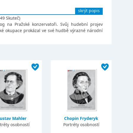
skrýt popis
49 Skuteč)
gog na Pražské konzervatoři. Svůj hudební projev
ecké okupace prokázal ve své hudbě výrazné národní
ustav Mahler
Chopin Fryderyk
tréty osobností
Portréty osobností