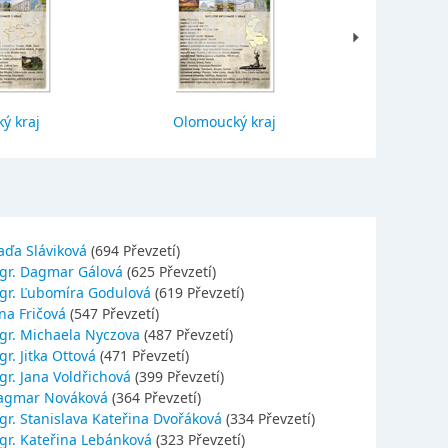
ý kraj
Olomoucký kraj
Jihočes
aďa Sláviková
(694 Převzetí)
gr. Dagmar Gálová
(625 Převzetí)
gr. Ľubomíra Godulová
(619 Převzetí)
na Fričová
(547 Převzetí)
gr. Michaela Nyczova
(487 Převzetí)
r. Jitka Ottová
(471 Převzetí)
gr. Jana Voldřichová
(399 Převzetí)
agmar Nováková
(364 Převzetí)
gr. Stanislava Kateřina Dvořáková
(334 Převzetí)
gr. Kateřina Lebánková
(323 Převzetí)