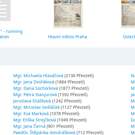
" - running
ation
Hlavní město Praha
Ústeck
Mgr. Michaela Hlaváčová
(2130 Převzetí)
N
Mgr. Jana Dvořáková
(1884 Převzetí)
M
Mgr. Dana Sochorková
(1877 Převzetí)
M
Mgr. Petra Stanjurová
(1592 Převzetí)
Ja
Jaroslava Eliášková
(1242 Převzetí)
M
Mgr. Miroslav Sedláček
(1127 Převzetí)
Mg
Mgr. Eva Marková
(1078 Převzetí)
M
Mgr Eliška Strejčková
(1049 Převzetí)
D
Mgr. Jana Černá
(901 Převzetí)
M
PaedDr. Štěpánka Vondrášková
(712 Převzetí)
M