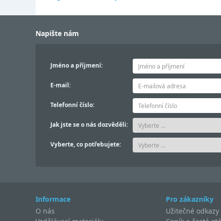
Napište nám
Jméno a příjmení:
E-mail:
Telefonní číslo:
Jak jste se o nás dozvěděli:
Vyberte, co potřebujete:
Informace
Pro zákazníky
O nás
Užitečné odkazy