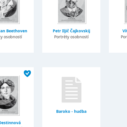
van Beethoven
Petr Iljič Čajkovskij
Ví
ty osobností
Portréty osobností
Por
Baroko - hudba
Destinnová