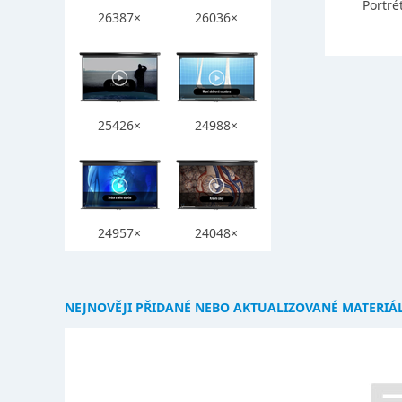
Portré
26387×
26036×
25426×
24988×
24957×
24048×
NEJNOVĚJI PŘIDANÉ NEBO AKTUALIZOVANÉ MATERIÁ