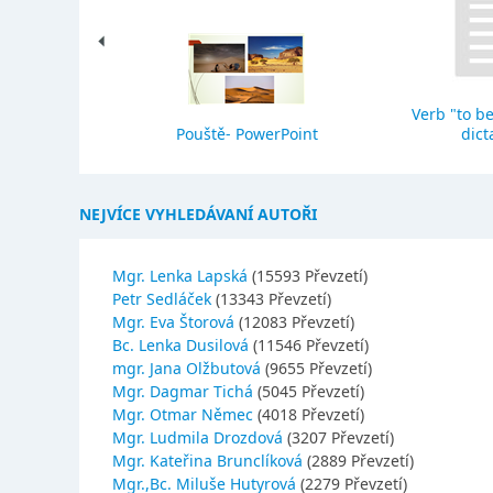
Verb "to be
eho stavba
Pouště- PowerPoint
dict
NEJVÍCE VYHLEDÁVANÍ AUTOŘI
Mgr. Lenka Lapská
(15593 Převzetí)
Petr Sedláček
(13343 Převzetí)
Mgr. Eva Štorová
(12083 Převzetí)
Bc. Lenka Dusilová
(11546 Převzetí)
mgr. Jana Olžbutová
(9655 Převzetí)
Mgr. Dagmar Tichá
(5045 Převzetí)
Mgr. Otmar Němec
(4018 Převzetí)
Mgr. Ludmila Drozdová
(3207 Převzetí)
Mgr. Kateřina Brunclíková
(2889 Převzetí)
Mgr.,Bc. Miluše Hutyrová
(2279 Převzetí)