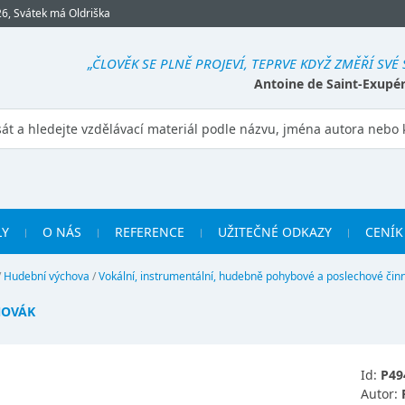
26, Svátek má Oldriška
„ČLOVĚK SE PLNĚ PROJEVÍ, TEPRVE KDYŽ ZMĚŘÍ SVÉ 
Antoine de Saint-Exupé
LY
O NÁS
REFERENCE
UŽITEČNÉ ODKAZY
CENÍK
/
Hudební výchova
/
Vokální, instrumentální, hudebně pohybové a poslechové činn
NOVÁK
Id:
P49
Autor: