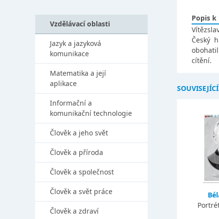
Popis k
Vzdělávací oblasti
Vítězsla
Český h
Jazyk a jazyková
obohatil
komunikace
cítění.
Matematika a její
aplikace
SOUVISEJÍC
Informační a
komunikační technologie
Člověk a jeho svět
Člověk a příroda
Člověk a společnost
Člověk a svět práce
Bél
Portré
Člověk a zdraví