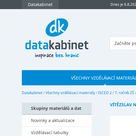
Datakabinet
Dnes je 6.8.20
VŠECHNY VZDĚLÁVACÍ MATERIÁ
Datakabinet
/
Všechny vzdělávací materiály
/
ISCED 2
/
7. ročník ZŠ
VÍTĚZSLAV 
Skupiny materiálů a dat
Novinky a aktualizace
Vzdělávací tabulky