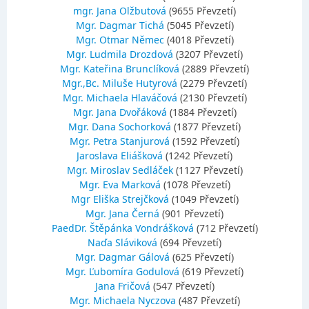
mgr. Jana Olžbutová
(9655 Převzetí)
Mgr. Dagmar Tichá
(5045 Převzetí)
Mgr. Otmar Němec
(4018 Převzetí)
Mgr. Ludmila Drozdová
(3207 Převzetí)
Mgr. Kateřina Brunclíková
(2889 Převzetí)
Mgr.,Bc. Miluše Hutyrová
(2279 Převzetí)
Mgr. Michaela Hlaváčová
(2130 Převzetí)
Mgr. Jana Dvořáková
(1884 Převzetí)
Mgr. Dana Sochorková
(1877 Převzetí)
Mgr. Petra Stanjurová
(1592 Převzetí)
Jaroslava Eliášková
(1242 Převzetí)
Mgr. Miroslav Sedláček
(1127 Převzetí)
Mgr. Eva Marková
(1078 Převzetí)
Mgr Eliška Strejčková
(1049 Převzetí)
Mgr. Jana Černá
(901 Převzetí)
PaedDr. Štěpánka Vondrášková
(712 Převzetí)
Naďa Sláviková
(694 Převzetí)
Mgr. Dagmar Gálová
(625 Převzetí)
Mgr. Ľubomíra Godulová
(619 Převzetí)
Jana Fričová
(547 Převzetí)
Mgr. Michaela Nyczova
(487 Převzetí)