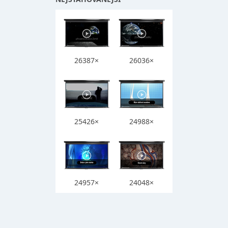
26387×
26036×
25426×
24988×
24957×
24048×