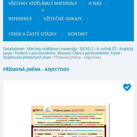
VŠECHNY VZDĚLÁVACÍ MATERIÁLY
O NÁS
REFERENCE
UŽITEČNÉ ODKAZY
CENÍK A ČASTÉ OTÁZKY
KONTAKT
Datakabinet
/
Všechny vzdělávací materiály
/
ISCED 2
/
6. ročník ZŠ
/
Anglický
jazyk
/
Poslech s porozuměním, Mluvení, Čtení s porozuměním, Psaní
/
Stupňování přídavných jmen
/
Přídavná jména - Adjectives
PŘÍDAVNÁ JMÉNA - ADJECTIVES