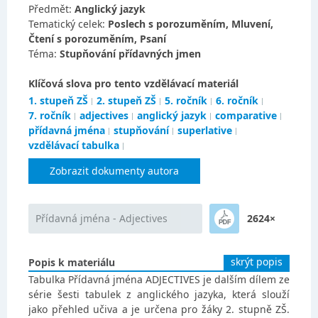
Předmět:
Anglický jazyk
Tematický celek:
Poslech s porozuměním, Mluvení,
Čtení s porozuměním, Psaní
Téma:
Stupňování přídavných jmen
Klíčová slova pro tento vzdělávací materiál
1. stupeň ZŠ
2. stupeň ZŠ
5. ročník
6. ročník
7. ročník
adjectives
anglický jazyk
comparative
přídavná jména
stupňování
superlative
vzdělávací tabulka
Zobrazit dokumenty autora
Přídavná jména - Adjectives
2624×
skrýt popis
Popis k materiálu
Tabulka Přídavná jména ADJECTIVES je dalším dílem ze
série šesti tabulek z anglického jazyka, která slouží
jako přehled učiva a je určena pro žáky 2. stupně ZŠ.