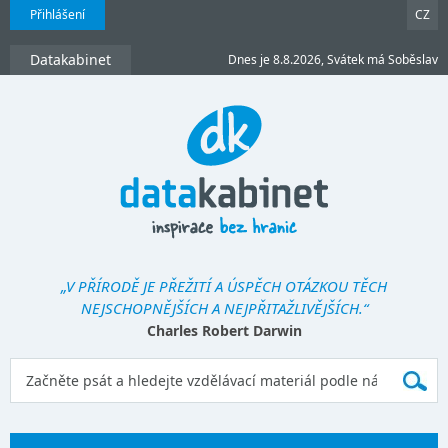
Přihlášení
CZ
Datakabinet
Dnes je 8.8.2026, Svátek má Soběslav
„V PŘÍRODĚ JE PŘEŽITÍ A ÚSPĚCH OTÁZKOU TĚCH
NEJSCHOPNĚJŠÍCH A NEJPŘITAŽLIVĚJŠÍCH.“
Charles Robert Darwin