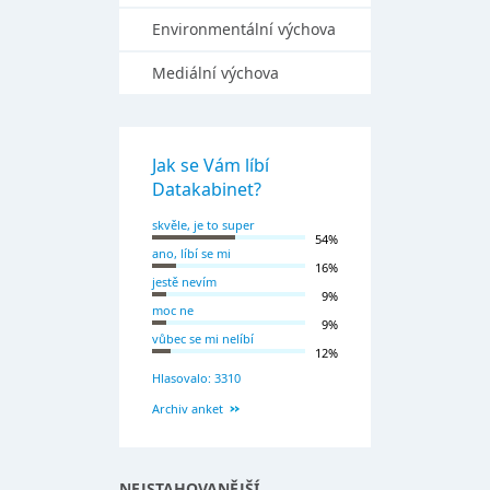
Environmentální výchova
Mediální výchova
Jak se Vám líbí
Datakabinet?
skvěle, je to super
54%
ano, líbí se mi
16%
jestě nevím
9%
moc ne
9%
vůbec se mi nelíbí
12%
Hlasovalo: 3310
Archiv anket
NEJSTAHOVANĚJŠÍ