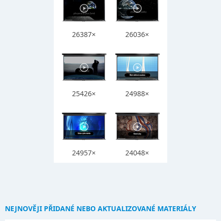
26387×
26036×
25426×
24988×
24957×
24048×
NEJNOVĚJI PŘIDANÉ NEBO AKTUALIZOVANÉ MATERIÁLY