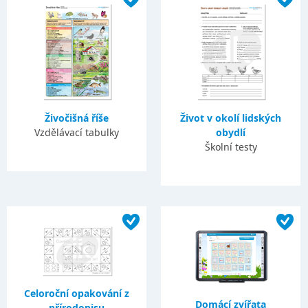
Živočišná říše
Život v okolí lidských
Vzdělávací tabulky
obydlí
Školní testy
Celoroční opakování z
Domácí zvířata
přírodopisu