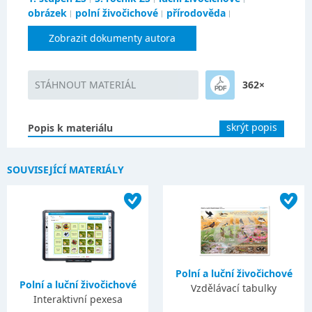
obrázek
polní živočichové
přírodověda
Zobrazit dokumenty autora
STÁHNOUT MATERIÁL
362×
skrýt popis
Popis k materiálu
SOUVISEJÍCÍ MATERIÁLY
Polní a luční živočichové
Polní a luční živočichové
Vzdělávací tabulky
Interaktivní pexesa