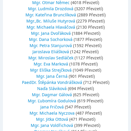
Mgr. Otmar Němec
(4018 Převzetí)
Mgr. Ludmila Drozdová
(3207 Převzetí)
Mgr. Kateřina Brunclíková
(2889 Převzetí)
Mgr.,Bc. Miluše Hutyrová
(2279 Převzetí)
Mgr. Michaela Hlaváčová
(2130 Převzetí)
Mgr. Jana Dvořáková
(1884 Převzetí)
Mgr. Dana Sochorková
(1877 Převzetí)
Mgr. Petra Stanjurová
(1592 Převzetí)
Jaroslava Eliášková
(1242 Převzetí)
Mgr. Miroslav Sedláček
(1127 Převzetí)
Mgr. Eva Marková
(1078 Převzetí)
Mgr Eliška Strejčková
(1049 Převzetí)
Mgr. Jana Černá
(901 Převzetí)
PaedDr. Štěpánka Vondrášková
(712 Převzetí)
Naďa Sláviková
(694 Převzetí)
Mgr. Dagmar Gálová
(625 Převzetí)
Mgr. Ľubomíra Godulová
(619 Převzetí)
Jana Fričová
(547 Převzetí)
Mgr. Michaela Nyczova
(487 Převzetí)
Mgr. Jitka Ottová
(471 Převzetí)
Mgr. Jana Voldřichová
(399 Převzetí)