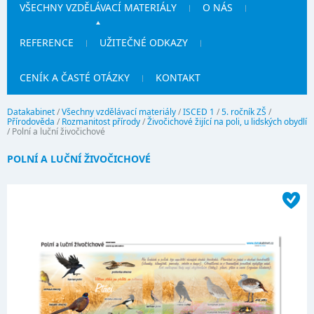
VŠECHNY VZDĚLÁVACÍ MATERIÁLY
O NÁS
REFERENCE
UŽITEČNÉ ODKAZY
CENÍK A ČASTÉ OTÁZKY
KONTAKT
Datakabinet
/
Všechny vzdělávací materiály
/
ISCED 1
/
5. ročník ZŠ
/
Přírodověda
/
Rozmanitost přírody
/
Živočichové žijící na poli, u lidských obydlí
/
Polní a luční živočichové
POLNÍ A LUČNÍ ŽIVOČICHOVÉ