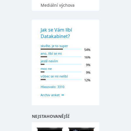
Mediální výchova
Jak se Vám líbí
Datakabinet?
skvěle, je to super
54%
ano, líbí se mi
16%
jestě nevím
9%
moc ne
9%
vůbec se mi nelíbí
12%
Hlasovalo: 3310
Archiv anket
NEJSTAHOVANĚJŠÍ