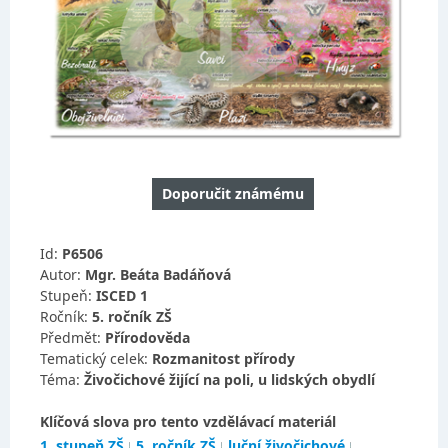
Doporučit známému
Id:
P6506
Autor:
Mgr. Beáta Badáňová
Stupeň:
ISCED 1
Ročník:
5. ročník ZŠ
Předmět:
Přírodověda
Tematický celek:
Rozmanitost přírody
Téma:
Živočichové žijící na poli, u lidských obydlí
Klíčová slova pro tento vzdělávací materiál
1. stupeň ZŠ
5. ročník ZŠ
luční živočichové