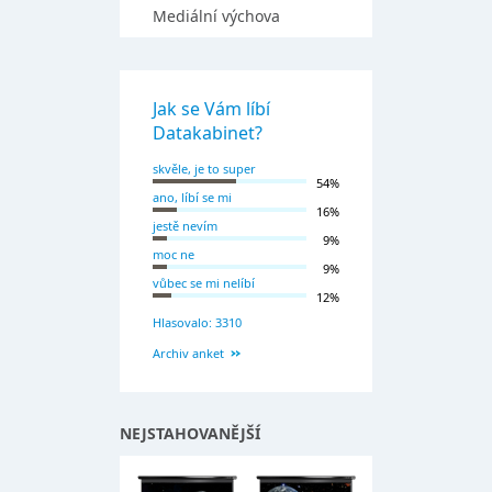
Mediální výchova
Jak se Vám líbí
Datakabinet?
skvěle, je to super
54%
ano, líbí se mi
16%
jestě nevím
9%
moc ne
9%
vůbec se mi nelíbí
12%
Hlasovalo: 3310
Archiv anket
NEJSTAHOVANĚJŠÍ