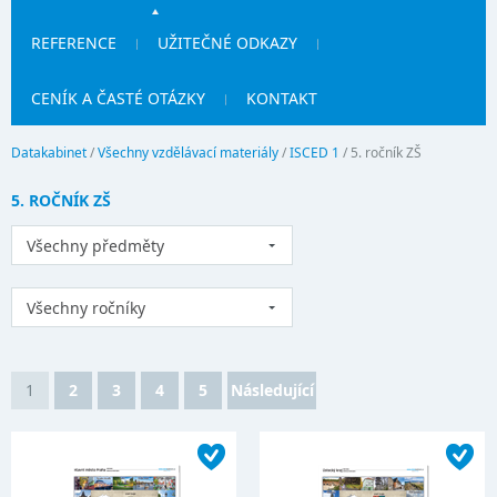
REFERENCE
UŽITEČNÉ ODKAZY
CENÍK A ČASTÉ OTÁZKY
KONTAKT
Datakabinet
/
Všechny vzdělávací materiály
/
ISCED 1
/
5. ročník ZŠ
5. ROČNÍK ZŠ
Všechny předměty
Všechny ročníky
1
2
3
4
5
Následující