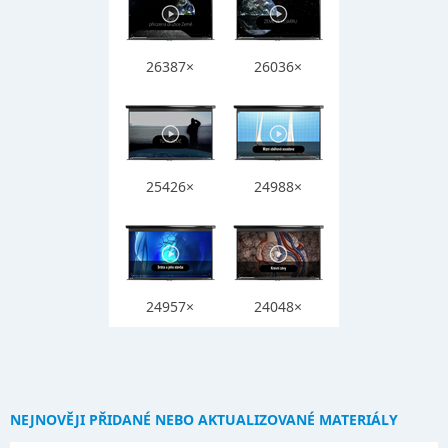
26387×
26036×
25426×
24988×
24957×
24048×
NEJNOVĚJI PŘIDANÉ NEBO AKTUALIZOVANÉ MATERIÁLY