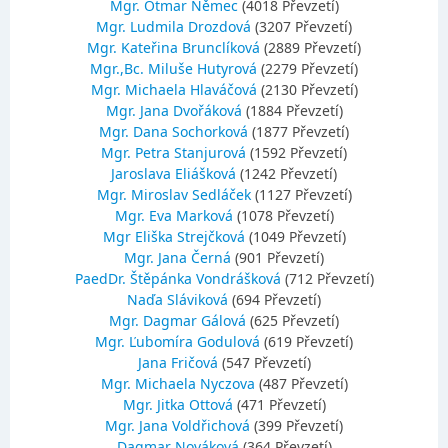
Mgr. Otmar Němec
(4018 Převzetí)
Mgr. Ludmila Drozdová
(3207 Převzetí)
Mgr. Kateřina Brunclíková
(2889 Převzetí)
Mgr.,Bc. Miluše Hutyrová
(2279 Převzetí)
Mgr. Michaela Hlaváčová
(2130 Převzetí)
Mgr. Jana Dvořáková
(1884 Převzetí)
Mgr. Dana Sochorková
(1877 Převzetí)
Mgr. Petra Stanjurová
(1592 Převzetí)
Jaroslava Eliášková
(1242 Převzetí)
Mgr. Miroslav Sedláček
(1127 Převzetí)
Mgr. Eva Marková
(1078 Převzetí)
Mgr Eliška Strejčková
(1049 Převzetí)
Mgr. Jana Černá
(901 Převzetí)
PaedDr. Štěpánka Vondrášková
(712 Převzetí)
Naďa Sláviková
(694 Převzetí)
Mgr. Dagmar Gálová
(625 Převzetí)
Mgr. Ľubomíra Godulová
(619 Převzetí)
Jana Fričová
(547 Převzetí)
Mgr. Michaela Nyczova
(487 Převzetí)
Mgr. Jitka Ottová
(471 Převzetí)
Mgr. Jana Voldřichová
(399 Převzetí)
Dagmar Nováková
(364 Převzetí)