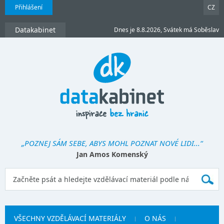
Přihlášení
CZ
Datakabinet
Dnes je 8.8.2026, Svátek má Soběslav
„POZNEJ SÁM SEBE, ABYS MOHL POZNAT NOVÉ LIDI...“
Jan Amos Komenský
VŠECHNY VZDĚLÁVACÍ MATERIÁLY
O NÁS