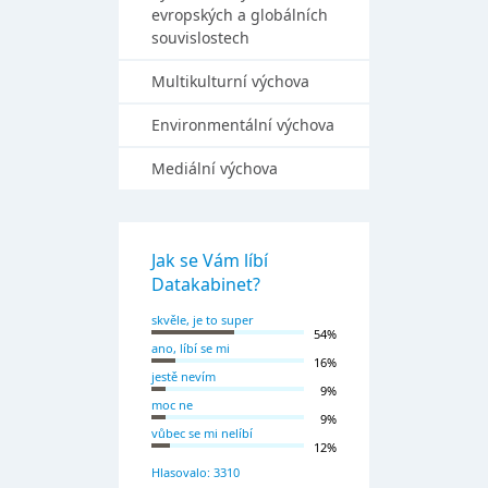
evropských a globálních
souvislostech
Multikulturní výchova
Environmentální výchova
Mediální výchova
Jak se Vám líbí
Datakabinet?
skvěle, je to super
54%
ano, líbí se mi
16%
jestě nevím
9%
moc ne
9%
vůbec se mi nelíbí
12%
Hlasovalo: 3310