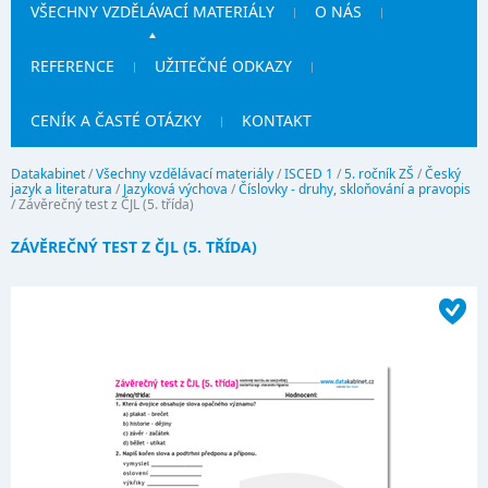
VŠECHNY VZDĚLÁVACÍ MATERIÁLY
O NÁS
REFERENCE
UŽITEČNÉ ODKAZY
CENÍK A ČASTÉ OTÁZKY
KONTAKT
Datakabinet
/
Všechny vzdělávací materiály
/
ISCED 1
/
5. ročník ZŠ
/
Český
jazyk a literatura
/
Jazyková výchova
/
Číslovky - druhy, skloňování a pravopis
/
Závěrečný test z ČJL (5. třída)
ZÁVĚREČNÝ TEST Z ČJL (5. TŘÍDA)