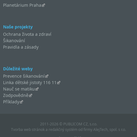
Planetárium Praha
Naše projekty
Ochrana života a zdraví
Šikanování
Pravidla a zásady
Důležité weby
Prevence šikanování
Linka dětské jistoty 116 11
Nauč se matiku
Zodpovědně
Příklady
2011-2026 © PUBLICOM CZ, s.r.o.
Tvorba web stránok
a
redakčný systém
od firmy
AlejTech, spol. s r.o.