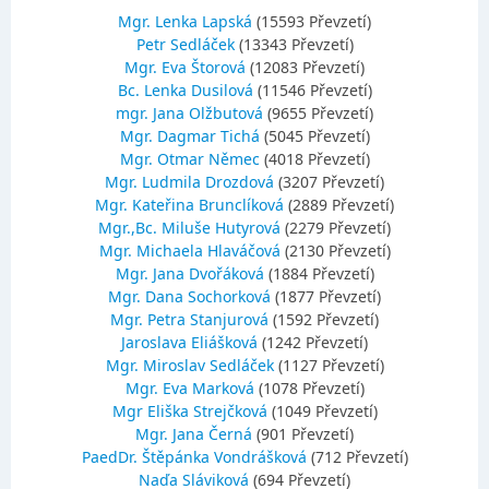
Mgr. Lenka Lapská
(15593 Převzetí)
Petr Sedláček
(13343 Převzetí)
Mgr. Eva Štorová
(12083 Převzetí)
Bc. Lenka Dusilová
(11546 Převzetí)
mgr. Jana Olžbutová
(9655 Převzetí)
Mgr. Dagmar Tichá
(5045 Převzetí)
Mgr. Otmar Němec
(4018 Převzetí)
Mgr. Ludmila Drozdová
(3207 Převzetí)
Mgr. Kateřina Brunclíková
(2889 Převzetí)
Mgr.,Bc. Miluše Hutyrová
(2279 Převzetí)
Mgr. Michaela Hlaváčová
(2130 Převzetí)
Mgr. Jana Dvořáková
(1884 Převzetí)
Mgr. Dana Sochorková
(1877 Převzetí)
Mgr. Petra Stanjurová
(1592 Převzetí)
Jaroslava Eliášková
(1242 Převzetí)
Mgr. Miroslav Sedláček
(1127 Převzetí)
Mgr. Eva Marková
(1078 Převzetí)
Mgr Eliška Strejčková
(1049 Převzetí)
Mgr. Jana Černá
(901 Převzetí)
PaedDr. Štěpánka Vondrášková
(712 Převzetí)
Naďa Sláviková
(694 Převzetí)