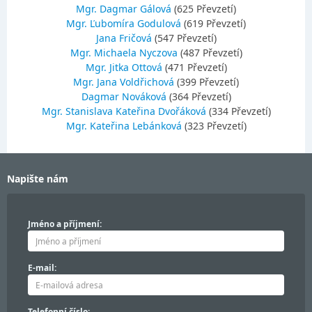
Mgr. Dagmar Gálová
(625 Převzetí)
Mgr. Ľubomíra Godulová
(619 Převzetí)
Jana Fričová
(547 Převzetí)
Mgr. Michaela Nyczova
(487 Převzetí)
Mgr. Jitka Ottová
(471 Převzetí)
Mgr. Jana Voldřichová
(399 Převzetí)
Dagmar Nováková
(364 Převzetí)
Mgr. Stanislava Kateřina Dvořáková
(334 Převzetí)
Mgr. Kateřina Lebánková
(323 Převzetí)
Napište nám
Jméno a příjmení:
E-mail:
Telefonní číslo: