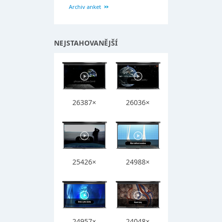
Archiv anket
NEJSTAHOVANĚJŠÍ
26387×
26036×
25426×
24988×
24957×
24048×