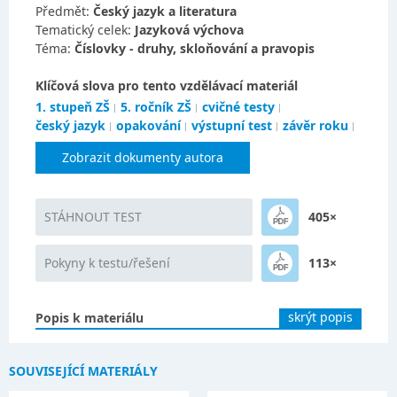
Předmět:
Český jazyk a literatura
Tematický celek:
Jazyková výchova
Téma:
Číslovky - druhy, skloňování a pravopis
Klíčová slova pro tento vzdělávací materiál
1. stupeň ZŠ
5. ročník ZŠ
cvičné testy
český jazyk
opakování
výstupní test
závěr roku
Zobrazit dokumenty autora
STÁHNOUT TEST
405×
Pokyny k testu/řešení
113×
skrýt popis
Popis k materiálu
SOUVISEJÍCÍ MATERIÁLY