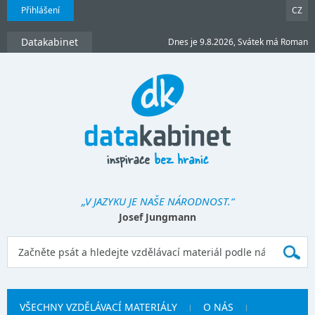
Přihlášení
CZ
Datakabinet
Dnes je 9.8.2026, Svátek má Roman
„V JAZYKU JE NAŠE NÁRODNOST.“
Josef Jungmann
VŠECHNY VZDĚLÁVACÍ MATERIÁLY
O NÁS