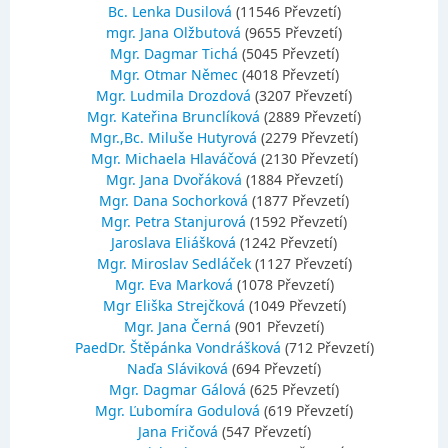
Bc. Lenka Dusilová
(11546 Převzetí)
mgr. Jana Olžbutová
(9655 Převzetí)
Mgr. Dagmar Tichá
(5045 Převzetí)
Mgr. Otmar Němec
(4018 Převzetí)
Mgr. Ludmila Drozdová
(3207 Převzetí)
Mgr. Kateřina Brunclíková
(2889 Převzetí)
Mgr.,Bc. Miluše Hutyrová
(2279 Převzetí)
Mgr. Michaela Hlaváčová
(2130 Převzetí)
Mgr. Jana Dvořáková
(1884 Převzetí)
Mgr. Dana Sochorková
(1877 Převzetí)
Mgr. Petra Stanjurová
(1592 Převzetí)
Jaroslava Eliášková
(1242 Převzetí)
Mgr. Miroslav Sedláček
(1127 Převzetí)
Mgr. Eva Marková
(1078 Převzetí)
Mgr Eliška Strejčková
(1049 Převzetí)
Mgr. Jana Černá
(901 Převzetí)
PaedDr. Štěpánka Vondrášková
(712 Převzetí)
Naďa Sláviková
(694 Převzetí)
Mgr. Dagmar Gálová
(625 Převzetí)
Mgr. Ľubomíra Godulová
(619 Převzetí)
Jana Fričová
(547 Převzetí)