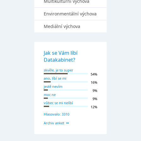
Multikulturní výchova
Environmentální výchova
Mediální výchova
Jak se Vám líbí
Datakabinet?
skvěle, je to super
54%
ano, líbí se mi
16%
jestě nevím
9%
moc ne
9%
vůbec se mi nelíbí
12%
Hlasovalo: 3310
Archiv anket