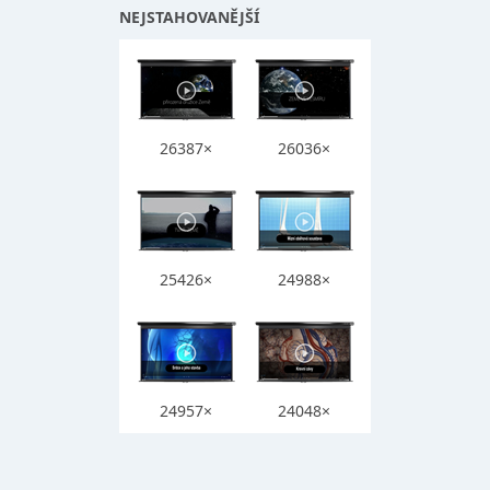
NEJSTAHOVANĚJŠÍ
26387×
26036×
25426×
24988×
24957×
24048×