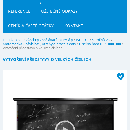
REFERENCE
UŽITEČNÉ ODKAZY
CENÍK A ČASTÉ OTÁZKY
KONTAKT
Datakabinet
/
Všechny vzdělávací materiály
/
ISCED 1
/
5. ročník ZŠ
/
Matematika
/
Závislosti, vztahy a práce s daty
/
Číselná řada 0 - 1 000 000
/
Vytvoření představy o velkých číslech
VYTVOŘENÍ PŘEDSTAVY O VELKÝCH ČÍSLECH