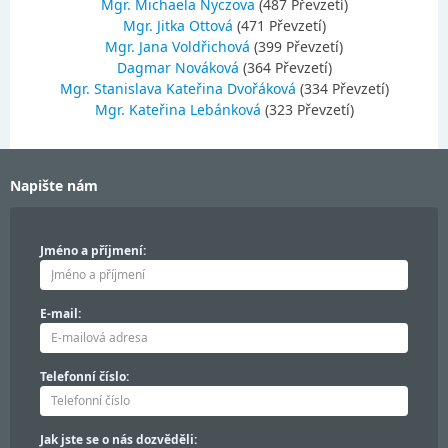
Mgr. Michaela Nyczova
(487 Převzetí)
Mgr. Jitka Ottová
(471 Převzetí)
Mgr. Jana Voldřichová
(399 Převzetí)
Dagmar Nováková
(364 Převzetí)
Mgr. Stanislava Kateřina Dvořáková
(334 Převzetí)
Mgr. Kateřina Lebánková
(323 Převzetí)
Napište nám
Jméno a příjmení:
E-mail:
Telefonní číslo:
Jak jste se o nás dozvěděli: