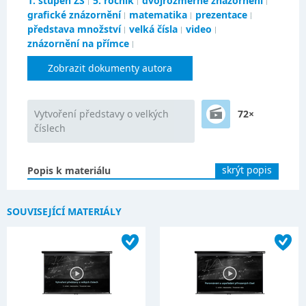
1. stupeň ZŠ
5. ročník
dvojrozměrné znázornění
grafické znázornění
matematika
prezentace
představa množství
velká čísla
video
znázornění na přímce
Zobrazit dokumenty autora
Vytvoření představy o velkých
72×
číslech
skrýt popis
Popis k materiálu
SOUVISEJÍCÍ MATERIÁLY