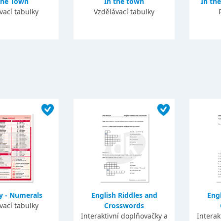
the Town
In the town
In th
vací tabulky
Vzdělávací tabulky
y - Numerals
English Riddles and
Engl
vací tabulky
Crosswords
Interaktivní doplňovačky a
Interak