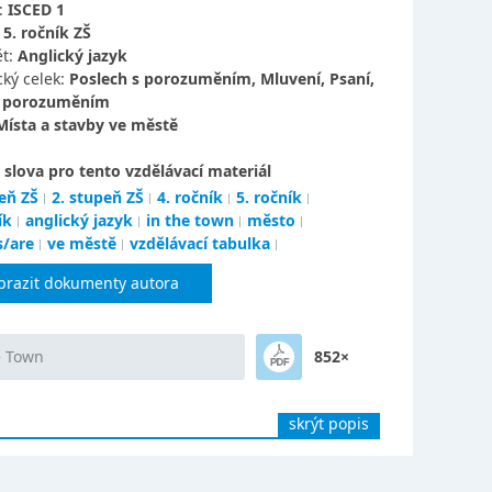
:
ISCED 1
:
5. ročník ZŠ
t:
Anglický jazyk
ký celek:
Poslech s porozuměním, Mluvení, Psaní,
s porozuměním
Místa a stavby ve městě
 slova pro tento vzdělávací materiál
eň ZŠ
2. stupeň ZŠ
4. ročník
5. ročník
ík
anglický jazyk
in the town
město
s/are
ve městě
vzdělávací tabulka
brazit dokumenty autora
e Town
852×
skrýt popis