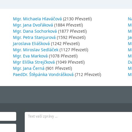
Mgr. Michaela Hlaváčová
(2130 Převzetí)
N
Mgr. Jana Dvořáková
(1884 Převzetí)
M
Mgr. Dana Sochorková
(1877 Převzetí)
M
Mgr. Petra Stanjurová
(1592 Převzetí)
Ja
Jaroslava Eliášková
(1242 Převzetí)
M
Mgr. Miroslav Sedláček
(1127 Převzetí)
Mg
Mgr. Eva Marková
(1078 Převzetí)
M
Mgr Eliška Strejčková
(1049 Převzetí)
D
Mgr. Jana Černá
(901 Převzetí)
M
PaedDr. Štěpánka Vondrášková
(712 Převzetí)
M