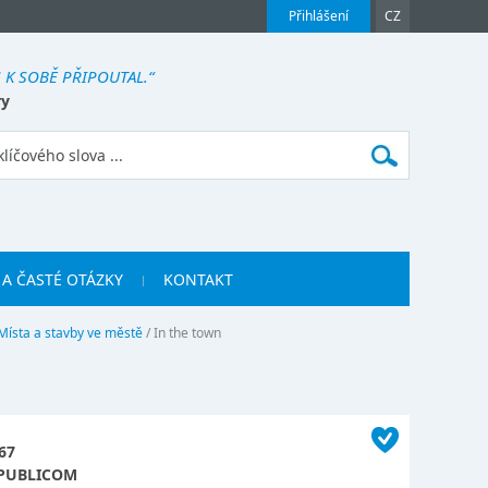
Přihlášení
CZ
 K SOBĚ PŘIPOUTAL.“
ry
 A ČASTÉ OTÁZKY
KONTAKT
Místa a stavby ve městě
/
In the town
67
PUBLICOM