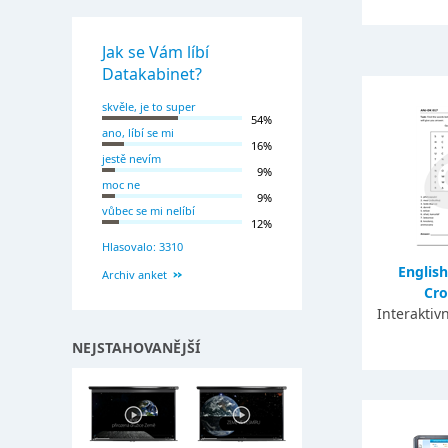
Jak se Vám líbí
Datakabinet?
skvěle, je to super
54%
ano, líbí se mi
16%
jestě nevím
9%
moc ne
9%
vůbec se mi nelíbí
12%
Hlasovalo: 3310
English
Archiv anket
Cr
Interaktiv
NEJSTAHOVANĚJŠÍ