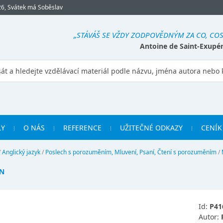
26, Svátek má Soběslav
„STÁVÁŠ SE VŽDY ZODPOVĚDNÝM ZA CO, COS
Antoine de Saint-Exupé
LY
O NÁS
REFERENCE
UŽITEČNÉ ODKAZY
CENÍK
/
Anglický jazyk
/
Poslech s porozuměním, Mluvení, Psaní, Čtení s porozuměním
/
WN
Id:
P41
Autor: