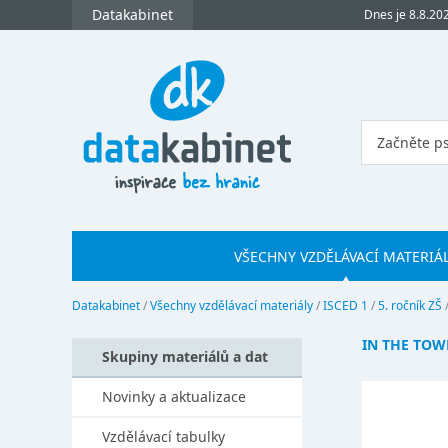
Datakabinet
Dnes je 8.8.20
VŠECHNY VZDĚLÁVACÍ MATERIÁ
Datakabinet
/
Všechny vzdělávací materiály
/
ISCED 1
/
5. ročník ZŠ
IN THE TO
Skupiny materiálů a dat
Novinky a aktualizace
Vzdělávací tabulky