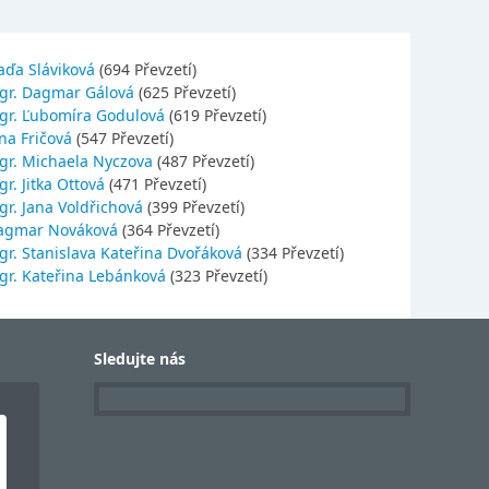
aďa Sláviková
(694 Převzetí)
gr. Dagmar Gálová
(625 Převzetí)
gr. Ľubomíra Godulová
(619 Převzetí)
na Fričová
(547 Převzetí)
gr. Michaela Nyczova
(487 Převzetí)
r. Jitka Ottová
(471 Převzetí)
gr. Jana Voldřichová
(399 Převzetí)
agmar Nováková
(364 Převzetí)
gr. Stanislava Kateřina Dvořáková
(334 Převzetí)
gr. Kateřina Lebánková
(323 Převzetí)
Sledujte nás