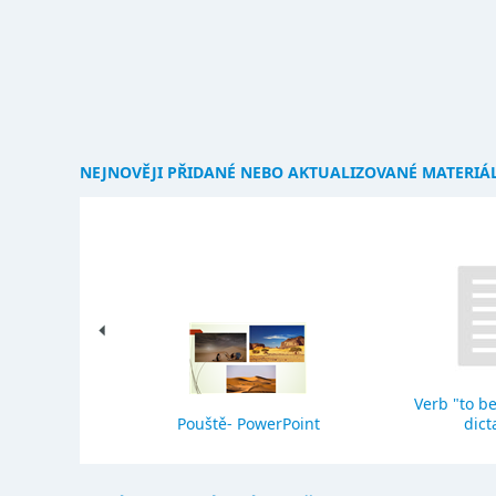
NEJNOVĚJI PŘIDANÉ NEBO AKTUALIZOVANÉ MATERIÁ
Verb "to be
eho stavba
Pouště- PowerPoint
dict