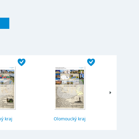
ý kraj
Olomoucký kraj
Jihočes