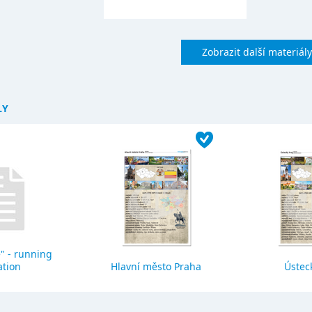
Zobrazit další materiály
LY
" - running
ation
Hlavní město Praha
Ústeck