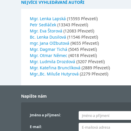
NEJVÍCE VYHLEDÁVANÍ AUTOŘI
Mgr. Lenka Lapská
(15593 Převzetí)
Petr Sedláček
(13343 Převzetí)
Mgr. Eva Štorová
(12083 Převzetí)
Bc. Lenka Dusilová
(11546 Převzetí)
mgr. Jana Olžbutová
(9655 Převzetí)
Mgr. Dagmar Tichá
(5045 Převzetí)
Mgr. Otmar Němec
(4018 Převzetí)
Mgr. Ludmila Drozdová
(3207 Převzetí)
Mgr. Kateřina Brunclíková
(2889 Převzetí)
Mgr.,Bc. Miluše Hutyrová
(2279 Převzetí)
Napište nám
Jméno a příjmení:
E-mail: