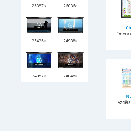
26387×
26036×
Ch
Interak
25426×
24988×
24957×
24048×
Nu
Vzdělá