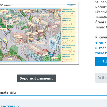
Stupeň
Ročník
Předmě
Tematic
Čtení 
Téma:
Klíčová
1. stup
6. ročn
there i
Zo
In th
Doporučit známému
 materiálu
Í MATERIÁLY