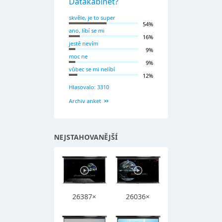
Datakabinet?
skvěle, je to super
54%
ano, líbí se mi
16%
jestě nevím
9%
moc ne
9%
vůbec se mi nelíbí
12%
Hlasovalo: 3310
Archiv anket
NEJSTAHOVANĚJŠÍ
26387×
26036×