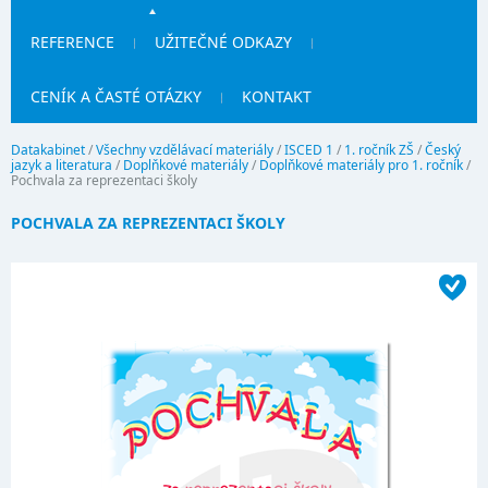
REFERENCE
UŽITEČNÉ ODKAZY
CENÍK A ČASTÉ OTÁZKY
KONTAKT
Datakabinet
/
Všechny vzdělávací materiály
/
ISCED 1
/
1. ročník ZŠ
/
Český
jazyk a literatura
/
Doplňkové materiály
/
Doplňkové materiály pro 1. ročník
/
Pochvala za reprezentaci školy
POCHVALA ZA REPREZENTACI ŠKOLY