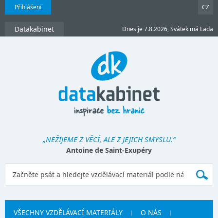
Přihlášení
CZ
Datakabinet
Dnes je 7.8.2026, Svátek má Lada
„NEŽIJEME Z VĚCÍ, ALE Z JEJICH SMYSLU.“
Antoine de Saint-Exupéry
VŠECHNY VZDĚLÁVACÍ MATERIÁLY
O NÁS