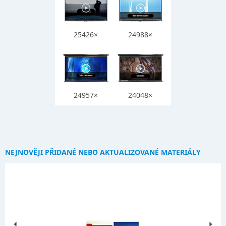
25426×
24988×
24957×
24048×
NEJNOVĚJI PŘIDANÉ NEBO AKTUALIZOVANÉ MATERIÁLY