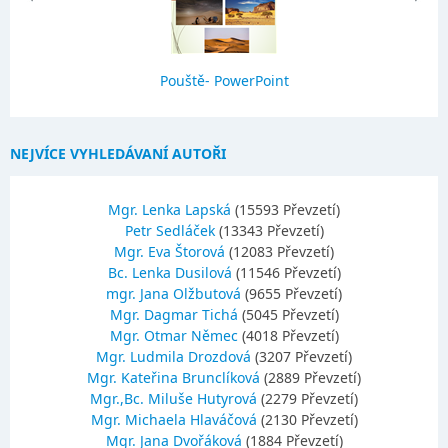
Pouště- PowerPoint
NEJVÍCE VYHLEDÁVANÍ AUTOŘI
Mgr. Lenka Lapská
(15593 Převzetí)
Petr Sedláček
(13343 Převzetí)
Mgr. Eva Štorová
(12083 Převzetí)
Bc. Lenka Dusilová
(11546 Převzetí)
mgr. Jana Olžbutová
(9655 Převzetí)
Mgr. Dagmar Tichá
(5045 Převzetí)
Mgr. Otmar Němec
(4018 Převzetí)
Mgr. Ludmila Drozdová
(3207 Převzetí)
Mgr. Kateřina Brunclíková
(2889 Převzetí)
Mgr.,Bc. Miluše Hutyrová
(2279 Převzetí)
Mgr. Michaela Hlaváčová
(2130 Převzetí)
Mgr. Jana Dvořáková
(1884 Převzetí)