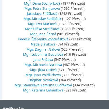
Mgr. Dana Sochorková
(1877 Převzetí)
Mgr. Petra Stanjurová
(1592 Převzetí)
Jaroslava Eliášková
(1242 Převzetí)
Mgr. Miroslav Sedláček
(1127 Převzetí)
Mgr. Eva Marková
(1078 Převzetí)
Mgr Eliška Strejčková
(1049 Převzetí)
Mgr. Jana Černá
(901 Převzetí)
PaedDr. Štěpánka Vondrášková
(712 Převzetí)
Naďa Sláviková
(694 Převzetí)
Mgr. Dagmar Gálová
(625 Převzetí)
Mgr. Ľubomíra Godulová
(619 Převzetí)
Jana Fričová
(547 Převzetí)
Mgr. Michaela Nyczova
(487 Převzetí)
Mgr. Jitka Ottová
(471 Převzetí)
Mgr. Jana Voldřichová
(399 Převzetí)
Dagmar Nováková
(364 Převzetí)
Mgr. Stanislava Kateřina Dvořáková
(334 Převzetí)
Mgr. Kateřina Lebánková
(323 Převzetí)
Napište nám