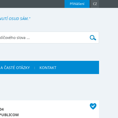
Přihlášení
CZ
NUTÍ OSUD SÁM.“
 A ČASTÉ OTÁZKY
KONTAKT
04
PUBLICOM