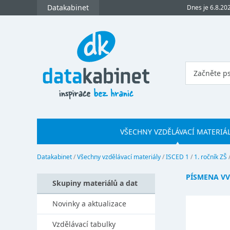
Datakabinet
Dnes je 6.8.20
VŠECHNY VZDĚLÁVACÍ MATERIÁ
Datakabinet
/
Všechny vzdělávací materiály
/
ISCED 1
/
1. ročník ZŠ
PÍSMENA VV
Skupiny materiálů a dat
Novinky a aktualizace
Vzdělávací tabulky