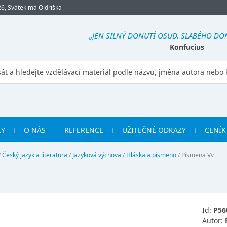
26, Svátek má Oldriška
„JEN SILNÝ DONUTÍ OSUD. SLABÉHO DO
Konfucius
LY
O NÁS
REFERENCE
UŽITEČNÉ ODKAZY
CENÍK
/
Český jazyk a literatura
/
Jazyková výchova
/
Hláska a písmeno
/
Písmena Vv
Id:
P56
Autor: