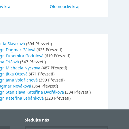
ý kraj
Olomoucký kraj
Jihočes
aďa Sláviková
(694 Převzetí)
gr. Dagmar Gálová
(625 Převzetí)
gr. Ľubomíra Godulová
(619 Převzetí)
na Fričová
(547 Převzetí)
gr. Michaela Nyczova
(487 Převzetí)
r. Jitka Ottová
(471 Převzetí)
gr. Jana Voldřichová
(399 Převzetí)
agmar Nováková
(364 Převzetí)
gr. Stanislava Kateřina Dvořáková
(334 Převzetí)
gr. Kateřina Lebánková
(323 Převzetí)
Sledujte nás