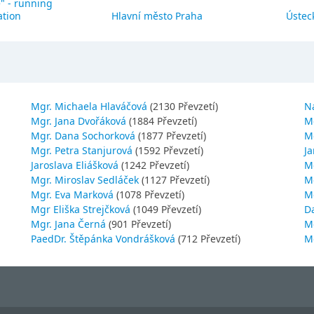
" - running
ation
Hlavní město Praha
Ústeck
Mgr. Michaela Hlaváčová
(2130 Převzetí)
N
Mgr. Jana Dvořáková
(1884 Převzetí)
M
Mgr. Dana Sochorková
(1877 Převzetí)
M
Mgr. Petra Stanjurová
(1592 Převzetí)
Ja
Jaroslava Eliášková
(1242 Převzetí)
M
Mgr. Miroslav Sedláček
(1127 Převzetí)
Mg
Mgr. Eva Marková
(1078 Převzetí)
M
Mgr Eliška Strejčková
(1049 Převzetí)
D
Mgr. Jana Černá
(901 Převzetí)
M
PaedDr. Štěpánka Vondrášková
(712 Převzetí)
M