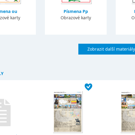
smena ou
Písmena Pp
zové karty
Obrazové karty
O
Zobrazit další materiály
LY