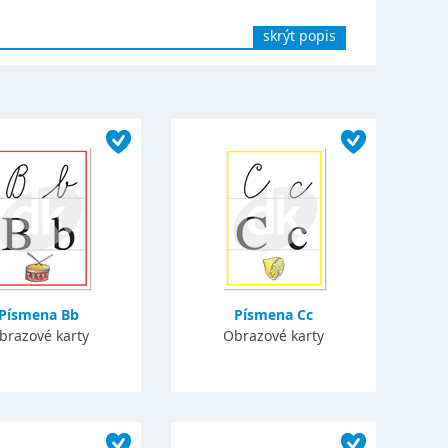
skrýt popis
Písmena Bb
Písmena Cc
brazové karty
Obrazové karty