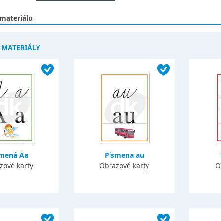
 materiálu
Í MATERIÁLY
smená Aa
Písmena au
zové karty
Obrazové karty
O