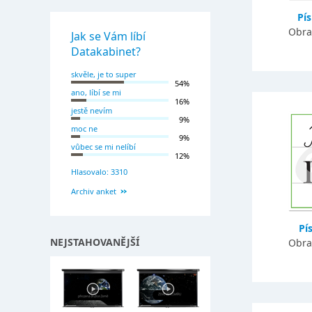
Pí
Obra
Jak se Vám líbí
Datakabinet?
skvěle, je to super
54%
ano, líbí se mi
16%
jestě nevím
9%
moc ne
9%
vůbec se mi nelíbí
12%
Hlasovalo: 3310
Archiv anket
Pí
NEJSTAHOVANĚJŠÍ
Obra