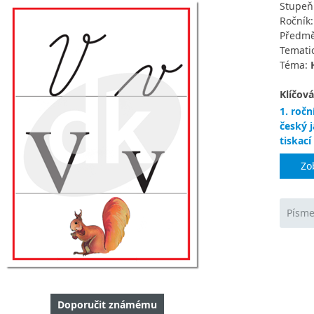
Stupeň
Ročník
Předmě
Tematic
Téma:
Klíčová
1. ročn
český 
tiskací
Zo
Písme
Doporučit známému