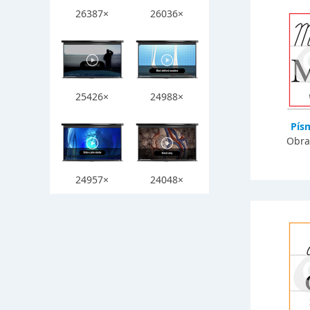
26387×
26036×
25426×
24988×
Pís
Obra
24957×
24048×