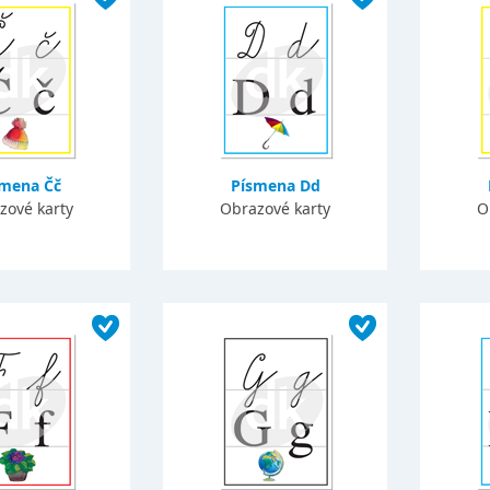
smena Čč
Písmena Dd
zové karty
Obrazové karty
O