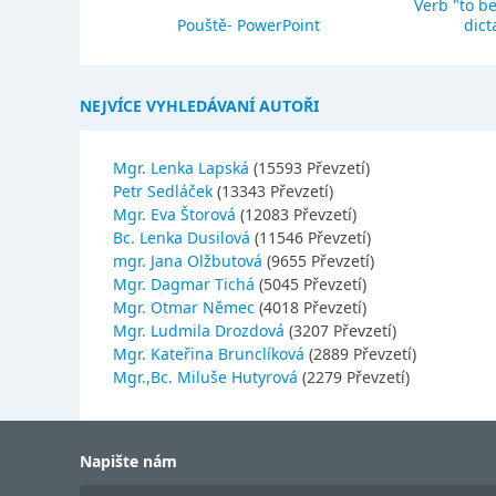
Verb "to be
eho stavba
Pouště- PowerPoint
dict
NEJVÍCE VYHLEDÁVANÍ AUTOŘI
Mgr. Lenka Lapská
(15593 Převzetí)
Petr Sedláček
(13343 Převzetí)
Mgr. Eva Štorová
(12083 Převzetí)
Bc. Lenka Dusilová
(11546 Převzetí)
mgr. Jana Olžbutová
(9655 Převzetí)
Mgr. Dagmar Tichá
(5045 Převzetí)
Mgr. Otmar Němec
(4018 Převzetí)
Mgr. Ludmila Drozdová
(3207 Převzetí)
Mgr. Kateřina Brunclíková
(2889 Převzetí)
Mgr.,Bc. Miluše Hutyrová
(2279 Převzetí)
Napište nám