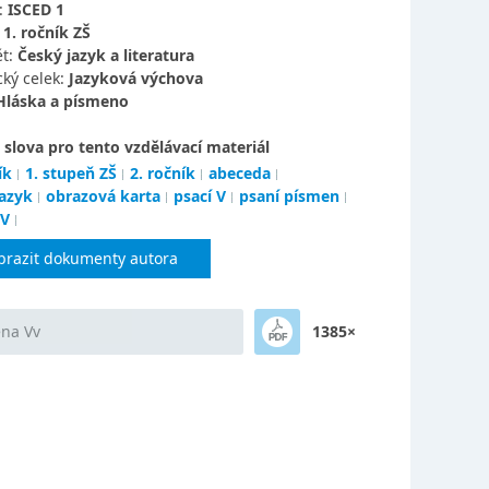
:
ISCED 1
:
1. ročník ZŠ
t:
Český jazyk a literatura
ký celek:
Jazyková výchova
Hláska a písmeno
 slova pro tento vzdělávací materiál
ík
1. stupeň ZŠ
2. ročník
abeceda
jazyk
obrazová karta
psací V
psaní písmen
 V
brazit dokumenty autora
na Vv
1385×