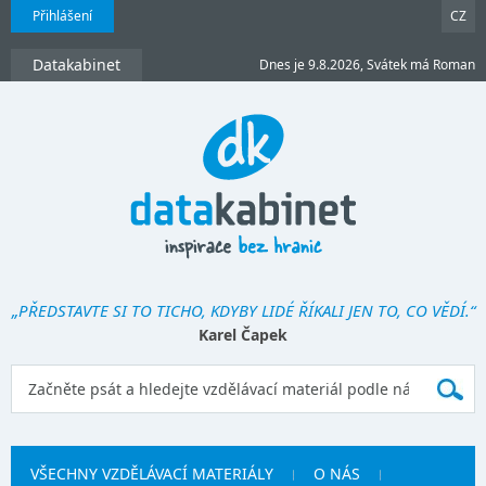
Přihlášení
CZ
Datakabinet
Dnes je 9.8.2026, Svátek má Roman
„PŘEDSTAVTE SI TO TICHO, KDYBY LIDÉ ŘÍKALI JEN TO, CO VĚDÍ.“
Karel Čapek
VŠECHNY VZDĚLÁVACÍ MATERIÁLY
O NÁS