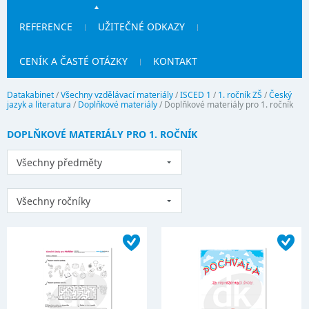
REFERENCE
UŽITEČNÉ ODKAZY
CENÍK A ČASTÉ OTÁZKY
KONTAKT
Datakabinet
/
Všechny vzdělávací materiály
/
ISCED 1
/
1. ročník ZŠ
/
Český
jazyk a literatura
/
Doplňkové materiály
/
Doplňkové materiály pro 1. ročník
DOPLŇKOVÉ MATERIÁLY PRO 1. ROČNÍK
Všechny předměty
Všechny ročníky