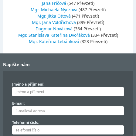
Jana Fričová
(547 Převzetí)
Mgr. Michaela Nyczova
(487 Převzetí)
Mgr. Jitka Ottová
(471 Převzetí)
Mgr. Jana Voldřichová
(399 Převzetí)
Dagmar Nováková
(364 Převzetí)
Mgr. Stanislava Kateřina Dvořáková
(334 Převzetí)
Mgr. Kateřina Lebánková
(323 Převzetí)
Napište nám
Jméno a příjmení:
E-mail:
Telefonní číslo: