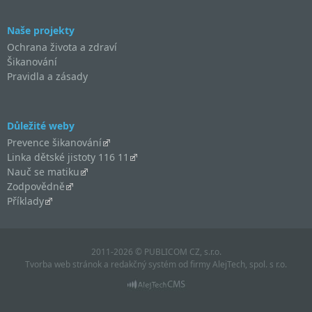
Naše projekty
Ochrana života a zdraví
Šikanování
Pravidla a zásady
Důležité weby
Prevence šikanování
Linka dětské jistoty 116 11
Nauč se matiku
Zodpovědně
Příklady
2011-2026 © PUBLICOM CZ, s.r.o.
Tvorba web stránok
a
redakčný systém
od firmy
AlejTech, spol. s r.o.