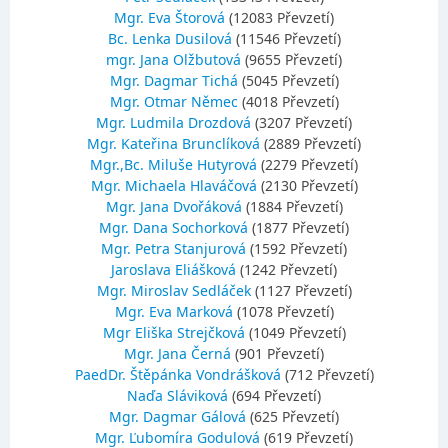
Mgr. Eva Štorová
(12083 Převzetí)
Bc. Lenka Dusilová
(11546 Převzetí)
mgr. Jana Olžbutová
(9655 Převzetí)
Mgr. Dagmar Tichá
(5045 Převzetí)
Mgr. Otmar Němec
(4018 Převzetí)
Mgr. Ludmila Drozdová
(3207 Převzetí)
Mgr. Kateřina Brunclíková
(2889 Převzetí)
Mgr.,Bc. Miluše Hutyrová
(2279 Převzetí)
Mgr. Michaela Hlaváčová
(2130 Převzetí)
Mgr. Jana Dvořáková
(1884 Převzetí)
Mgr. Dana Sochorková
(1877 Převzetí)
Mgr. Petra Stanjurová
(1592 Převzetí)
Jaroslava Eliášková
(1242 Převzetí)
Mgr. Miroslav Sedláček
(1127 Převzetí)
Mgr. Eva Marková
(1078 Převzetí)
Mgr Eliška Strejčková
(1049 Převzetí)
Mgr. Jana Černá
(901 Převzetí)
PaedDr. Štěpánka Vondrášková
(712 Převzetí)
Naďa Sláviková
(694 Převzetí)
Mgr. Dagmar Gálová
(625 Převzetí)
Mgr. Ľubomíra Godulová
(619 Převzetí)