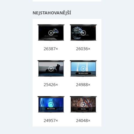
NEJSTAHOVANĚJŠÍ
26387×
26036×
25426×
24988×
24957×
24048×