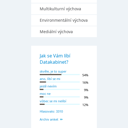
Multikulturní výchova
Environmentální výchova
Mediální výchova
Jak se Vám líbí
Datakabinet?
skvěle, je to super
54%
ano, líbí se mi
16%
jestě nevím
9%
moc ne
9%
vůbec se mi nelíbí
12%
Hlasovalo: 3310
Archiv anket