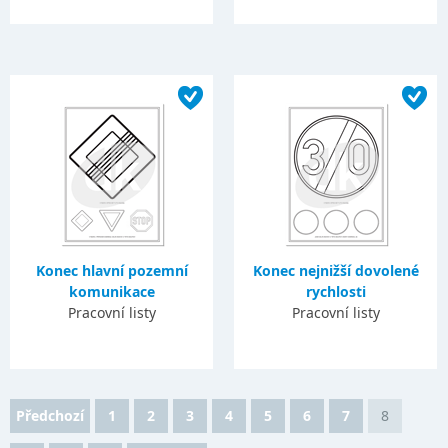
Konec hlavní pozemní
Konec nejnižší dovolené
komunikace
rychlosti
Pracovní listy
Pracovní listy
Předchozí
1
2
3
4
5
6
7
8