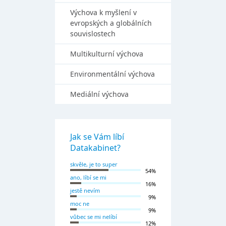
Výchova k myšlení v
evropských a globálních
souvislostech
Multikulturní výchova
Environmentální výchova
Mediální výchova
Jak se Vám líbí
Datakabinet?
skvěle, je to super
54%
ano, líbí se mi
16%
jestě nevím
9%
moc ne
9%
vůbec se mi nelíbí
12%