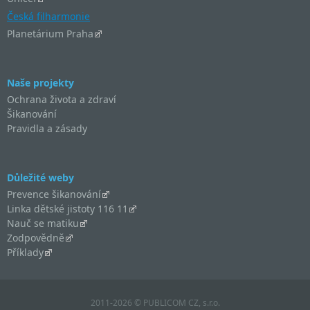
Česká filharmonie
Planetárium Praha
Naše projekty
Ochrana života a zdraví
Šikanování
Pravidla a zásady
Důležité weby
Prevence šikanování
Linka dětské jistoty 116 11
Nauč se matiku
Zodpovědně
Příklady
2011-2026 © PUBLICOM CZ, s.r.o.