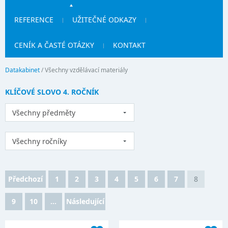
REFERENCE
UŽITEČNÉ ODKAZY
CENÍK A ČASTÉ OTÁZKY
KONTAKT
Datakabinet
/
Všechny vzdělávací materiály
KLÍČOVÉ SLOVO 4. ROČNÍK
Všechny předměty
Všechny ročníky
Předchozí
1
2
3
4
5
6
7
8
9
10
...
Následující