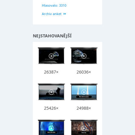
Hlasovalo: 3310
Archiv anket
NEJSTAHOVANĚJŠÍ
26387×
26036×
25426×
24988×