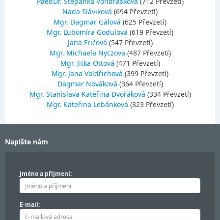
PaedDr. Štěpánka Vondrášková
(712 Převzetí)
Naďa Sláviková
(694 Převzetí)
Mgr. Dagmar Gálová
(625 Převzetí)
Mgr. Ľubomíra Godulová
(619 Převzetí)
Jana Fričová
(547 Převzetí)
Mgr. Michaela Nyczova
(487 Převzetí)
Mgr. Jitka Ottová
(471 Převzetí)
Mgr. Jana Voldřichová
(399 Převzetí)
Dagmar Nováková
(364 Převzetí)
Mgr. Stanislava Kateřina Dvořáková
(334 Převzetí)
Mgr. Kateřina Lebánková
(323 Převzetí)
Napište nám
Jméno a příjmení:
E-mail: