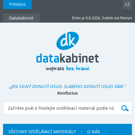
Přihlášení
CZ
Datakabinet
Dnes je 9.8.2026, Svátek má Roman
„JEN SILNÝ DONUTÍ OSUD. SLABÉHO DONUTÍ OSUD SÁM.“
Konfucius
VŠECHNY VZDĚLÁVACÍ MATERIÁLY
O NÁS