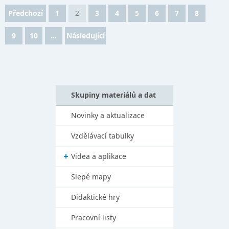
Předchozí
1
2
3
4
5
6
7
8
9
10
...
Následující
Skupiny materiálů a dat
Novinky a aktualizace
Vzdělávací tabulky
Videa a aplikace
Slepé mapy
Didaktické hry
Pracovní listy