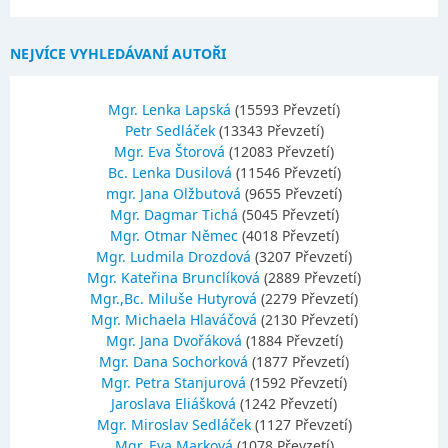
NEJVÍCE VYHLEDÁVANÍ AUTOŘI
Mgr. Lenka Lapská
(15593 Převzetí)
Petr Sedláček
(13343 Převzetí)
Mgr. Eva Štorová
(12083 Převzetí)
Bc. Lenka Dusilová
(11546 Převzetí)
mgr. Jana Olžbutová
(9655 Převzetí)
Mgr. Dagmar Tichá
(5045 Převzetí)
Mgr. Otmar Němec
(4018 Převzetí)
Mgr. Ludmila Drozdová
(3207 Převzetí)
Mgr. Kateřina Brunclíková
(2889 Převzetí)
Mgr.,Bc. Miluše Hutyrová
(2279 Převzetí)
Mgr. Michaela Hlaváčová
(2130 Převzetí)
Mgr. Jana Dvořáková
(1884 Převzetí)
Mgr. Dana Sochorková
(1877 Převzetí)
Mgr. Petra Stanjurová
(1592 Převzetí)
Jaroslava Eliášková
(1242 Převzetí)
Mgr. Miroslav Sedláček
(1127 Převzetí)
Mgr. Eva Marková
(1078 Převzetí)