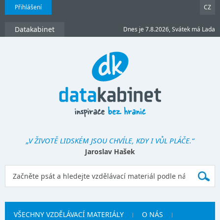
Přihlášení
CZ
Datakabinet
Dnes je 7.8.2026, Svátek má Lada
„V ŽIVOTĚ LIDSKÉM JSOU CHVÍLE, KDY I VŮL PLÁČE.“
Jaroslav Hašek
VŠECHNY VZDĚLÁVACÍ MATERIÁLY
O NÁS