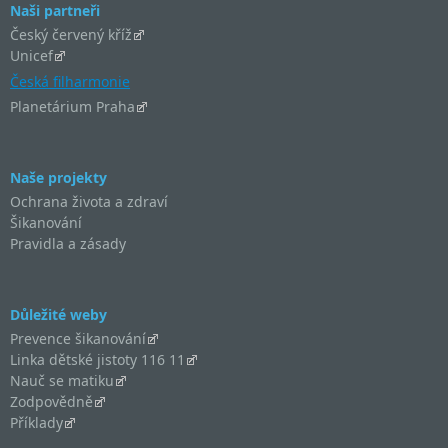
Naši partneři
Český červený kříž
Unicef
Česká filharmonie
Planetárium Praha
Naše projekty
Ochrana života a zdraví
Šikanování
Pravidla a zásady
Důležité weby
Prevence šikanování
Linka dětské jistoty 116 11
Nauč se matiku
Zodpovědně
Příklady