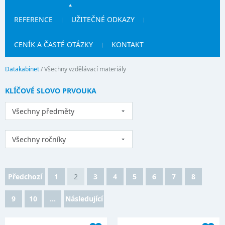
REFERENCE
UŽITEČNÉ ODKAZY
CENÍK A ČASTÉ OTÁZKY
KONTAKT
Datakabinet
/
Všechny vzdělávací materiály
KLÍČOVÉ SLOVO PRVOUKA
Všechny předměty
Všechny ročníky
Předchozí
1
2
3
4
5
6
7
8
9
10
...
Následující