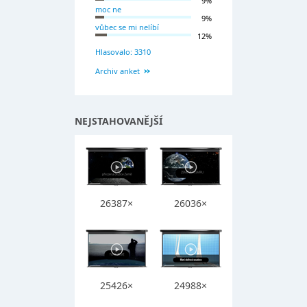
9%
moc ne
9%
vůbec se mi nelíbí
12%
Hlasovalo: 3310
Archiv anket
NEJSTAHOVANĚJŠÍ
26387×
26036×
25426×
24988×