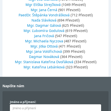
Mgr Eliška Strejčková
(1049 Převzetí)
Mgr. Jana Černá
(901 Převzetí)
PaedDr. Štěpánka Vondrášková
(712 Převzetí)
Naďa Sláviková
(694 Převzetí)
Mgr. Dagmar Gálová
(625 Převzetí)
Mgr. Ľubomíra Godulová
(619 Převzetí)
Jana Fričová
(547 Převzetí)
Mgr. Michaela Nyczova
(487 Převzetí)
Mgr. Jitka Ottová
(471 Převzetí)
Mgr. Jana Voldřichová
(399 Převzetí)
Dagmar Nováková
(364 Převzetí)
Mgr. Stanislava Kateřina Dvořáková
(334 Převzetí)
Mgr. Kateřina Lebánková
(323 Převzetí)
Napište nám
Jméno a příjmení: