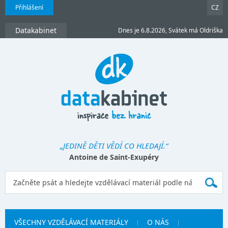
Přihlášení
CZ
Datakabinet
Dnes je 6.8.2026, Svátek má Oldriška
„JEDINĚ DĚTI VĚDÍ CO HLEDAJÍ.“
Antoine de Saint-Exupéry
VŠECHNY VZDĚLÁVACÍ MATERIÁLY
O NÁS