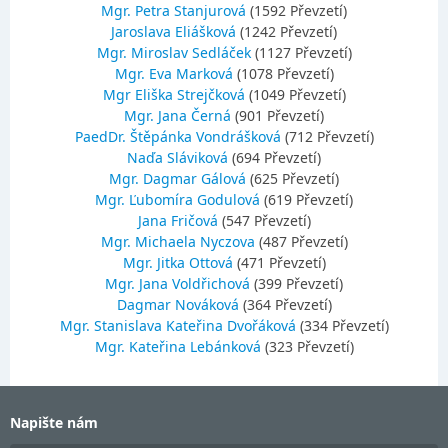
Mgr. Petra Stanjurová
(1592 Převzetí)
Jaroslava Eliášková
(1242 Převzetí)
Mgr. Miroslav Sedláček
(1127 Převzetí)
Mgr. Eva Marková
(1078 Převzetí)
Mgr Eliška Strejčková
(1049 Převzetí)
Mgr. Jana Černá
(901 Převzetí)
PaedDr. Štěpánka Vondrášková
(712 Převzetí)
Naďa Sláviková
(694 Převzetí)
Mgr. Dagmar Gálová
(625 Převzetí)
Mgr. Ľubomíra Godulová
(619 Převzetí)
Jana Fričová
(547 Převzetí)
Mgr. Michaela Nyczova
(487 Převzetí)
Mgr. Jitka Ottová
(471 Převzetí)
Mgr. Jana Voldřichová
(399 Převzetí)
Dagmar Nováková
(364 Převzetí)
Mgr. Stanislava Kateřina Dvořáková
(334 Převzetí)
Mgr. Kateřina Lebánková
(323 Převzetí)
Napište nám