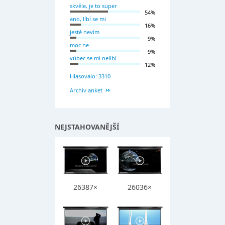
skvěle, je to super
54%
ano, líbí se mi
16%
jestě nevím
9%
moc ne
9%
vůbec se mi nelíbí
12%
Hlasovalo: 3310
Archiv anket
NEJSTAHOVANĚJŠÍ
26387×
26036×