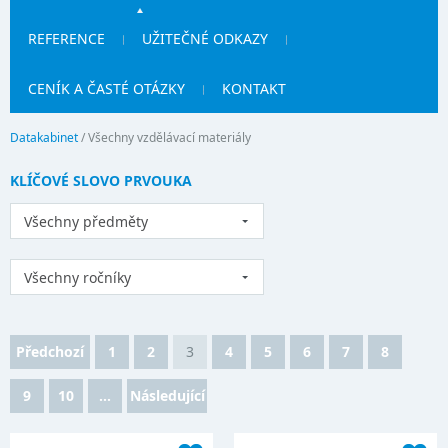
REFERENCE
UŽITEČNÉ ODKAZY
CENÍK A ČASTÉ OTÁZKY
KONTAKT
Datakabinet
/
Všechny vzdělávací materiály
KLÍČOVÉ SLOVO PRVOUKA
Všechny předměty
Všechny ročníky
Předchozí
1
2
3
4
5
6
7
8
9
10
...
Následující