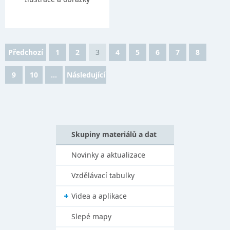
Předchozí
1
2
3
4
5
6
7
8
9
10
...
Následující
Skupiny materiálů a dat
Novinky a aktualizace
Vzdělávací tabulky
Videa a aplikace
Slepé mapy