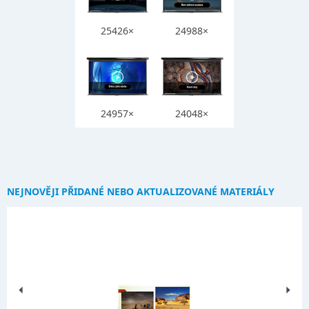
25426×
24988×
24957×
24048×
NEJNOVĚJI PŘIDANÉ NEBO AKTUALIZOVANÉ MATERIÁLY