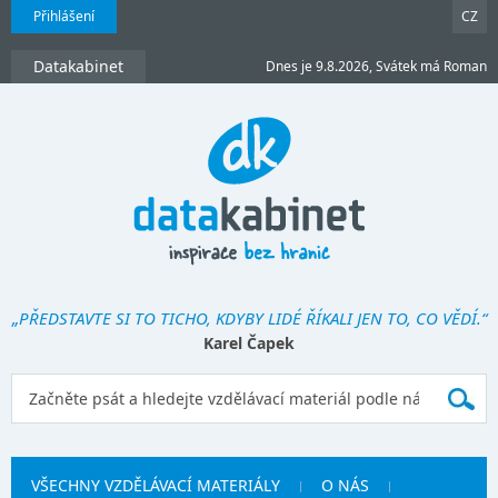
Přihlášení
CZ
Datakabinet
Dnes je 9.8.2026, Svátek má Roman
„PŘEDSTAVTE SI TO TICHO, KDYBY LIDÉ ŘÍKALI JEN TO, CO VĚDÍ.“
Karel Čapek
VŠECHNY VZDĚLÁVACÍ MATERIÁLY
O NÁS