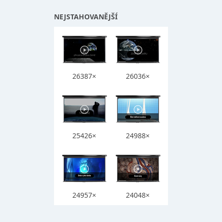
NEJSTAHOVANĚJŠÍ
26387×
26036×
25426×
24988×
24957×
24048×