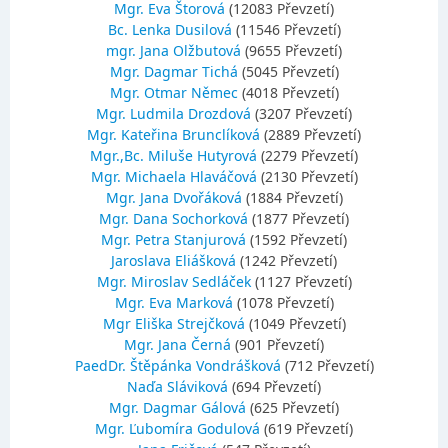
Mgr. Eva Štorová
(12083 Převzetí)
Bc. Lenka Dusilová
(11546 Převzetí)
mgr. Jana Olžbutová
(9655 Převzetí)
Mgr. Dagmar Tichá
(5045 Převzetí)
Mgr. Otmar Němec
(4018 Převzetí)
Mgr. Ludmila Drozdová
(3207 Převzetí)
Mgr. Kateřina Brunclíková
(2889 Převzetí)
Mgr.,Bc. Miluše Hutyrová
(2279 Převzetí)
Mgr. Michaela Hlaváčová
(2130 Převzetí)
Mgr. Jana Dvořáková
(1884 Převzetí)
Mgr. Dana Sochorková
(1877 Převzetí)
Mgr. Petra Stanjurová
(1592 Převzetí)
Jaroslava Eliášková
(1242 Převzetí)
Mgr. Miroslav Sedláček
(1127 Převzetí)
Mgr. Eva Marková
(1078 Převzetí)
Mgr Eliška Strejčková
(1049 Převzetí)
Mgr. Jana Černá
(901 Převzetí)
PaedDr. Štěpánka Vondrášková
(712 Převzetí)
Naďa Sláviková
(694 Převzetí)
Mgr. Dagmar Gálová
(625 Převzetí)
Mgr. Ľubomíra Godulová
(619 Převzetí)