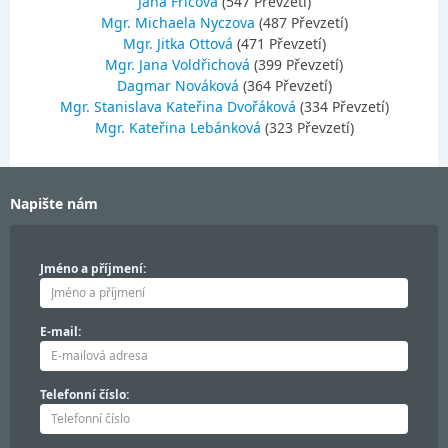
Jana Fričová
(547 Převzetí)
Mgr. Michaela Nyczova
(487 Převzetí)
Mgr. Jitka Ottová
(471 Převzetí)
Mgr. Jana Voldřichová
(399 Převzetí)
Dagmar Nováková
(364 Převzetí)
Mgr. Stanislava Kateřina Dvořáková
(334 Převzetí)
Mgr. Kateřina Lebánková
(323 Převzetí)
Napište nám
Jméno a příjmení:
E-mail:
Telefonní číslo: