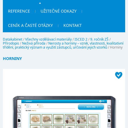
REFERENCE
UŽITEČNÉ ODKAZY
CENÍK A ČASTÉ OTÁZKY
KONTAKT
Datakabinet
/
Všechny vzdělávací materiály
/
ISCED 2
/
9. ročník ZŠ
/
Přírodopis
/
Neživá příroda
/
Nerosty a horniny – vznik, vlastnosti, kvalitativní
třídění, praktický význam a využití zástupců, určování jejich vzorků
/
Horniny
HORNINY