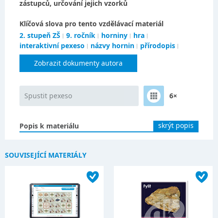
zástupců, určování jejich vzorků
Klíčová slova pro tento vzdělávací materiál
2. stupeň ZŠ
9. ročník
horniny
hra
interaktivní pexeso
názvy hornin
přírodopis
Zobrazit dokumenty autora
Spustit pexeso
6×
skrýt popis
Popis k materiálu
SOUVISEJÍCÍ MATERIÁLY