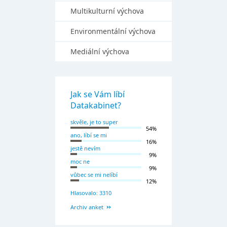
Multikulturní výchova
Environmentální výchova
Mediální výchova
Jak se Vám líbí
Datakabinet?
skvěle, je to super
54%
ano, líbí se mi
16%
jestě nevím
9%
moc ne
9%
vůbec se mi nelíbí
12%
Hlasovalo: 3310
Archiv anket