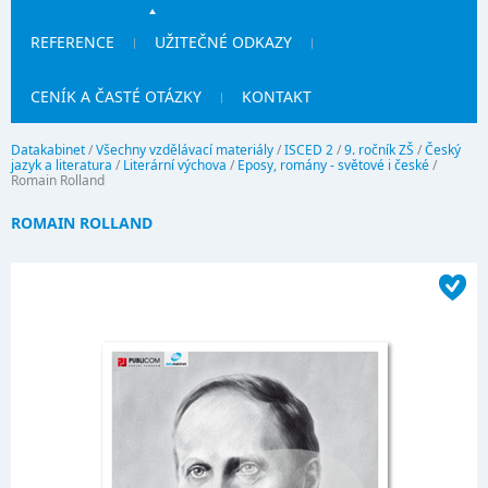
REFERENCE
UŽITEČNÉ ODKAZY
CENÍK A ČASTÉ OTÁZKY
KONTAKT
Datakabinet
/
Všechny vzdělávací materiály
/
ISCED 2
/
9. ročník ZŠ
/
Český
jazyk a literatura
/
Literární výchova
/
Eposy, romány - světové i české
/
Romain Rolland
ROMAIN ROLLAND