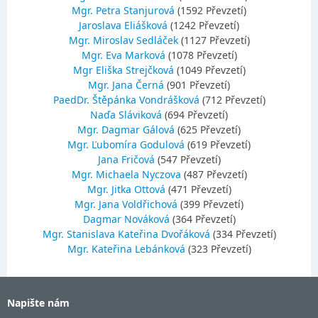
Mgr. Petra Stanjurová
(1592 Převzetí)
Jaroslava Eliášková
(1242 Převzetí)
Mgr. Miroslav Sedláček
(1127 Převzetí)
Mgr. Eva Marková
(1078 Převzetí)
Mgr Eliška Strejčková
(1049 Převzetí)
Mgr. Jana Černá
(901 Převzetí)
PaedDr. Štěpánka Vondrášková
(712 Převzetí)
Naďa Sláviková
(694 Převzetí)
Mgr. Dagmar Gálová
(625 Převzetí)
Mgr. Ľubomíra Godulová
(619 Převzetí)
Jana Fričová
(547 Převzetí)
Mgr. Michaela Nyczova
(487 Převzetí)
Mgr. Jitka Ottová
(471 Převzetí)
Mgr. Jana Voldřichová
(399 Převzetí)
Dagmar Nováková
(364 Převzetí)
Mgr. Stanislava Kateřina Dvořáková
(334 Převzetí)
Mgr. Kateřina Lebánková
(323 Převzetí)
Napište nám