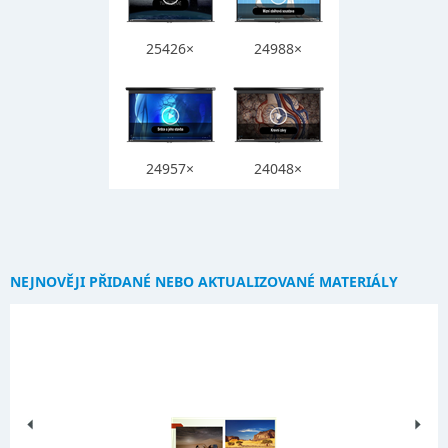
25426×
24988×
24957×
24048×
NEJNOVĚJI PŘIDANÉ NEBO AKTUALIZOVANÉ MATERIÁLY