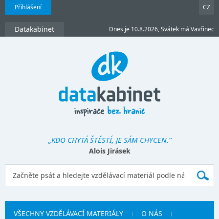
Přihlášení
CZ
Datakabinet
Dnes je 10.8.2026, Svátek má Vavřinec
„KDO CHYTÁ ŠTĚSTÍ, JE SÁM CHYCEN.“
Alois Jirásek
VŠECHNY VZDĚLÁVACÍ MATERIÁLY
O NÁS