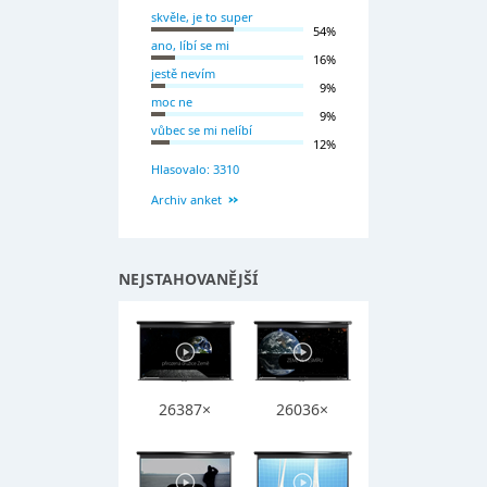
skvěle, je to super
54%
ano, líbí se mi
16%
jestě nevím
9%
moc ne
9%
vůbec se mi nelíbí
12%
Hlasovalo: 3310
Archiv anket
NEJSTAHOVANĚJŠÍ
26387×
26036×