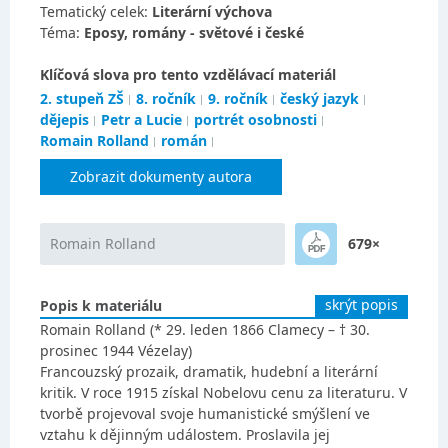
Tematický celek:
Literární výchova
Téma:
Eposy, romány - světové i české
Klíčová slova pro tento vzdělávací materiál
2. stupeň ZŠ
8. ročník
9. ročník
český jazyk
dějepis
Petr a Lucie
portrét osobnosti
Romain Rolland
román
Zobrazit dokumenty autora
Romain Rolland
679×
skrýt popis
Popis k materiálu
Romain Rolland (* 29. leden 1866 Clamecy – † 30.
prosinec 1944 Vézelay)
Francouzský prozaik, dramatik, hudební a literární
kritik. V roce 1915 získal Nobelovu cenu za literaturu. V
tvorbě projevoval svoje humanistické smýšlení ve
vztahu k dějinným událostem. Proslavila jej