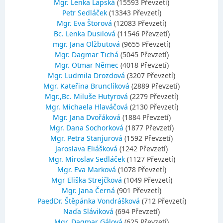
Mgr. Lenka Lapská
(15593 Převzetí)
Petr Sedláček
(13343 Převzetí)
Mgr. Eva Štorová
(12083 Převzetí)
Bc. Lenka Dusilová
(11546 Převzetí)
mgr. Jana Olžbutová
(9655 Převzetí)
Mgr. Dagmar Tichá
(5045 Převzetí)
Mgr. Otmar Němec
(4018 Převzetí)
Mgr. Ludmila Drozdová
(3207 Převzetí)
Mgr. Kateřina Brunclíková
(2889 Převzetí)
Mgr.,Bc. Miluše Hutyrová
(2279 Převzetí)
Mgr. Michaela Hlaváčová
(2130 Převzetí)
Mgr. Jana Dvořáková
(1884 Převzetí)
Mgr. Dana Sochorková
(1877 Převzetí)
Mgr. Petra Stanjurová
(1592 Převzetí)
Jaroslava Eliášková
(1242 Převzetí)
Mgr. Miroslav Sedláček
(1127 Převzetí)
Mgr. Eva Marková
(1078 Převzetí)
Mgr Eliška Strejčková
(1049 Převzetí)
Mgr. Jana Černá
(901 Převzetí)
PaedDr. Štěpánka Vondrášková
(712 Převzetí)
Naďa Sláviková
(694 Převzetí)
Mgr. Dagmar Gálová
(625 Převzetí)