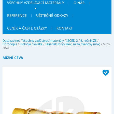
VŠECHNY VZDĚLÁVACÍ MATERIÁLY
O NÁS
REFERENCE
UŽITEČNÉ ODKAZY
CENÍK A ČASTÉ OTÁZKY
KONTAKT
Datakabinet
/
Všechny vzdělávací materiály
/
ISCED 2
/
8. ročník ZŠ
/
Přírodopis
/
Biologie člověka
/
Tělní tekutiny (krev, míza, tkáňový mok)
/
Mízní
céva
MÍZNÍ CÉVA