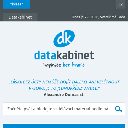
Přihlášení
CZ
Datakabinet
Dnes je 7.8.2026, Svátek má Lada
„LÁSKA BEZ ÚCTY NEMŮŽE DOJÍT DALEKO, ANI VZLÉTNOUT
VYSOKO. JE TO JEDNOKŘÍDLÝ ANDĚL.“
Alexandre Dumas st.