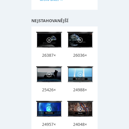
NEJSTAHOVANĚJŠÍ
26387×
26036×
25426×
24988×
24957×
24048×