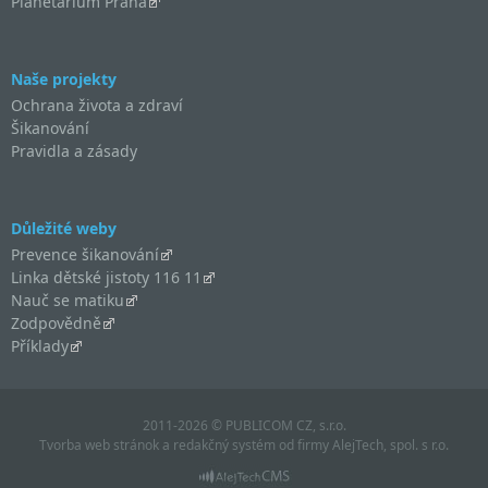
Planetárium Praha
Naše projekty
Ochrana života a zdraví
Šikanování
Pravidla a zásady
Důležité weby
Prevence šikanování
Linka dětské jistoty 116 11
Nauč se matiku
Zodpovědně
Příklady
2011-2026 © PUBLICOM CZ, s.r.o.
Tvorba web stránok
a
redakčný systém
od firmy
AlejTech, spol. s r.o.