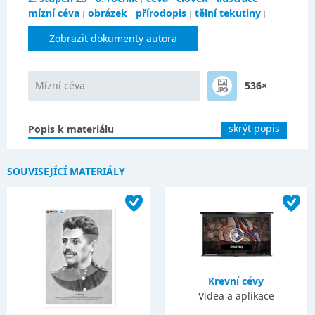
mízní céva
obrázek
přírodopis
tělní tekutiny
Zobrazit dokumenty autora
Mízní céva
536×
skrýt popis
Popis k materiálu
SOUVISEJÍCÍ MATERIÁLY
Krevní cévy
Videa a aplikace