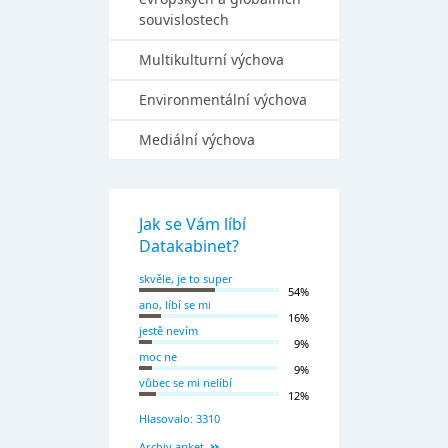
souvislostech
Multikulturní výchova
Environmentální výchova
Mediální výchova
Jak se Vám líbí
Datakabinet?
skvěle, je to super
54%
ano, líbí se mi
16%
jestě nevím
9%
moc ne
9%
vůbec se mi nelíbí
12%
Hlasovalo: 3310
Archiv anket