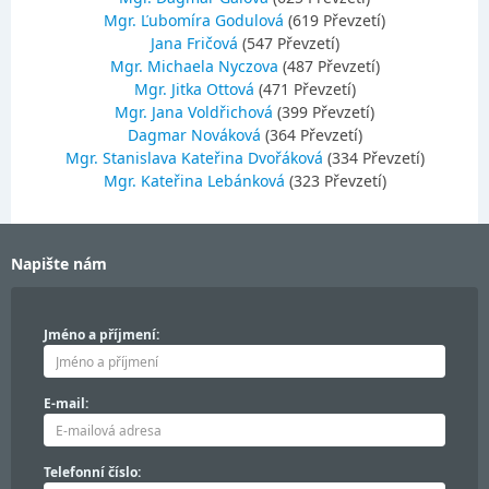
Mgr. Ľubomíra Godulová
(619 Převzetí)
Jana Fričová
(547 Převzetí)
Mgr. Michaela Nyczova
(487 Převzetí)
Mgr. Jitka Ottová
(471 Převzetí)
Mgr. Jana Voldřichová
(399 Převzetí)
Dagmar Nováková
(364 Převzetí)
Mgr. Stanislava Kateřina Dvořáková
(334 Převzetí)
Mgr. Kateřina Lebánková
(323 Převzetí)
Napište nám
Jméno a příjmení:
E-mail:
Telefonní číslo: