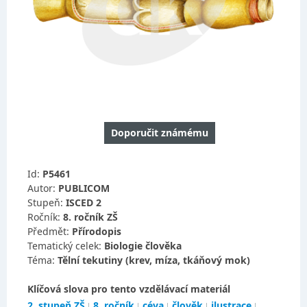
Doporučit známému
Id:
P5461
Autor:
PUBLICOM
Stupeň:
ISCED 2
Ročník:
8. ročník ZŠ
Předmět:
Přírodopis
Tematický celek:
Biologie člověka
Téma:
Tělní tekutiny (krev, míza, tkáňový mok)
Klíčová slova pro tento vzdělávací materiál
2. stupeň ZŠ
8. ročník
céva
člověk
ilustrace