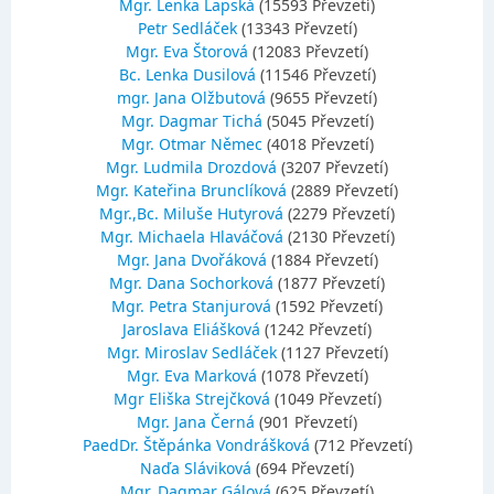
Mgr. Lenka Lapská
(15593 Převzetí)
Petr Sedláček
(13343 Převzetí)
Mgr. Eva Štorová
(12083 Převzetí)
Bc. Lenka Dusilová
(11546 Převzetí)
mgr. Jana Olžbutová
(9655 Převzetí)
Mgr. Dagmar Tichá
(5045 Převzetí)
Mgr. Otmar Němec
(4018 Převzetí)
Mgr. Ludmila Drozdová
(3207 Převzetí)
Mgr. Kateřina Brunclíková
(2889 Převzetí)
Mgr.,Bc. Miluše Hutyrová
(2279 Převzetí)
Mgr. Michaela Hlaváčová
(2130 Převzetí)
Mgr. Jana Dvořáková
(1884 Převzetí)
Mgr. Dana Sochorková
(1877 Převzetí)
Mgr. Petra Stanjurová
(1592 Převzetí)
Jaroslava Eliášková
(1242 Převzetí)
Mgr. Miroslav Sedláček
(1127 Převzetí)
Mgr. Eva Marková
(1078 Převzetí)
Mgr Eliška Strejčková
(1049 Převzetí)
Mgr. Jana Černá
(901 Převzetí)
PaedDr. Štěpánka Vondrášková
(712 Převzetí)
Naďa Sláviková
(694 Převzetí)
Mgr. Dagmar Gálová
(625 Převzetí)