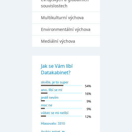
souvislostech
Multikulturní výchova
Environmentální výchova
Mediální výchova
Jak se Vám líbí
Datakabinet?
skvěle, je to super
54%
ano, líbí se mi
16%
jestě nevím
9%
moc ne
9%
vůbec se mi nelíbí
12%
Hlasovalo: 3310
Archiv anket