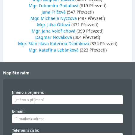
Mgr. Ľubomíra Godulová
(619 Převzetí)
Jana Fričová
(547 Převzetí)
Mgr. Michaela Nyczova
(487 Převzetí)
Mgr. Jitka Ottová
(471 Převzetí)
Mgr. Jana Voldřichová
(399 Převzetí)
Dagmar Nováková
(364 Převzetí)
Mgr. Stanislava Kateřina Dvořáková
(334 Převzetí)
Mgr. Kateřina Lebánková
(323 Převzetí)
Napište nám
Jméno a příjmení:
E-mail:
Telefonní číslo: