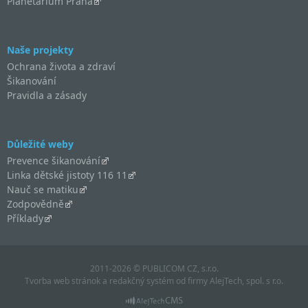
Planetárium Praha
Naše projekty
Ochrana života a zdraví
Šikanování
Pravidla a zásady
Důležité weby
Prevence šikanování
Linka dětské jistoty 116 11
Nauč se matiku
Zodpovědně
Příklady
2011-2026 © PUBLICOM CZ, s.r.o.
Tvorba web stránok
a
redakčný systém
od firmy
AlejTech, spol. s r.o.