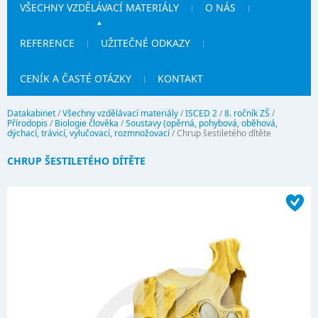
VŠECHNY VZDĚLÁVACÍ MATERIÁLY
O NÁS
REFERENCE
UŽITEČNÉ ODKAZY
CENÍK A ČASTÉ OTÁZKY
KONTAKT
Datakabinet
/
Všechny vzdělávací materiály
/
ISCED 2
/
8. ročník ZŠ
/
Přírodopis
/
Biologie člověka
/
Soustavy (opěrná, pohybová, oběhová,
dýchací, trávicí, vylučovací, rozmnožovací
/
Chrup šestiletého dítěte
CHRUP ŠESTILETÉHO DÍTĚTE