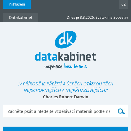
Přihlášení
CZ
Datakabinet
Dnes je 8.8.2026, Svátek má Soběslav
„V PŘÍRODĚ JE PŘEŽITÍ A ÚSPĚCH OTÁZKOU TĚCH
NEJSCHOPNĚJŠÍCH A NEJPŘITAŽLIVĚJŠÍCH.“
Charles Robert Darwin