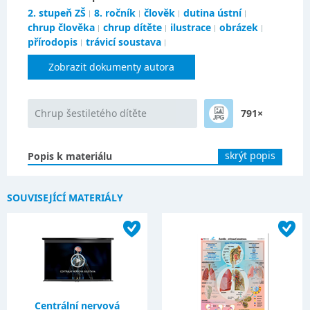
2. stupeň ZŠ
8. ročník
člověk
dutina ústní
chrup člověka
chrup dítěte
ilustrace
obrázek
přírodopis
trávicí soustava
Zobrazit dokumenty autora
Chrup šestiletého dítěte
791×
skrýt popis
Popis k materiálu
SOUVISEJÍCÍ MATERIÁLY
Centrální nervová