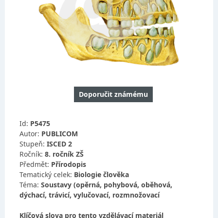
Doporučit známému
Id:
P5475
Autor:
PUBLICOM
Stupeň:
ISCED 2
Ročník:
8. ročník ZŠ
Předmět:
Přírodopis
Tematický celek:
Biologie člověka
Téma:
Soustavy (opěrná, pohybová, oběhová,
dýchací, trávicí, vylučovací, rozmnožovací
Klíčová slova pro tento vzdělávací materiál