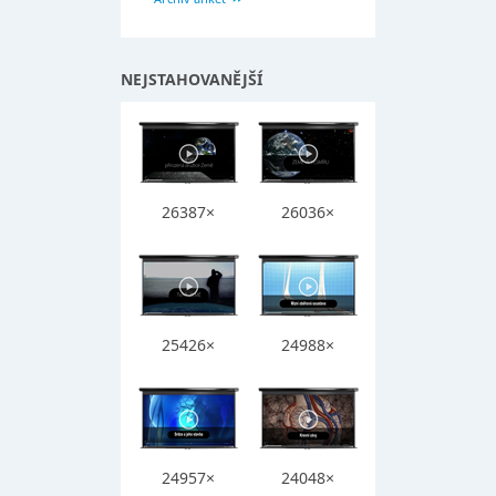
NEJSTAHOVANĚJŠÍ
26387×
26036×
25426×
24988×
24957×
24048×