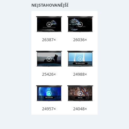
NEJSTAHOVANĚJŠÍ
26387×
26036×
25426×
24988×
24957×
24048×