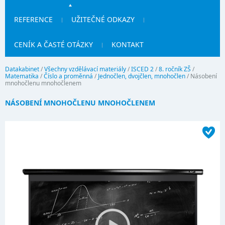
REFERENCE
UŽITEČNÉ ODKAZY
CENÍK A ČASTÉ OTÁZKY
KONTAKT
Datakabinet
/
Všechny vzdělávací materiály
/
ISCED 2
/
8. ročník ZŠ
/
Matematika
/
Číslo a proměnná
/
Jednočlen, dvojčlen, mnohočlen
/
Násobení
mnohočlenu mnohočlenem
NÁSOBENÍ MNOHOČLENU MNOHOČLENEM