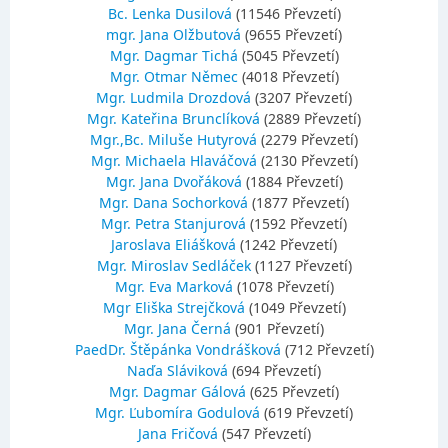
Bc. Lenka Dusilová
(11546 Převzetí)
mgr. Jana Olžbutová
(9655 Převzetí)
Mgr. Dagmar Tichá
(5045 Převzetí)
Mgr. Otmar Němec
(4018 Převzetí)
Mgr. Ludmila Drozdová
(3207 Převzetí)
Mgr. Kateřina Brunclíková
(2889 Převzetí)
Mgr.,Bc. Miluše Hutyrová
(2279 Převzetí)
Mgr. Michaela Hlaváčová
(2130 Převzetí)
Mgr. Jana Dvořáková
(1884 Převzetí)
Mgr. Dana Sochorková
(1877 Převzetí)
Mgr. Petra Stanjurová
(1592 Převzetí)
Jaroslava Eliášková
(1242 Převzetí)
Mgr. Miroslav Sedláček
(1127 Převzetí)
Mgr. Eva Marková
(1078 Převzetí)
Mgr Eliška Strejčková
(1049 Převzetí)
Mgr. Jana Černá
(901 Převzetí)
PaedDr. Štěpánka Vondrášková
(712 Převzetí)
Naďa Sláviková
(694 Převzetí)
Mgr. Dagmar Gálová
(625 Převzetí)
Mgr. Ľubomíra Godulová
(619 Převzetí)
Jana Fričová
(547 Převzetí)