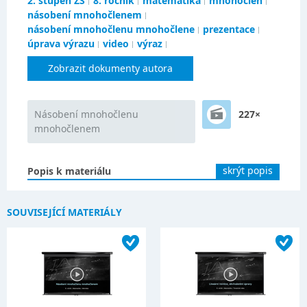
2. stupeň ZŠ
8. ročník
matematika
mnohočlen
násobení mnohočlenem
násobení mnohočlenu mnohočlene
prezentace
úprava výrazu
video
výraz
Zobrazit dokumenty autora
Násobení mnohočlenu
227×
mnohočlenem
skrýt popis
Popis k materiálu
SOUVISEJÍCÍ MATERIÁLY