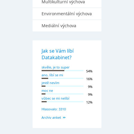
Multikulturní výchova
Environmentální výchova
Mediální výchova
Jak se Vám líbí
Datakabinet?
skvěle, je to super
54%
ano, líbí se mi
16%
jestě nevím
9%
moc ne
9%
vůbec se mi nelíbí
12%
Hlasovalo: 3310
Archiv anket