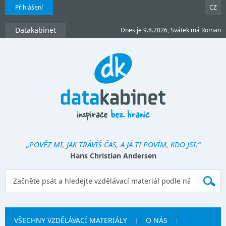
Přihlášení
CZ
Datakabinet
Dnes je 9.8.2026, Svátek má Roman
„POVĚZ MI, JAK TRÁVÍŠ ČAS, A JÁ TI POVÍM, KDO JSI.“
Hans Christian Andersen
VŠECHNY VZDĚLÁVACÍ MATERIÁLY
O NÁS