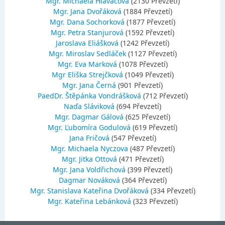
Mgr. Michaela Hlaváčová
(2130 Převzetí)
Mgr. Jana Dvořáková
(1884 Převzetí)
Mgr. Dana Sochorková
(1877 Převzetí)
Mgr. Petra Stanjurová
(1592 Převzetí)
Jaroslava Eliášková
(1242 Převzetí)
Mgr. Miroslav Sedláček
(1127 Převzetí)
Mgr. Eva Marková
(1078 Převzetí)
Mgr Eliška Strejčková
(1049 Převzetí)
Mgr. Jana Černá
(901 Převzetí)
PaedDr. Štěpánka Vondrášková
(712 Převzetí)
Naďa Sláviková
(694 Převzetí)
Mgr. Dagmar Gálová
(625 Převzetí)
Mgr. Ľubomíra Godulová
(619 Převzetí)
Jana Fričová
(547 Převzetí)
Mgr. Michaela Nyczova
(487 Převzetí)
Mgr. Jitka Ottová
(471 Převzetí)
Mgr. Jana Voldřichová
(399 Převzetí)
Dagmar Nováková
(364 Převzetí)
Mgr. Stanislava Kateřina Dvořáková
(334 Převzetí)
Mgr. Kateřina Lebánková
(323 Převzetí)