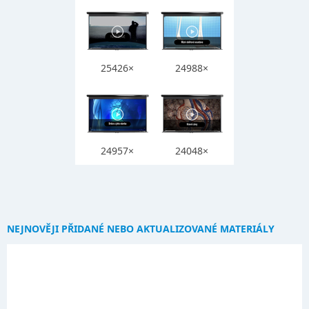
25426×
24988×
24957×
24048×
NEJNOVĚJI PŘIDANÉ NEBO AKTUALIZOVANÉ MATERIÁLY