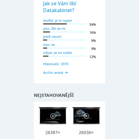
Jak se Vám líbí
Datakabinet?
skvěle, je to super
54%
ano, líbí se mi
16%
jestě nevím
9%
moc ne
9%
vůbec se mi nelíbí
12%
Hlasovalo: 3310
Archiv anket
NEJSTAHOVANĚJŠÍ
26387×
26036×