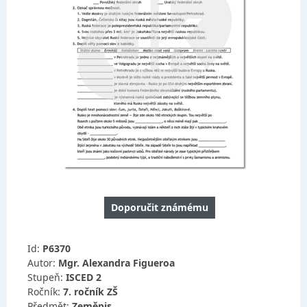
Doporučit známému
Id:
P6370
Autor:
Mgr. Alexandra Figueroa
Stupeň:
ISCED 2
Ročník:
7. ročník ZŠ
Předmět:
Zeměpis