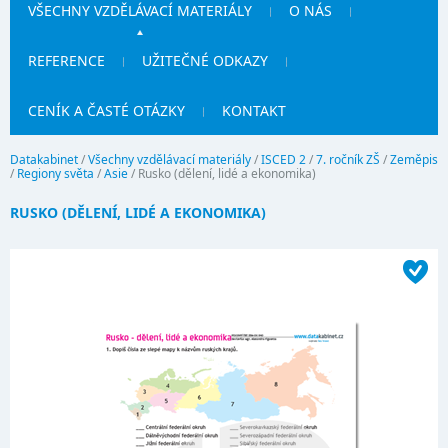
VŠECHNY VZDĚLÁVACÍ MATERIÁLY
O NÁS
REFERENCE
UŽITEČNÉ ODKAZY
CENÍK A ČASTÉ OTÁZKY
KONTAKT
Datakabinet
/
Všechny vzdělávací materiály
/
ISCED 2
/
7. ročník ZŠ
/
Zeměpis
/
Regiony světa
/
Asie
/
Rusko (dělení, lidé a ekonomika)
RUSKO (DĚLENÍ, LIDÉ A EKONOMIKA)