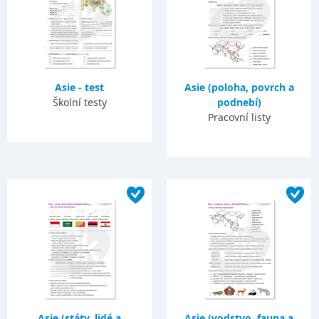
Asie - test
Asie (poloha, povrch a
Školní testy
podnebí)
Pracovní listy
Asie (státy, lidé a
Asie (vodstvo, fauna a