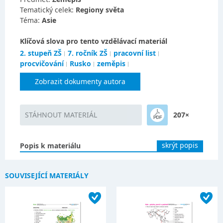
Tematický celek:
Regiony světa
Téma:
Asie
Klíčová slova pro tento vzdělávací materiál
2. stupeň ZŠ
7. ročník ZŠ
pracovní list
procvičování
Rusko
zeměpis
Zobrazit dokumenty autora
STÁHNOUT MATERIÁL
207×
skrýt popis
Popis k materiálu
SOUVISEJÍCÍ MATERIÁLY