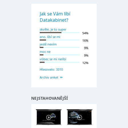
Jak se Vám líbí
Datakabinet?
skvěle, je to super
54%
ano, líbí se mi
16%
jestě nevím
9%
moc ne
9%
vůbec se mi nelíbí
12%
Hlasovalo: 3310
Archiv anket
NEJSTAHOVANĚJŠÍ