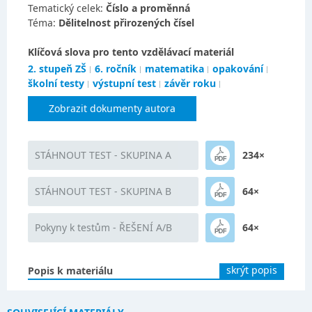
Tematický celek:
Číslo a proměnná
Téma:
Dělitelnost přirozených čísel
Klíčová slova pro tento vzdělávací materiál
2. stupeň ZŠ
6. ročník
matematika
opakování
školní testy
výstupní test
závěr roku
Zobrazit dokumenty autora
STÁHNOUT TEST - SKUPINA A
234×
STÁHNOUT TEST - SKUPINA B
64×
Pokyny k testům - ŘEŠENÍ A/B
64×
skrýt popis
Popis k materiálu