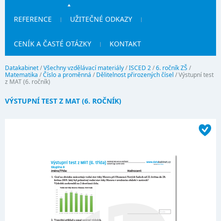
REFERENCE
UŽITEČNÉ ODKAZY
CENÍK A ČASTÉ OTÁZKY
KONTAKT
Datakabinet
/
Všechny vzdělávací materiály
/
ISCED 2
/
6. ročník ZŠ
/
Matematika
/
Číslo a proměnná
/
Dělitelnost přirozených čísel
/
Výstupní test
z MAT (6. ročník)
VÝSTUPNÍ TEST Z MAT (6. ROČNÍK)