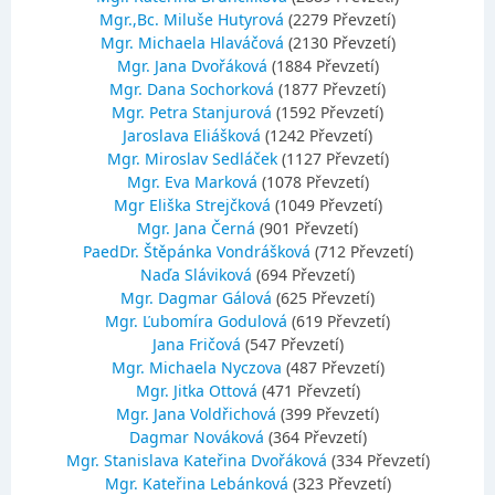
Mgr.,Bc. Miluše Hutyrová
(2279 Převzetí)
Mgr. Michaela Hlaváčová
(2130 Převzetí)
Mgr. Jana Dvořáková
(1884 Převzetí)
Mgr. Dana Sochorková
(1877 Převzetí)
Mgr. Petra Stanjurová
(1592 Převzetí)
Jaroslava Eliášková
(1242 Převzetí)
Mgr. Miroslav Sedláček
(1127 Převzetí)
Mgr. Eva Marková
(1078 Převzetí)
Mgr Eliška Strejčková
(1049 Převzetí)
Mgr. Jana Černá
(901 Převzetí)
PaedDr. Štěpánka Vondrášková
(712 Převzetí)
Naďa Sláviková
(694 Převzetí)
Mgr. Dagmar Gálová
(625 Převzetí)
Mgr. Ľubomíra Godulová
(619 Převzetí)
Jana Fričová
(547 Převzetí)
Mgr. Michaela Nyczova
(487 Převzetí)
Mgr. Jitka Ottová
(471 Převzetí)
Mgr. Jana Voldřichová
(399 Převzetí)
Dagmar Nováková
(364 Převzetí)
Mgr. Stanislava Kateřina Dvořáková
(334 Převzetí)
Mgr. Kateřina Lebánková
(323 Převzetí)