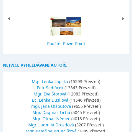
Pouště- PowerPoint
NEJVÍCE VYHLEDÁVANÍ AUTOŘI
Mgr. Lenka Lapská
(15593 Převzetí)
Petr Sedláček
(13343 Převzetí)
Mgr. Eva Štorová
(12083 Převzetí)
Bc. Lenka Dusilová
(11546 Převzetí)
mgr. Jana Olžbutová
(9655 Převzetí)
Mgr. Dagmar Tichá
(5045 Převzetí)
Mgr. Otmar Němec
(4018 Převzetí)
Mgr. Ludmila Drozdová
(3207 Převzetí)
Mgr. Kateřina Brunclíková
(2889 Převzetí)