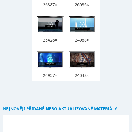
26387×
26036×
25426×
24988×
24957×
24048×
NEJNOVĚJI PŘIDANÉ NEBO AKTUALIZOVANÉ MATERIÁLY