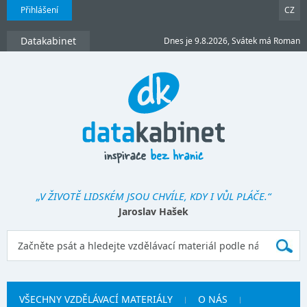
Přihlášení
CZ
Datakabinet
Dnes je 9.8.2026, Svátek má Roman
„V ŽIVOTĚ LIDSKÉM JSOU CHVÍLE, KDY I VŮL PLÁČE.“
Jaroslav Hašek
VŠECHNY VZDĚLÁVACÍ MATERIÁLY
O NÁS