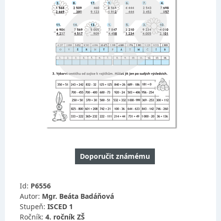
Doporučit známému
Id:
P6556
Autor:
Mgr. Beáta Badáňová
Stupeň:
ISCED 1
Ročník:
4. ročník ZŠ