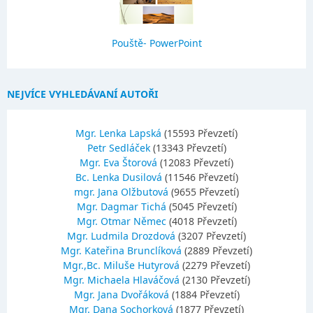
Pouště- PowerPoint
NEJVÍCE VYHLEDÁVANÍ AUTOŘI
Mgr. Lenka Lapská
(15593 Převzetí)
Petr Sedláček
(13343 Převzetí)
Mgr. Eva Štorová
(12083 Převzetí)
Bc. Lenka Dusilová
(11546 Převzetí)
mgr. Jana Olžbutová
(9655 Převzetí)
Mgr. Dagmar Tichá
(5045 Převzetí)
Mgr. Otmar Němec
(4018 Převzetí)
Mgr. Ludmila Drozdová
(3207 Převzetí)
Mgr. Kateřina Brunclíková
(2889 Převzetí)
Mgr.,Bc. Miluše Hutyrová
(2279 Převzetí)
Mgr. Michaela Hlaváčová
(2130 Převzetí)
Mgr. Jana Dvořáková
(1884 Převzetí)
Mgr. Dana Sochorková
(1877 Převzetí)