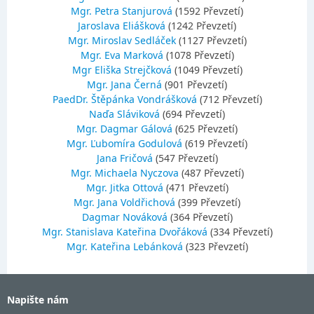
Mgr. Petra Stanjurová
(1592 Převzetí)
Jaroslava Eliášková
(1242 Převzetí)
Mgr. Miroslav Sedláček
(1127 Převzetí)
Mgr. Eva Marková
(1078 Převzetí)
Mgr Eliška Strejčková
(1049 Převzetí)
Mgr. Jana Černá
(901 Převzetí)
PaedDr. Štěpánka Vondrášková
(712 Převzetí)
Naďa Sláviková
(694 Převzetí)
Mgr. Dagmar Gálová
(625 Převzetí)
Mgr. Ľubomíra Godulová
(619 Převzetí)
Jana Fričová
(547 Převzetí)
Mgr. Michaela Nyczova
(487 Převzetí)
Mgr. Jitka Ottová
(471 Převzetí)
Mgr. Jana Voldřichová
(399 Převzetí)
Dagmar Nováková
(364 Převzetí)
Mgr. Stanislava Kateřina Dvořáková
(334 Převzetí)
Mgr. Kateřina Lebánková
(323 Převzetí)
Napište nám