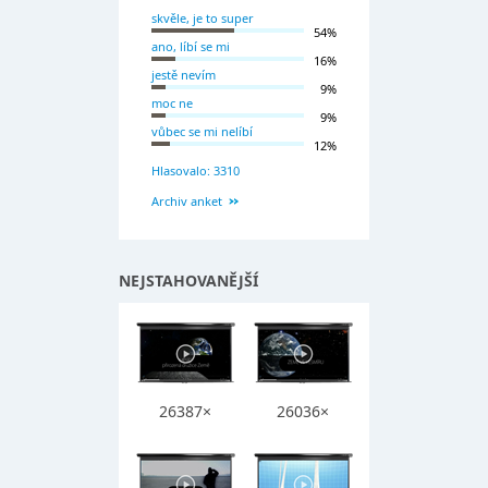
skvěle, je to super
54%
ano, líbí se mi
16%
jestě nevím
9%
moc ne
9%
vůbec se mi nelíbí
12%
Hlasovalo: 3310
Archiv anket
NEJSTAHOVANĚJŠÍ
26387×
26036×