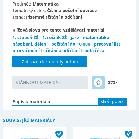
Předmět:
Matematika
Tematický celek:
Číslo a početní operace
Téma:
Písemné sčítání a odčítání
Klíčová slova pro tento vzdělávací materiál
1. stupeň ZŠ
4. ročník ZŠ
jaro
matematika
násobení, dělení
počítání do 10 000
pracovní list
procvičování
sčítání a odčítání
sudá čísla
Zobrazit dokumenty autora
STÁHNOUT MATERIÁL
373×
skrýt popis
Popis k materiálu
SOUVISEJÍCÍ MATERIÁLY