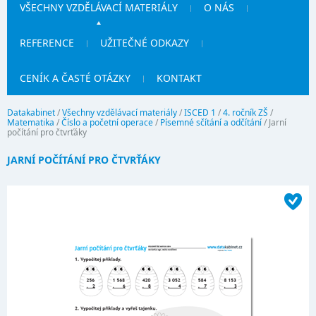
VŠECHNY VZDĚLÁVACÍ MATERIÁLY
O NÁS
REFERENCE
UŽITEČNÉ ODKAZY
CENÍK A ČASTÉ OTÁZKY
KONTAKT
Datakabinet
/
Všechny vzdělávací materiály
/
ISCED 1
/
4. ročník ZŠ
/
Matematika
/
Číslo a početní operace
/
Písemné sčítání a odčítání
/
Jarní
počítání pro čtvrťáky
JARNÍ POČÍTÁNÍ PRO ČTVRŤÁKY