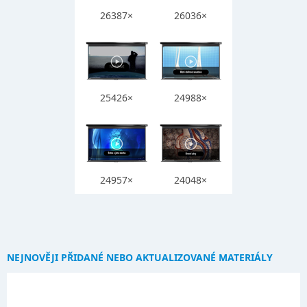
26387×
26036×
25426×
24988×
24957×
24048×
NEJNOVĚJI PŘIDANÉ NEBO AKTUALIZOVANÉ MATERIÁLY