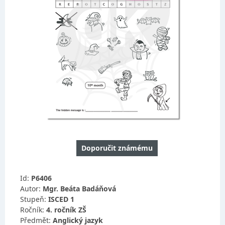
Doporučit známému
Id:
P6406
Autor:
Mgr. Beáta Badáňová
Stupeň:
ISCED 1
Ročník:
4. ročník ZŠ
Předmět:
Anglický jazyk