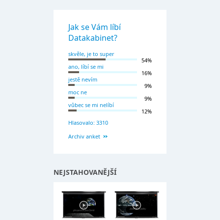
Jak se Vám líbí
Datakabinet?
skvěle, je to super
54%
ano, líbí se mi
16%
jestě nevím
9%
moc ne
9%
vůbec se mi nelíbí
12%
Hlasovalo: 3310
Archiv anket
NEJSTAHOVANĚJŠÍ