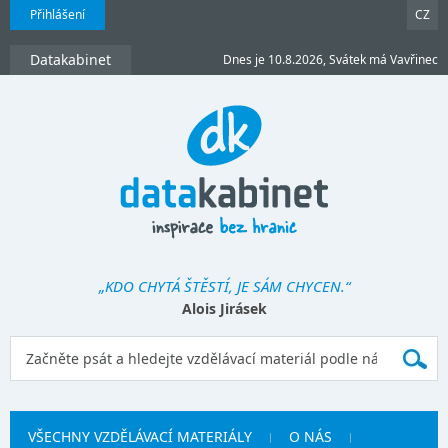
Přihlášení
CZ
Datakabinet
Dnes je 10.8.2026, Svátek má Vavřinec
„KDO CHYTÁ ŠTĚSTÍ, JE SÁM CHYCEN.“
Alois Jirásek
VŠECHNY VZDĚLÁVACÍ MATERIÁLY
O NÁS