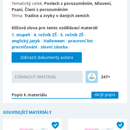
Tematický celek:
Poslech s porozuměním, Mluvení,
Psaní, Čtení s porozuměním
Téma:
Tradice a zvyky v daných zemích
Klíčová slova pro tento vzdělávací materiál
1. stupeň
4. ročník ZŠ
5. ročník ZŠ
anglický jazyk
Halloween
pracovní list
procvičování
slovní zásoba
Zobrazit dokumenty autora
STÁHNOUT MATERIÁL
247×
skrýt popis
Popis k materiálu
SOUVISEJÍCÍ MATERIÁLY