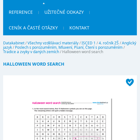
REFERENCE
UŽITEČNÉ ODKAZY
CENÍK A ČASTÉ OTÁZKY
KONTAKT
Datakabinet
/
Všechny vzdělávací materiály
/
ISCED 1
/
4. ročník ZŠ
/
Anglický
jazyk
/
Poslech s porozuměním, Mluvení, Psaní, Čtení s porozuměním
/
Tradice a zvyky v daných zemích
/
Halloween word search
HALLOWEEN WORD SEARCH