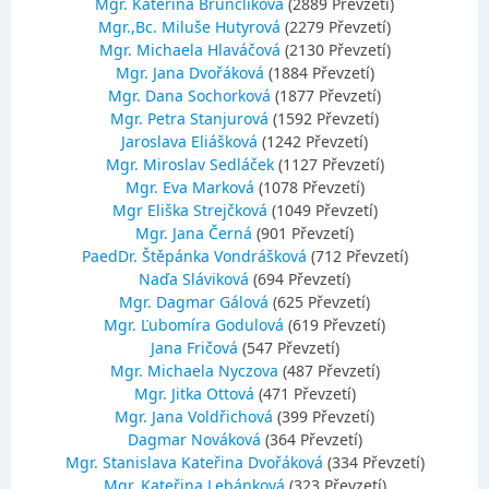
Mgr. Kateřina Brunclíková
(2889 Převzetí)
Mgr.,Bc. Miluše Hutyrová
(2279 Převzetí)
Mgr. Michaela Hlaváčová
(2130 Převzetí)
Mgr. Jana Dvořáková
(1884 Převzetí)
Mgr. Dana Sochorková
(1877 Převzetí)
Mgr. Petra Stanjurová
(1592 Převzetí)
Jaroslava Eliášková
(1242 Převzetí)
Mgr. Miroslav Sedláček
(1127 Převzetí)
Mgr. Eva Marková
(1078 Převzetí)
Mgr Eliška Strejčková
(1049 Převzetí)
Mgr. Jana Černá
(901 Převzetí)
PaedDr. Štěpánka Vondrášková
(712 Převzetí)
Naďa Sláviková
(694 Převzetí)
Mgr. Dagmar Gálová
(625 Převzetí)
Mgr. Ľubomíra Godulová
(619 Převzetí)
Jana Fričová
(547 Převzetí)
Mgr. Michaela Nyczova
(487 Převzetí)
Mgr. Jitka Ottová
(471 Převzetí)
Mgr. Jana Voldřichová
(399 Převzetí)
Dagmar Nováková
(364 Převzetí)
Mgr. Stanislava Kateřina Dvořáková
(334 Převzetí)
Mgr. Kateřina Lebánková
(323 Převzetí)