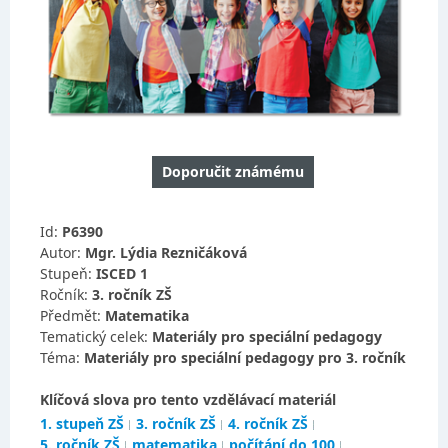
Doporučit známému
Id:
P6390
Autor:
Mgr. Lýdia Rezničáková
Stupeň:
ISCED 1
Ročník:
3. ročník ZŠ
Předmět:
Matematika
Tematický celek:
Materiály pro speciální pedagogy
Téma:
Materiály pro speciální pedagogy pro 3. ročník
Klíčová slova pro tento vzdělávací materiál
1. stupeň ZŠ
3. ročník ZŠ
4. ročník ZŠ
5. ročník ZŠ
matematika
počítání do 100