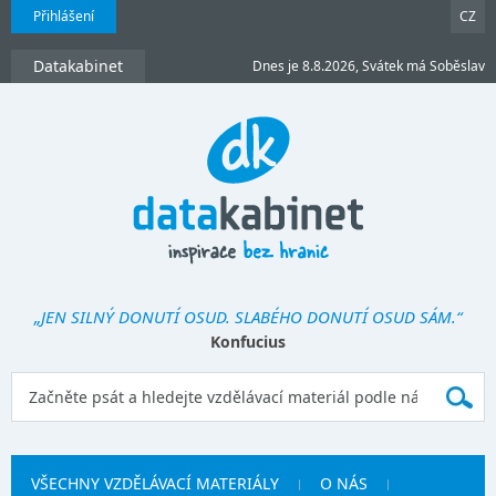
Přihlášení
CZ
Datakabinet
Dnes je 8.8.2026, Svátek má Soběslav
„JEN SILNÝ DONUTÍ OSUD. SLABÉHO DONUTÍ OSUD SÁM.“
Konfucius
VŠECHNY VZDĚLÁVACÍ MATERIÁLY
O NÁS