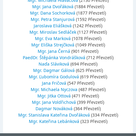
Mgr. Michaela Hlaváčová
(2130 Převzetí)
Mgr. Jana Dvořáková
(1884 Převzetí)
Mgr. Dana Sochorková
(1877 Převzetí)
Mgr. Petra Stanjurová
(1592 Převzetí)
Jaroslava Eliášková
(1242 Převzetí)
Mgr. Miroslav Sedláček
(1127 Převzetí)
Mgr. Eva Marková
(1078 Převzetí)
Mgr Eliška Strejčková
(1049 Převzetí)
Mgr. Jana Černá
(901 Převzetí)
PaedDr. Štěpánka Vondrášková
(712 Převzetí)
Naďa Sláviková
(694 Převzetí)
Mgr. Dagmar Gálová
(625 Převzetí)
Mgr. Ľubomíra Godulová
(619 Převzetí)
Jana Fričová
(547 Převzetí)
Mgr. Michaela Nyczova
(487 Převzetí)
Mgr. Jitka Ottová
(471 Převzetí)
Mgr. Jana Voldřichová
(399 Převzetí)
Dagmar Nováková
(364 Převzetí)
Mgr. Stanislava Kateřina Dvořáková
(334 Převzetí)
Mgr. Kateřina Lebánková
(323 Převzetí)