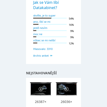
Jak se Vám líbí
Datakabinet?
skvěle, je to super
54%
ano, líbí se mi
16%
jestě nevím
9%
moc ne
9%
vůbec se mi nelíbí
12%
Hlasovalo: 3310
Archiv anket
NEJSTAHOVANĚJŠÍ
26387×
26036×