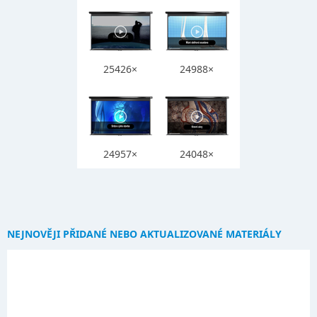
25426×
24988×
24957×
24048×
NEJNOVĚJI PŘIDANÉ NEBO AKTUALIZOVANÉ MATERIÁLY