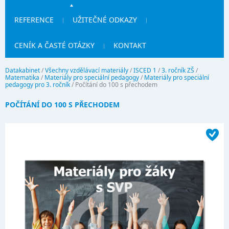
REFERENCE
UŽITEČNÉ ODKAZY
CENÍK A ČASTÉ OTÁZKY
KONTAKT
Datakabinet
/
Všechny vzdělávací materiály
/
ISCED 1
/
3. ročník ZŠ
/
Matematika
/
Materiály pro speciální pedagogy
/
Materiály pro speciální
pedagogy pro 3. ročník
/
Počítání do 100 s přechodem
POČÍTÁNÍ DO 100 S PŘECHODEM