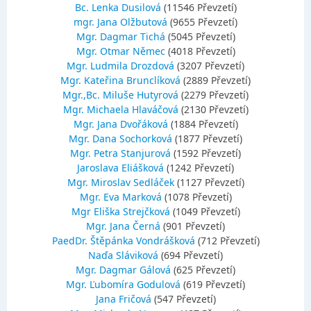
Bc. Lenka Dusilová
(11546 Převzetí)
mgr. Jana Olžbutová
(9655 Převzetí)
Mgr. Dagmar Tichá
(5045 Převzetí)
Mgr. Otmar Němec
(4018 Převzetí)
Mgr. Ludmila Drozdová
(3207 Převzetí)
Mgr. Kateřina Brunclíková
(2889 Převzetí)
Mgr.,Bc. Miluše Hutyrová
(2279 Převzetí)
Mgr. Michaela Hlaváčová
(2130 Převzetí)
Mgr. Jana Dvořáková
(1884 Převzetí)
Mgr. Dana Sochorková
(1877 Převzetí)
Mgr. Petra Stanjurová
(1592 Převzetí)
Jaroslava Eliášková
(1242 Převzetí)
Mgr. Miroslav Sedláček
(1127 Převzetí)
Mgr. Eva Marková
(1078 Převzetí)
Mgr Eliška Strejčková
(1049 Převzetí)
Mgr. Jana Černá
(901 Převzetí)
PaedDr. Štěpánka Vondrášková
(712 Převzetí)
Naďa Sláviková
(694 Převzetí)
Mgr. Dagmar Gálová
(625 Převzetí)
Mgr. Ľubomíra Godulová
(619 Převzetí)
Jana Fričová
(547 Převzetí)