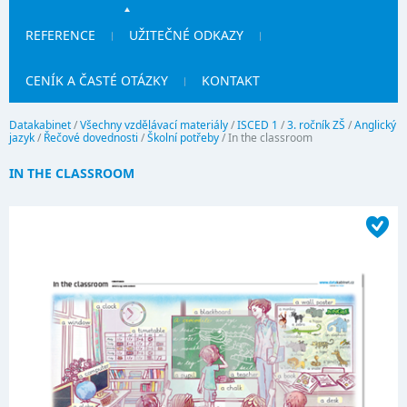
REFERENCE
UŽITEČNÉ ODKAZY
CENÍK A ČASTÉ OTÁZKY
KONTAKT
Datakabinet
/
Všechny vzdělávací materiály
/
ISCED 1
/
3. ročník ZŠ
/
Anglický
jazyk
/
Řečové dovednosti
/
Školní potřeby
/
In the classroom
IN THE CLASSROOM