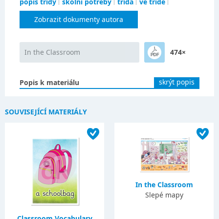
popis třídy
školní potřeby
třída
ve třídě
Zobrazit dokumenty autora
In the Classroom
474×
skrýt popis
Popis k materiálu
SOUVISEJÍCÍ MATERIÁLY
In the Classroom
Slepé mapy
Classroom Vocabulary