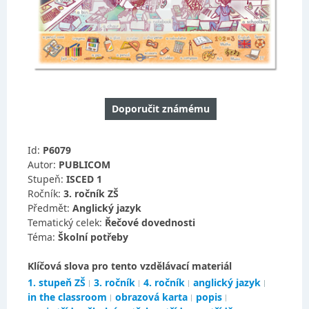
Doporučit známému
Id:
P6079
Autor:
PUBLICOM
Stupeň:
ISCED 1
Ročník:
3. ročník ZŠ
Předmět:
Anglický jazyk
Tematický celek:
Řečové dovednosti
Téma:
Školní potřeby
Klíčová slova pro tento vzdělávací materiál
1. stupeň ZŠ
3. ročník
4. ročník
anglický jazyk
in the classroom
obrazová karta
popis