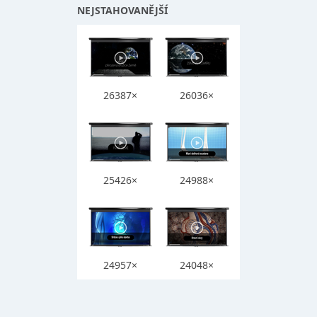
NEJSTAHOVANĚJŠÍ
26387×
26036×
25426×
24988×
24957×
24048×