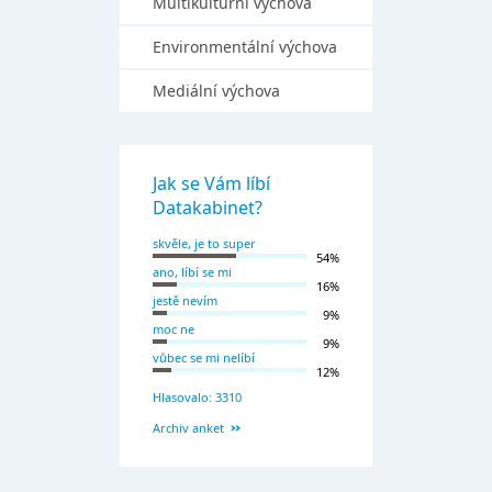
Multikulturní výchova
Environmentální výchova
Mediální výchova
Jak se Vám líbí
Datakabinet?
skvěle, je to super
54%
ano, líbí se mi
16%
jestě nevím
9%
moc ne
9%
vůbec se mi nelíbí
12%
Hlasovalo: 3310
Archiv anket