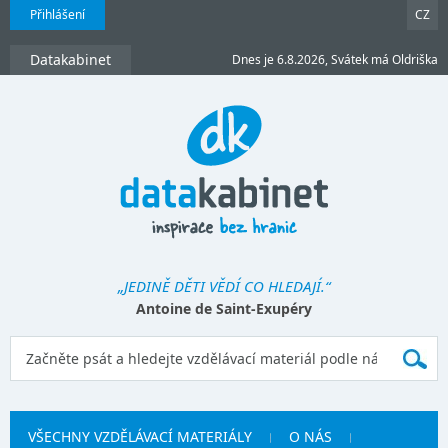
Přihlášení
CZ
Datakabinet
Dnes je 6.8.2026, Svátek má Oldriška
„JEDINĚ DĚTI VĚDÍ CO HLEDAJÍ.“
Antoine de Saint-Exupéry
VŠECHNY VZDĚLÁVACÍ MATERIÁLY
O NÁS