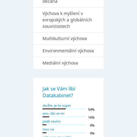
občana
Výchova k myšlení v
evropských a globálních
souvislostech
Multikulturní výchova
Environmentální výchova
Mediální výchova
Jak se Vám líbí
Datakabinet?
skvěle, je to super
54%
ano, líbí se mi
16%
jestě nevím
9%
moc ne
9%