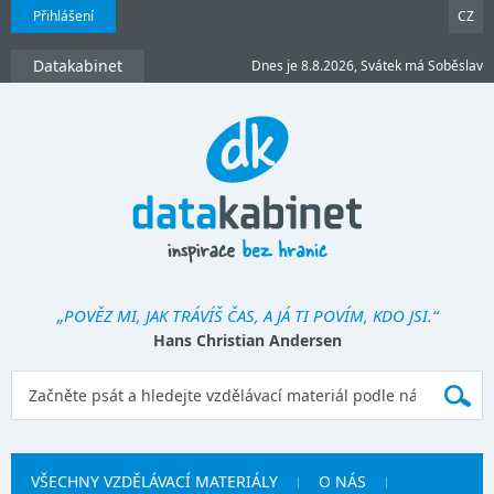
Přihlášení
CZ
Datakabinet
Dnes je 8.8.2026, Svátek má Soběslav
„POVĚZ MI, JAK TRÁVÍŠ ČAS, A JÁ TI POVÍM, KDO JSI.“
Hans Christian Andersen
VŠECHNY VZDĚLÁVACÍ MATERIÁLY
O NÁS