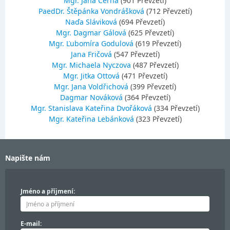
Mgr. Jana Černá
(901 Převzetí)
PaedDr. Štěpánka Vondrášková
(712 Převzetí)
Naďa Sláviková
(694 Převzetí)
Mgr. Dagmar Gálová
(625 Převzetí)
Mgr. Ľubomíra Godulová
(619 Převzetí)
Jana Fričová
(547 Převzetí)
Mgr. Michaela Nyczova
(487 Převzetí)
Mgr. Jitka Ottová
(471 Převzetí)
Mgr. Jana Voldřichová
(399 Převzetí)
Dagmar Nováková
(364 Převzetí)
Mgr. Stanislava Kateřina Dvořáková
(334 Převzetí)
Mgr. Kateřina Lebánková
(323 Převzetí)
Napište nám
Jméno a příjmení:
E-mail: