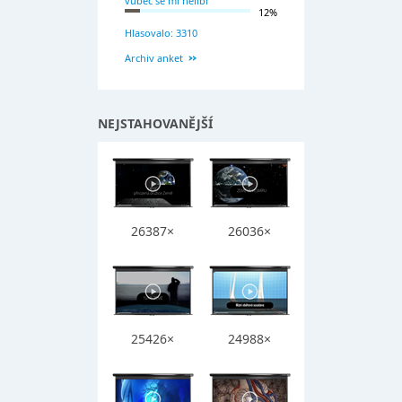
vůbec se mi nelíbí
12%
Hlasovalo: 3310
Archiv anket
NEJSTAHOVANĚJŠÍ
26387×
26036×
25426×
24988×