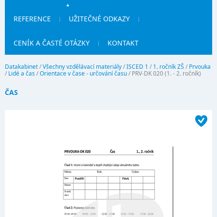
REFERENCE
UŽITEČNÉ ODKAZY
CENÍK A ČASTÉ OTÁZKY
KONTAKT
Datakabinet
/
Všechny vzdělávací materiály
/
ISCED 1
/
1. ročník ZŠ
/
Prvouka
/
Lidé a čas
/
Orientace v čase - určování času
/
PRV-DK 020 (1. - 2. ročník)
ČAS