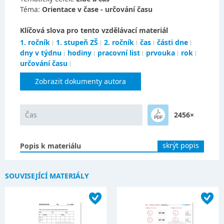
Téma:
Orientace v čase - určování času
Klíčová slova pro tento vzdělávací materiál
1. ročník
1. stupeň ZŠ
2. ročník
čas
části dne
dny v týdnu
hodiny
pracovní list
prvouka
rok
určování času
Zobrazit dokumenty autora
Čas
2456×
skrýt popis
Popis k materiálu
SOUVISEJÍCÍ MATERIÁLY