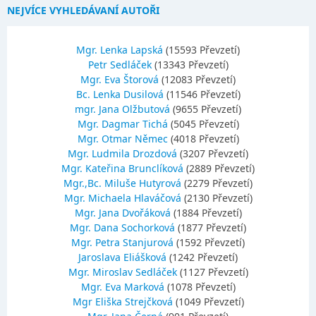
NEJVÍCE VYHLEDÁVANÍ AUTOŘI
Mgr. Lenka Lapská
(15593 Převzetí)
Petr Sedláček
(13343 Převzetí)
Mgr. Eva Štorová
(12083 Převzetí)
Bc. Lenka Dusilová
(11546 Převzetí)
mgr. Jana Olžbutová
(9655 Převzetí)
Mgr. Dagmar Tichá
(5045 Převzetí)
Mgr. Otmar Němec
(4018 Převzetí)
Mgr. Ludmila Drozdová
(3207 Převzetí)
Mgr. Kateřina Brunclíková
(2889 Převzetí)
Mgr.,Bc. Miluše Hutyrová
(2279 Převzetí)
Mgr. Michaela Hlaváčová
(2130 Převzetí)
Mgr. Jana Dvořáková
(1884 Převzetí)
Mgr. Dana Sochorková
(1877 Převzetí)
Mgr. Petra Stanjurová
(1592 Převzetí)
Jaroslava Eliášková
(1242 Převzetí)
Mgr. Miroslav Sedláček
(1127 Převzetí)
Mgr. Eva Marková
(1078 Převzetí)
Mgr Eliška Strejčková
(1049 Převzetí)