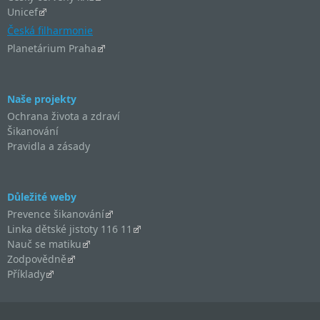
Unicef
Česká filharmonie
Planetárium Praha
Naše projekty
Ochrana života a zdraví
Šikanování
Pravidla a zásady
Důležité weby
Prevence šikanování
Linka dětské jistoty 116 11
Nauč se matiku
Zodpovědně
Příklady