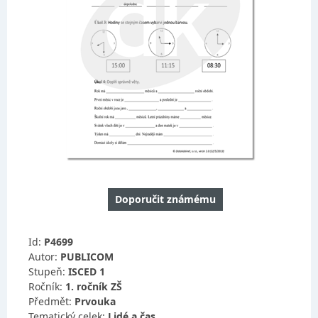
Doporučit známému
Id:
P4699
Autor:
PUBLICOM
Stupeň:
ISCED 1
Ročník:
1. ročník ZŠ
Předmět:
Prvouka
Tematický celek:
Lidé a čas