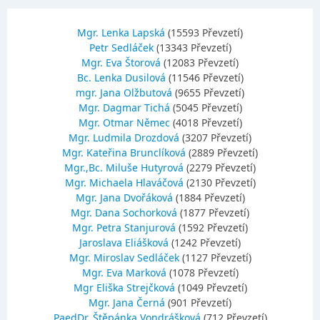
Mgr. Lenka Lapská
(15593 Převzetí)
Petr Sedláček
(13343 Převzetí)
Mgr. Eva Štorová
(12083 Převzetí)
Bc. Lenka Dusilová
(11546 Převzetí)
mgr. Jana Olžbutová
(9655 Převzetí)
Mgr. Dagmar Tichá
(5045 Převzetí)
Mgr. Otmar Němec
(4018 Převzetí)
Mgr. Ludmila Drozdová
(3207 Převzetí)
Mgr. Kateřina Brunclíková
(2889 Převzetí)
Mgr.,Bc. Miluše Hutyrová
(2279 Převzetí)
Mgr. Michaela Hlaváčová
(2130 Převzetí)
Mgr. Jana Dvořáková
(1884 Převzetí)
Mgr. Dana Sochorková
(1877 Převzetí)
Mgr. Petra Stanjurová
(1592 Převzetí)
Jaroslava Eliášková
(1242 Převzetí)
Mgr. Miroslav Sedláček
(1127 Převzetí)
Mgr. Eva Marková
(1078 Převzetí)
Mgr Eliška Strejčková
(1049 Převzetí)
Mgr. Jana Černá
(901 Převzetí)
PaedDr. Štěpánka Vondrášková
(712 Převzetí)