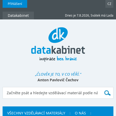
Přihlášení
CZ
Datakabinet
Dnes je 7.8.2026, Svátek má Lada
„ČLOVĚK JE TO, V CO VĚŘÍ.“
Anton Pavlovič Čechov
VŠECHNY VZDĚLÁVACÍ MATERIÁLY
O NÁS