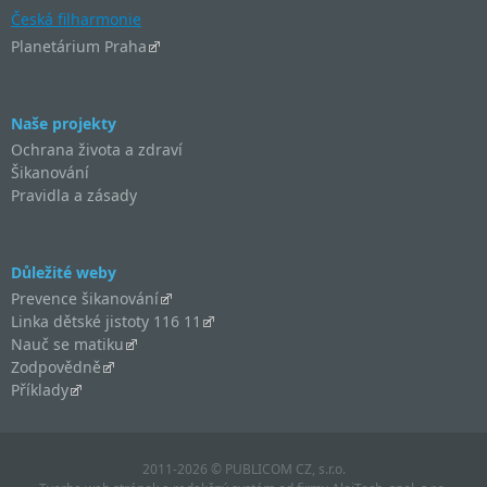
Česká filharmonie
Planetárium Praha
Naše projekty
Ochrana života a zdraví
Šikanování
Pravidla a zásady
Důležité weby
Prevence šikanování
Linka dětské jistoty 116 11
Nauč se matiku
Zodpovědně
Příklady
2011-2026 © PUBLICOM CZ, s.r.o.