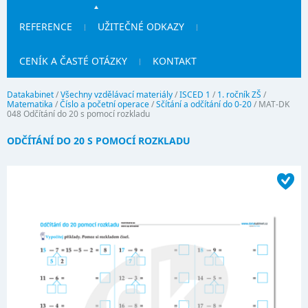
REFERENCE
UŽITEČNÉ ODKAZY
CENÍK A ČASTÉ OTÁZKY
KONTAKT
Datakabinet
/
Všechny vzdělávací materiály
/
ISCED 1
/
1. ročník ZŠ
/
Matematika
/
Číslo a početní operace
/
Sčítání a odčítání do 0-20
/
MAT-DK
048 Odčítání do 20 s pomocí rozkladu
ODČÍTÁNÍ DO 20 S POMOCÍ ROZKLADU