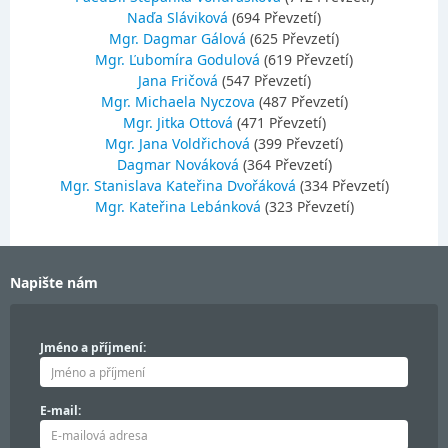
Naďa Sláviková
(694 Převzetí)
Mgr. Dagmar Gálová
(625 Převzetí)
Mgr. Ľubomíra Godulová
(619 Převzetí)
Jana Fričová
(547 Převzetí)
Mgr. Michaela Nyczova
(487 Převzetí)
Mgr. Jitka Ottová
(471 Převzetí)
Mgr. Jana Voldřichová
(399 Převzetí)
Dagmar Nováková
(364 Převzetí)
Mgr. Stanislava Kateřina Dvořáková
(334 Převzetí)
Mgr. Kateřina Lebánková
(323 Převzetí)
Napište nám
Jméno a příjmení:
E-mail: