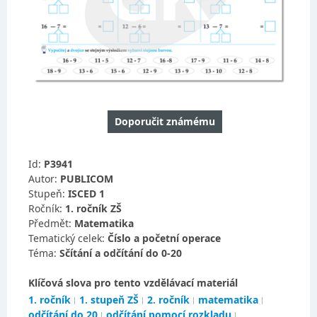
Doporučit známému
Id:
P3941
Autor:
PUBLICOM
Stupeň:
ISCED 1
Ročník:
1. ročník ZŠ
Předmět:
Matematika
Tematický celek:
Číslo a početní operace
Téma:
Sčítání a odčítání do 0-20
Klíčová slova pro tento vzdělávací materiál
1. ročník
1. stupeň ZŠ
2. ročník
matematika
odčítání do 20
odčítání pomocí rozkladu