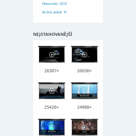
Hlasovalo: 3310
Archiv anket
NEJSTAHOVANĚJŠÍ
26387×
26036×
25426×
24988×