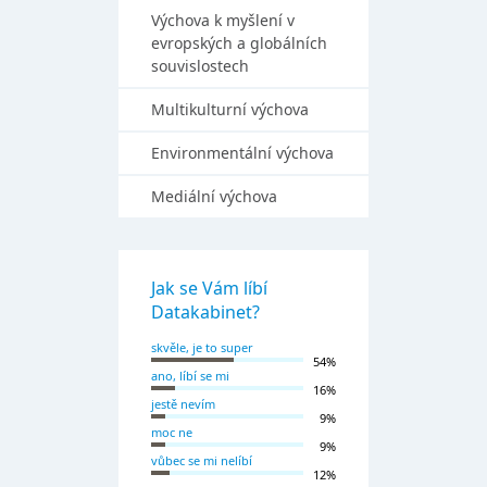
Výchova k myšlení v
evropských a globálních
souvislostech
Multikulturní výchova
Environmentální výchova
Mediální výchova
Jak se Vám líbí
Datakabinet?
skvěle, je to super
54%
ano, líbí se mi
16%
jestě nevím
9%
moc ne
9%
vůbec se mi nelíbí
12%