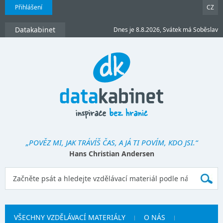
Přihlášení
CZ
Datakabinet
Dnes je 8.8.2026, Svátek má Soběslav
„POVĚZ MI, JAK TRÁVÍŠ ČAS, A JÁ TI POVÍM, KDO JSI.“
Hans Christian Andersen
VŠECHNY VZDĚLÁVACÍ MATERIÁLY
O NÁS