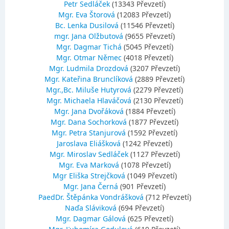
Petr Sedláček
(13343 Převzetí)
Mgr. Eva Štorová
(12083 Převzetí)
Bc. Lenka Dusilová
(11546 Převzetí)
mgr. Jana Olžbutová
(9655 Převzetí)
Mgr. Dagmar Tichá
(5045 Převzetí)
Mgr. Otmar Němec
(4018 Převzetí)
Mgr. Ludmila Drozdová
(3207 Převzetí)
Mgr. Kateřina Brunclíková
(2889 Převzetí)
Mgr.,Bc. Miluše Hutyrová
(2279 Převzetí)
Mgr. Michaela Hlaváčová
(2130 Převzetí)
Mgr. Jana Dvořáková
(1884 Převzetí)
Mgr. Dana Sochorková
(1877 Převzetí)
Mgr. Petra Stanjurová
(1592 Převzetí)
Jaroslava Eliášková
(1242 Převzetí)
Mgr. Miroslav Sedláček
(1127 Převzetí)
Mgr. Eva Marková
(1078 Převzetí)
Mgr Eliška Strejčková
(1049 Převzetí)
Mgr. Jana Černá
(901 Převzetí)
PaedDr. Štěpánka Vondrášková
(712 Převzetí)
Naďa Sláviková
(694 Převzetí)
Mgr. Dagmar Gálová
(625 Převzetí)