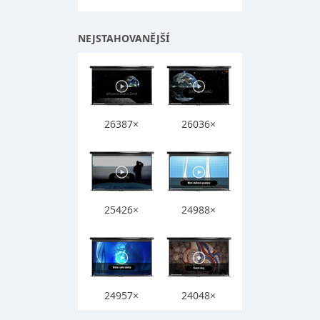
NEJSTAHOVANĚJŠÍ
26387×
26036×
25426×
24988×
24957×
24048×