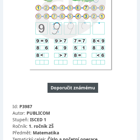
Doporučit známému
Id:
P3987
Autor:
PUBLICOM
Stupeň:
ISCED 1
Ročník:
1. ročník ZŠ
Předmět:
Matematika
Tematický celek:
Číslo a početní operace