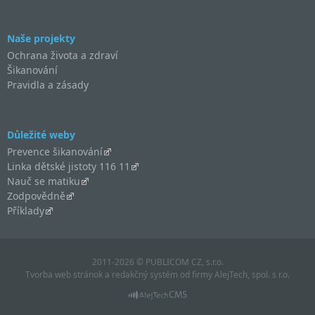
Naše projekty
Ochrana života a zdraví
Šikanování
Pravidla a zásady
Důležité weby
Prevence šikanování
Linka dětské jistoty 116 11
Nauč se matiku
Zodpovědně
Příklady
2011-2026 © PUBLICOM CZ, s.r.o.
Tvorba web stránok
a
redakčný systém
od firmy
AlejTech, spol. s r.o.