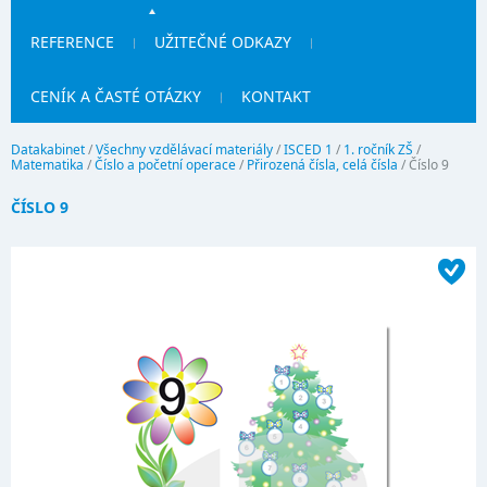
REFERENCE
UŽITEČNÉ ODKAZY
CENÍK A ČASTÉ OTÁZKY
KONTAKT
Datakabinet
/
Všechny vzdělávací materiály
/
ISCED 1
/
1. ročník ZŠ
/
Matematika
/
Číslo a početní operace
/
Přirozená čísla, celá čísla
/
Číslo 9
ČÍSLO 9