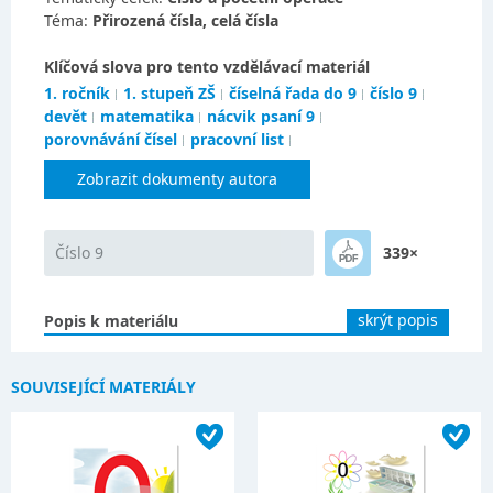
Téma:
Přirozená čísla, celá čísla
Klíčová slova pro tento vzdělávací materiál
1. ročník
1. stupeň ZŠ
číselná řada do 9
číslo 9
devět
matematika
nácvik psaní 9
porovnávání čísel
pracovní list
Zobrazit dokumenty autora
Číslo 9
339×
skrýt popis
Popis k materiálu
SOUVISEJÍCÍ MATERIÁLY