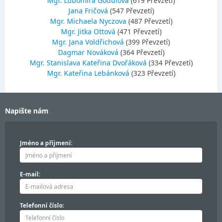
Mgr. Ľubomíra Godulová
(619 Převzetí)
Jana Fričová
(547 Převzetí)
Mgr. Michaela Nyczova
(487 Převzetí)
Mgr. Jitka Ottová
(471 Převzetí)
Mgr. Jana Voldřichová
(399 Převzetí)
Dagmar Nováková
(364 Převzetí)
Mgr. Stanislava Kateřina Dvořáková
(334 Převzetí)
Mgr. Kateřina Lebánková
(323 Převzetí)
Napište nám
Jméno a příjmení:
E-mail:
Telefonní číslo: