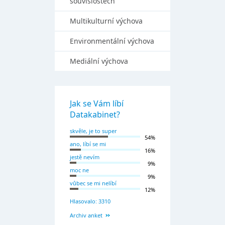
souvislostech
Multikulturní výchova
Environmentální výchova
Mediální výchova
Jak se Vám líbí
Datakabinet?
skvěle, je to super
54%
ano, líbí se mi
16%
jestě nevím
9%
moc ne
9%
vůbec se mi nelíbí
12%
Hlasovalo: 3310
Archiv anket