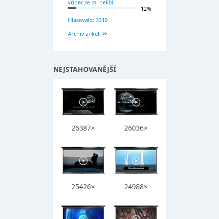
vůbec se mi nelíbí
12%
Hlasovalo: 3310
Archiv anket
NEJSTAHOVANĚJŠÍ
26387×
26036×
25426×
24988×