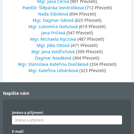
Mgr. Jana Černá
(901 Převzetí)
PaedDr. Štěpánka Vondrášková
(712 Převzetí)
Naďa Sláviková
(694 Převzetí)
Mgr. Dagmar Gálová
(625 Převzetí)
Mgr. Ľubomíra Godulová
(619 Převzetí)
Jana Fričová
(547 Převzetí)
Mgr. Michaela Nyczova
(487 Převzetí)
Mgr. Jitka Ottová
(471 Převzetí)
Mgr. Jana Voldřichová
(399 Převzetí)
Dagmar Nováková
(364 Převzetí)
Mgr. Stanislava Kateřina Dvořáková
(334 Převzetí)
Mgr. Kateřina Lebánková
(323 Převzetí)
Napište nám
Jméno a příjmení:
E-mail: