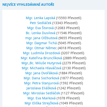
NEJVÍCE VYHLEDÁVANÍ AUTOŘI
Mgr. Lenka Lapská
(15593 Převzetí)
Petr Sedláček
(13343 Převzetí)
Mgr. Eva Štorová
(12083 Převzetí)
Bc. Lenka Dusilová
(11546 Převzetí)
mgr. Jana Olžbutová
(9655 Převzetí)
Mgr. Dagmar Tichá
(5045 Převzetí)
Mgr. Otmar Němec
(4018 Převzetí)
Mgr. Ludmila Drozdová
(3207 Převzetí)
Mgr. Kateřina Brunclíková
(2889 Převzetí)
Mgr.,Bc. Miluše Hutyrová
(2279 Převzetí)
Mgr. Michaela Hlaváčová
(2130 Převzetí)
Mgr. Jana Dvořáková
(1884 Převzetí)
Mgr. Dana Sochorková
(1877 Převzetí)
Mgr. Petra Stanjurová
(1592 Převzetí)
Jaroslava Eliášková
(1242 Převzetí)
Mgr. Miroslav Sedláček
(1127 Převzetí)
Mgr. Eva Marková
(1078 Převzetí)
Mgr Eliška Strejčková
(1049 Převzetí)