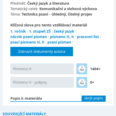
Předmět:
Český jazyk a literatura
Tematický celek:
Komunikační a slohová výchova
Téma:
Technika psaní - úhledný, čitelný projev
Klíčová slova pro tento vzdělávací materiál
1. ročník
1. stupeň ZŠ
český jazyk
nácvik psaní písmen
písmeno H, h
pracovní list
psací písmeno H, h
psaní písmen
Zobrazit dokumenty autora
Písmeno H
1404×
Písmeno H - pokyny
0×
skrýt popis
Popis k materiálu
SOUVISEJÍCÍ MATERIÁLY