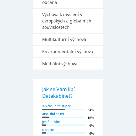
občana
Výchova k myšlení v
evropských a globálních
souvislostech
Multikulturní výchova
Environmentální výchova
Mediální výchova
Jak se Vám líbí
Datakabinet?
skvěle, je to super
54%
ano, líbí se mi
16%
jestě nevím
9%
moc ne
9%