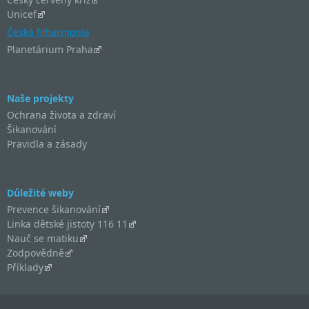
Unicef
Česká filharmonie
Planetárium Praha
Naše projekty
Ochrana života a zdraví
Šikanování
Pravidla a zásady
Důležité weby
Prevence šikanování
Linka dětské jistoty 116 11
Nauč se matiku
Zodpovědně
Příklady