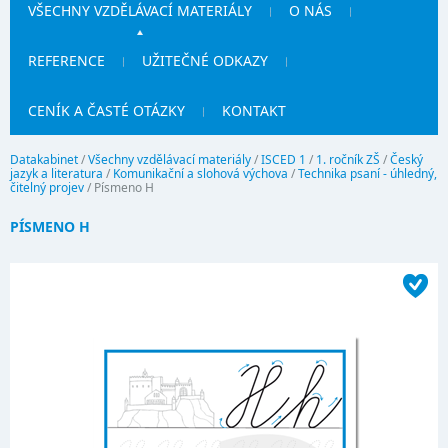
VŠECHNY VZDĚLÁVACÍ MATERIÁLY
O NÁS
REFERENCE
UŽITEČNÉ ODKAZY
CENÍK A ČASTÉ OTÁZKY
KONTAKT
Datakabinet
/
Všechny vzdělávací materiály
/
ISCED 1
/
1. ročník ZŠ
/
Český
jazyk a literatura
/
Komunikační a slohová výchova
/
Technika psaní - úhledný,
čitelný projev
/
Písmeno H
PÍSMENO H