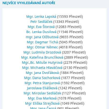
NEJVÍCE VYHLEDÁVANÍ AUTOŘI
Mgr. Lenka Lapská
(15593 Převzetí)
Petr Sedláček
(13343 Převzetí)
Mgr. Eva Štorová
(12083 Převzetí)
Bc. Lenka Dusilová
(11546 Převzetí)
mgr. Jana Olžbutová
(9655 Převzetí)
Mgr. Dagmar Tichá
(5045 Převzetí)
Mgr. Otmar Němec
(4018 Převzetí)
Mgr. Ludmila Drozdová
(3207 Převzetí)
Mgr. Kateřina Brunclíková
(2889 Převzetí)
Mgr.,Bc. Miluše Hutyrová
(2279 Převzetí)
Mgr. Michaela Hlaváčová
(2130 Převzetí)
Mgr. Jana Dvořáková
(1884 Převzetí)
Mgr. Dana Sochorková
(1877 Převzetí)
Mgr. Petra Stanjurová
(1592 Převzetí)
Jaroslava Eliášková
(1242 Převzetí)
Mgr. Miroslav Sedláček
(1127 Převzetí)
Mgr. Eva Marková
(1078 Převzetí)
Mgr Eliška Strejčková
(1049 Převzetí)
Mgr. Jana Černá
(901 Převzetí)