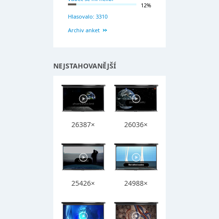
12%
Hlasovalo: 3310
Archiv anket
NEJSTAHOVANĚJŠÍ
26387×
26036×
25426×
24988×