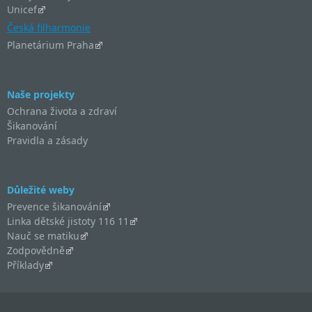
Unicef
Česká filharmonie
Planetárium Praha
Naše projekty
Ochrana života a zdraví
Šikanování
Pravidla a zásady
Důležité weby
Prevence šikanování
Linka dětské jistoty 116 11
Nauč se matiku
Zodpovědně
Příklady