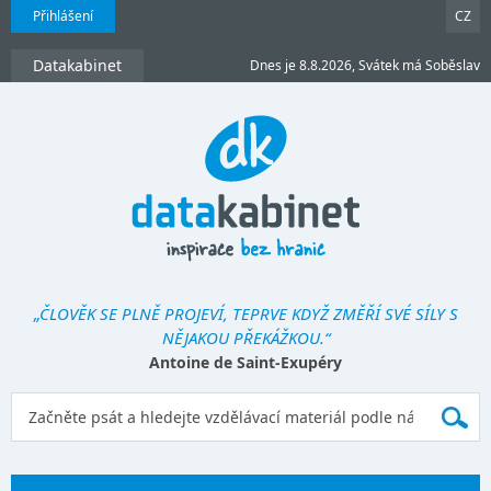
Přihlášení
CZ
Datakabinet
Dnes je 8.8.2026, Svátek má Soběslav
„ČLOVĚK SE PLNĚ PROJEVÍ, TEPRVE KDYŽ ZMĚŘÍ SVÉ SÍLY S
NĚJAKOU PŘEKÁŽKOU.“
Antoine de Saint-Exupéry