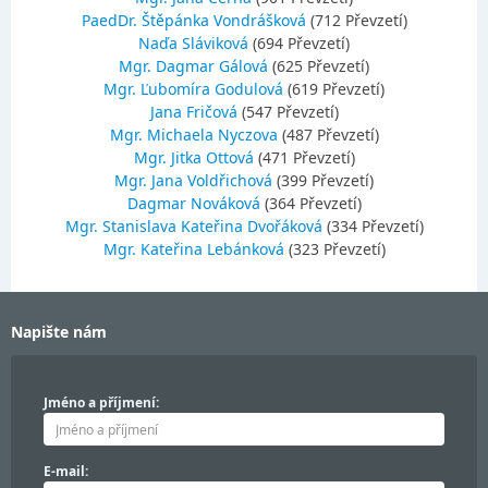
PaedDr. Štěpánka Vondrášková
(712 Převzetí)
Naďa Sláviková
(694 Převzetí)
Mgr. Dagmar Gálová
(625 Převzetí)
Mgr. Ľubomíra Godulová
(619 Převzetí)
Jana Fričová
(547 Převzetí)
Mgr. Michaela Nyczova
(487 Převzetí)
Mgr. Jitka Ottová
(471 Převzetí)
Mgr. Jana Voldřichová
(399 Převzetí)
Dagmar Nováková
(364 Převzetí)
Mgr. Stanislava Kateřina Dvořáková
(334 Převzetí)
Mgr. Kateřina Lebánková
(323 Převzetí)
Napište nám
Jméno a příjmení:
E-mail: