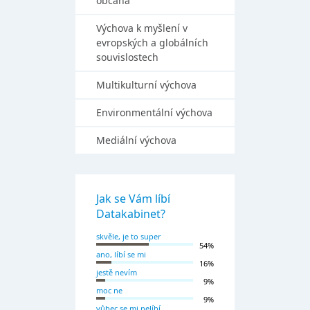
občana
Výchova k myšlení v
evropských a globálních
souvislostech
Multikulturní výchova
Environmentální výchova
Mediální výchova
Jak se Vám líbí
Datakabinet?
skvěle, je to super
54%
ano, líbí se mi
16%
jestě nevím
9%
moc ne
9%
vůbec se mi nelíbí