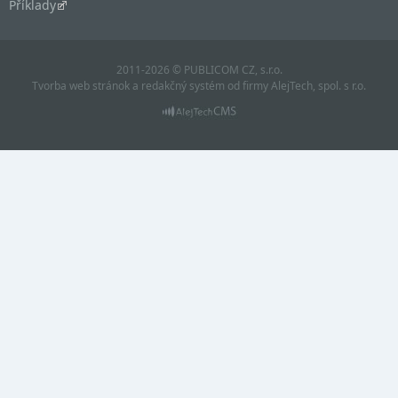
Příklady
2011-2026 © PUBLICOM CZ, s.r.o.
Tvorba web stránok
a
redakčný systém
od firmy
AlejTech, spol. s r.o.