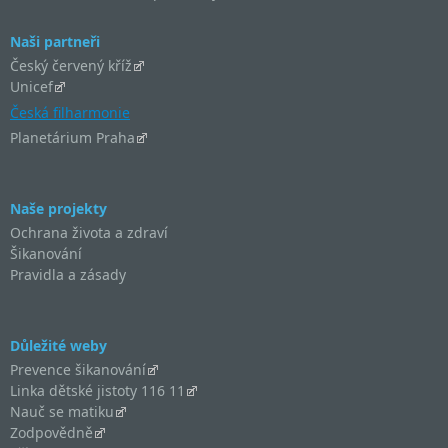
Naši partneři
Český červený kříž
Unicef
Česká filharmonie
Planetárium Praha
Naše projekty
Ochrana života a zdraví
Šikanování
Pravidla a zásady
Důležité weby
Prevence šikanování
Linka dětské jistoty 116 11
Nauč se matiku
Zodpovědně