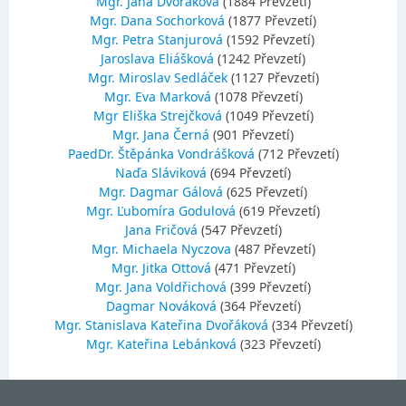
Mgr. Jana Dvořáková
(1884 Převzetí)
Mgr. Dana Sochorková
(1877 Převzetí)
Mgr. Petra Stanjurová
(1592 Převzetí)
Jaroslava Eliášková
(1242 Převzetí)
Mgr. Miroslav Sedláček
(1127 Převzetí)
Mgr. Eva Marková
(1078 Převzetí)
Mgr Eliška Strejčková
(1049 Převzetí)
Mgr. Jana Černá
(901 Převzetí)
PaedDr. Štěpánka Vondrášková
(712 Převzetí)
Naďa Sláviková
(694 Převzetí)
Mgr. Dagmar Gálová
(625 Převzetí)
Mgr. Ľubomíra Godulová
(619 Převzetí)
Jana Fričová
(547 Převzetí)
Mgr. Michaela Nyczova
(487 Převzetí)
Mgr. Jitka Ottová
(471 Převzetí)
Mgr. Jana Voldřichová
(399 Převzetí)
Dagmar Nováková
(364 Převzetí)
Mgr. Stanislava Kateřina Dvořáková
(334 Převzetí)
Mgr. Kateřina Lebánková
(323 Převzetí)