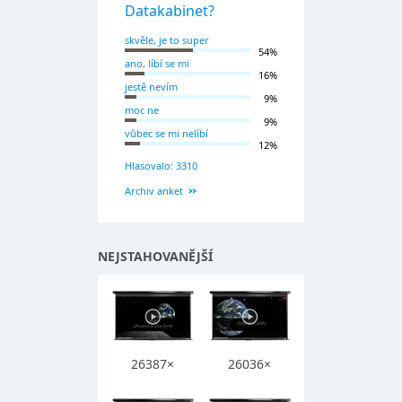
Datakabinet?
skvěle, je to super
54%
ano, líbí se mi
16%
jestě nevím
9%
moc ne
9%
vůbec se mi nelíbí
12%
Hlasovalo: 3310
Archiv anket
NEJSTAHOVANĚJŠÍ
26387×
26036×