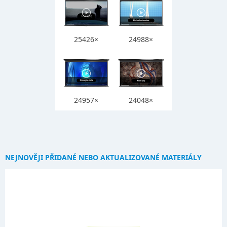
25426×
24988×
24957×
24048×
NEJNOVĚJI PŘIDANÉ NEBO AKTUALIZOVANÉ MATERIÁLY