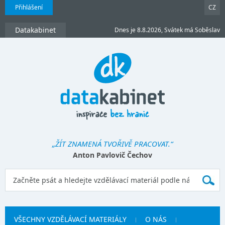
Přihlášení
CZ
Datakabinet
Dnes je 8.8.2026, Svátek má Soběslav
„ŽÍT ZNAMENÁ TVOŘIVĚ PRACOVAT.“
Anton Pavlovič Čechov
VŠECHNY VZDĚLÁVACÍ MATERIÁLY
O NÁS