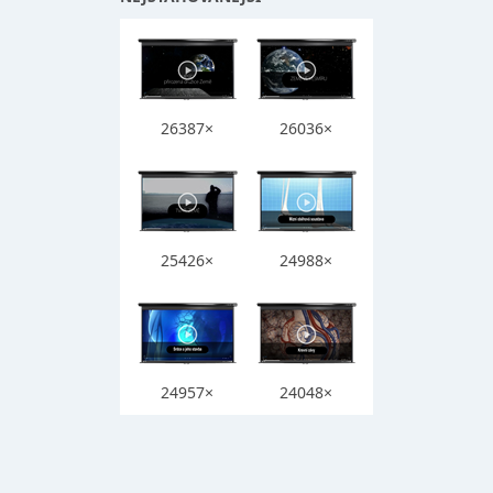
26387×
26036×
25426×
24988×
24957×
24048×