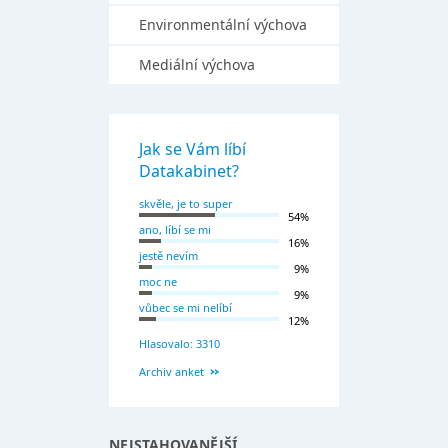
Environmentální výchova
Mediální výchova
Jak se Vám líbí
Datakabinet?
skvěle, je to super
54%
ano, líbí se mi
16%
jestě nevím
9%
moc ne
9%
vůbec se mi nelíbí
12%
Hlasovalo: 3310
Archiv anket
NEJSTAHOVANĚJŠÍ