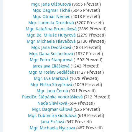
mgr. Jana Olžbutová
(9655 Převzetí)
Mgr. Dagmar Tichá
(5045 Převzetí)
Mgr. Otmar Němec
(4018 Převzetí)
Mgr. Ludmila Drozdová
(3207 Převzetí)
Mgr. Kateřina Brunclíková
(2889 Převzetí)
Mgr.,Bc. Miluše Hutyrová
(2279 Převzetí)
Mgr. Michaela Hlaváčová
(2130 Převzetí)
Mgr. Jana Dvořáková
(1884 Převzetí)
Mgr. Dana Sochorková
(1877 Převzetí)
Mgr. Petra Stanjurová
(1592 Převzetí)
Jaroslava Eliášková
(1242 Převzetí)
Mgr. Miroslav Sedláček
(1127 Převzetí)
Mgr. Eva Marková
(1078 Převzetí)
Mgr Eliška Strejčková
(1049 Převzetí)
Mgr. Jana Černá
(901 Převzetí)
PaedDr. Štěpánka Vondrášková
(712 Převzetí)
Naďa Sláviková
(694 Převzetí)
Mgr. Dagmar Gálová
(625 Převzetí)
Mgr. Ľubomíra Godulová
(619 Převzetí)
Jana Fričová
(547 Převzetí)
Mgr. Michaela Nyczova
(487 Převzetí)