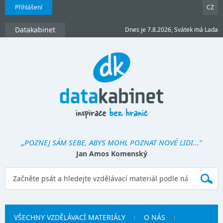
Přihlášení
CZ
Datakabinet
Dnes je 7.8.2026, Svátek má Lada
„POZNEJ SÁM SEBE, ABYS MOHL POZNAT NOVÉ LIDI...“
Jan Amos Komenský
VŠECHNY VZDĚLÁVACÍ MATERIÁLY
O NÁS