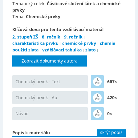
Tematický celek:
Částicové složení látek a chemické
prvky
Téma:
Chemické prvky
Klíčová slova pro tento vzdělávací materiál
2. stupeň ZŠ
8. ročník
9. ročník
charakteristika prvku
chemické prvky
chemie
použití zlata
vzdělávací tabulka
zlato
Zobrazit dokumenty autora
Chemický prvek - Text
667×
Chemický prvek - Au
420×
Návod
0×
skrýt popis
Popis k materiálu