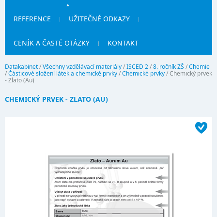
REFERENCE
UŽITEČNÉ ODKAZY
CENÍK A ČASTÉ OTÁZKY
KONTAKT
Datakabinet
/
Všechny vzdělávací materiály
/
ISCED 2
/
8. ročník ZŠ
/
Chemie
/
Částicové složení látek a chemické prvky
/
Chemické prvky
/
Chemický prvek
- Zlato (Au)
CHEMICKÝ PRVEK - ZLATO (AU)