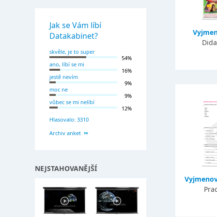
Jak se Vám líbí
Vyjmen
Datakabinet?
Dida
skvěle, je to super
54%
ano, líbí se mi
16%
jestě nevím
9%
moc ne
9%
vůbec se mi nelíbí
12%
Hlasovalo: 3310
Archiv anket
NEJSTAHOVANĚJŠÍ
Vyjmenov
Prac