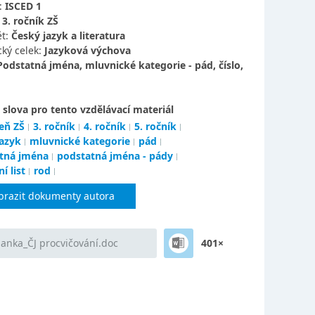
:
ISCED 1
:
3. ročník ZŠ
t:
Český jazyk a literatura
ký celek:
Jazyková výchova
Podstatná jména, mluvnické kategorie - pád, číslo,
 slova pro tento vzdělávací materiál
eň ZŠ
3. ročník
4. ročník
5. ročník
jazyk
mluvnické kategorie
pád
tná jména
podstatná jména - pády
í list
rod
brazit dokumenty autora
Hanka_ČJ procvičování.doc
401×