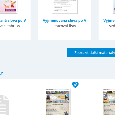
aná slova po V
Vyjmenovaná slova po V
Vyjme
vací tabulky
Pracovní listy
Vzd
Zobrazit další materiály
LY