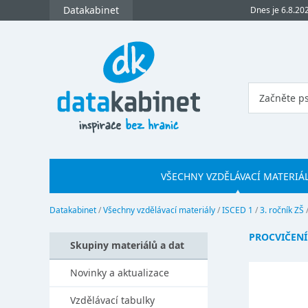
Datakabinet
Dnes je 6.8.20
VŠECHNY VZDĚLÁVACÍ MATERIÁ
Datakabinet
/
Všechny vzdělávací materiály
/
ISCED 1
/
3. ročník ZŠ
PROCVIČENÍ
Skupiny materiálů a dat
Novinky a aktualizace
Vzdělávací tabulky