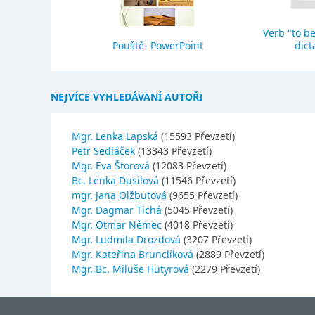
Verb "to be
eho stavba
Pouště- PowerPoint
dict
NEJVÍCE VYHLEDÁVANÍ AUTOŘI
Mgr. Lenka Lapská
(15593 Převzetí)
Petr Sedláček
(13343 Převzetí)
Mgr. Eva Štorová
(12083 Převzetí)
Bc. Lenka Dusilová
(11546 Převzetí)
mgr. Jana Olžbutová
(9655 Převzetí)
Mgr. Dagmar Tichá
(5045 Převzetí)
Mgr. Otmar Němec
(4018 Převzetí)
Mgr. Ludmila Drozdová
(3207 Převzetí)
Mgr. Kateřina Brunclíková
(2889 Převzetí)
Mgr.,Bc. Miluše Hutyrová
(2279 Převzetí)