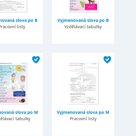
novaná slova po B
Vyjmenovaná slova po B
Pracovní listy
Vzdělávací tabulky
ovaná slova po M
Vyjmenovaná slova po M
ělávací tabulky
Pracovní listy