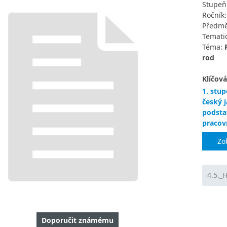
Stupeň
Ročník
Předmě
Tematic
Téma:
rod
Klíčová
1. stup
český 
podsta
pracovn
Zo
4.5._
Doporučit známému