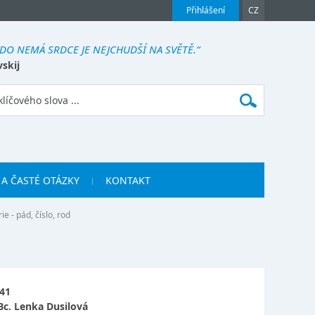
Přihlášení
CZ
KDO NEMÁ SRDCE JE NEJCHUDŠÍ NA SVĚTĚ.“
vskij
 A ČASTÉ OTÁZKY
KONTAKT
e - pád, číslo, rod
41
Bc. Lenka Dusilová