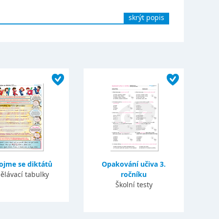
skrýt popis
ojme se diktátů
Opakování učiva 3.
ělávací tabulky
ročníku
Školní testy