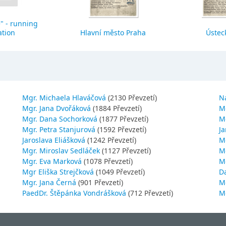
" - running
ation
Hlavní město Praha
Ústeck
Mgr. Michaela Hlaváčová
(2130 Převzetí)
N
Mgr. Jana Dvořáková
(1884 Převzetí)
M
Mgr. Dana Sochorková
(1877 Převzetí)
M
Mgr. Petra Stanjurová
(1592 Převzetí)
Ja
Jaroslava Eliášková
(1242 Převzetí)
M
Mgr. Miroslav Sedláček
(1127 Převzetí)
Mg
Mgr. Eva Marková
(1078 Převzetí)
M
Mgr Eliška Strejčková
(1049 Převzetí)
D
Mgr. Jana Černá
(901 Převzetí)
M
PaedDr. Štěpánka Vondrášková
(712 Převzetí)
M