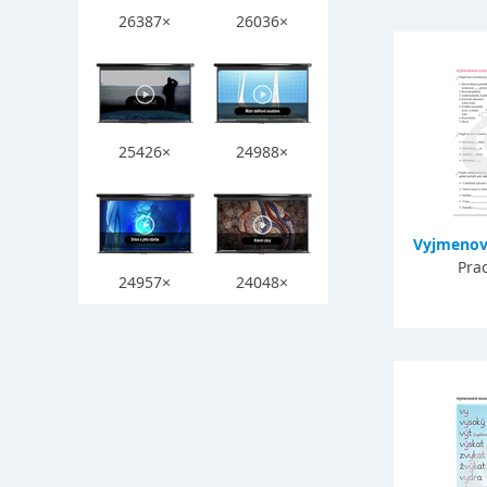
26387×
26036×
25426×
24988×
Vyjmenov
Prac
24957×
24048×