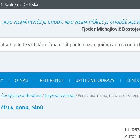
26, Svátek má Oldriška
„KDO NEMÁ PENĚZ JE CHUDÝ, KDO NEMÁ PŘÁTEL JE CHUDŠÍ, ALE 
Fjodor Michajlovič Dostoje
LY
O NÁS
REFERENCE
UŽITEČNÉ ODKAZY
CENÍK
/
Český jazyk a literatura
/
Jazyková výchova
/
Podstatná jména, mluvnické kategori
 ČÍSLA, RODU, PÁDŮ.
Id:
D33
Autor: