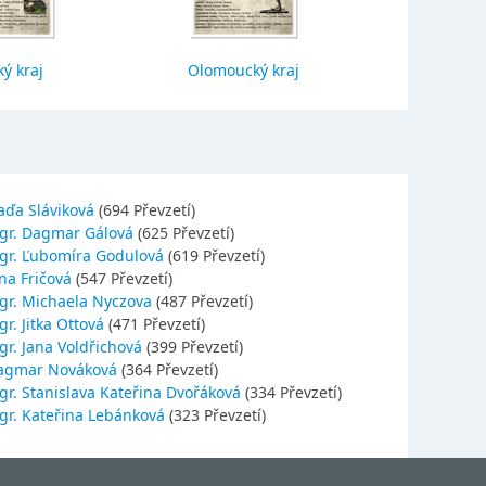
ý kraj
Olomoucký kraj
Jihočes
aďa Sláviková
(694 Převzetí)
gr. Dagmar Gálová
(625 Převzetí)
gr. Ľubomíra Godulová
(619 Převzetí)
na Fričová
(547 Převzetí)
gr. Michaela Nyczova
(487 Převzetí)
r. Jitka Ottová
(471 Převzetí)
gr. Jana Voldřichová
(399 Převzetí)
agmar Nováková
(364 Převzetí)
gr. Stanislava Kateřina Dvořáková
(334 Převzetí)
gr. Kateřina Lebánková
(323 Převzetí)