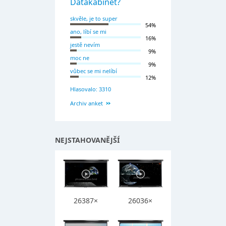
Datakabinet?
skvěle, je to super
54%
ano, líbí se mi
16%
jestě nevím
9%
moc ne
9%
vůbec se mi nelíbí
12%
Hlasovalo: 3310
Archiv anket
NEJSTAHOVANĚJŠÍ
26387×
26036×