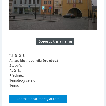
Doporučit známému
Id:
D1213
Autor:
Mgr. Ludmila Drozdová
Stupeň:
Ročník:
Předmět:
Tematický celek:
Téma:
Zobrazit dokumenty autora