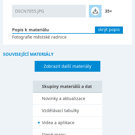
DSCN7055.JPG
35×
skrýt popis
Popis k materiálu
Fotografie městské radnice
SOUVISEJÍCÍ MATERIÁLY
Zobrazit další materiály
Skupiny materiálů a dat
Novinky a aktualizace
Vzdělávací tabulky
Videa a aplikace
Slepé mapy