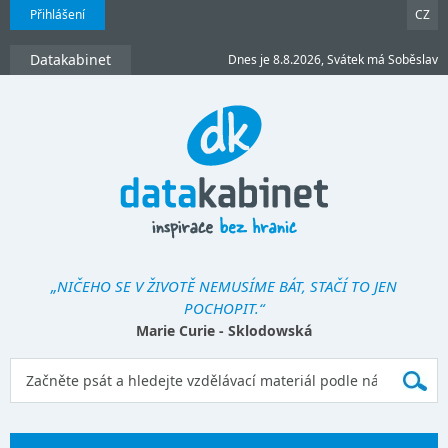
Přihlášení
CZ
Datakabinet
Dnes je 8.8.2026, Svátek má Soběslav
„NIČEHO SE V ŽIVOTĚ NEMUSÍME BÁT, STAČÍ TO JEN
POCHOPIT.“
Marie Curie - Sklodowská