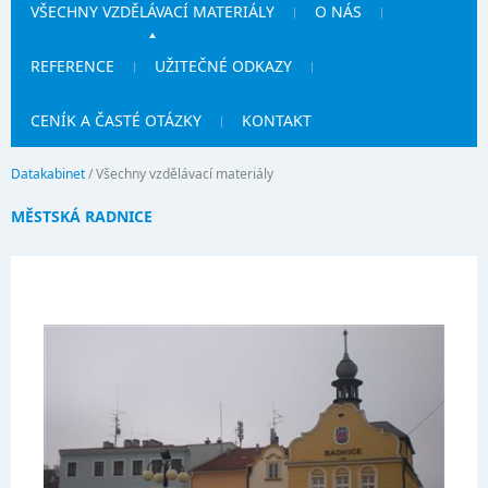
VŠECHNY VZDĚLÁVACÍ MATERIÁLY
O NÁS
REFERENCE
UŽITEČNÉ ODKAZY
CENÍK A ČASTÉ OTÁZKY
KONTAKT
Datakabinet
/
Všechny vzdělávací materiály
MĚSTSKÁ RADNICE