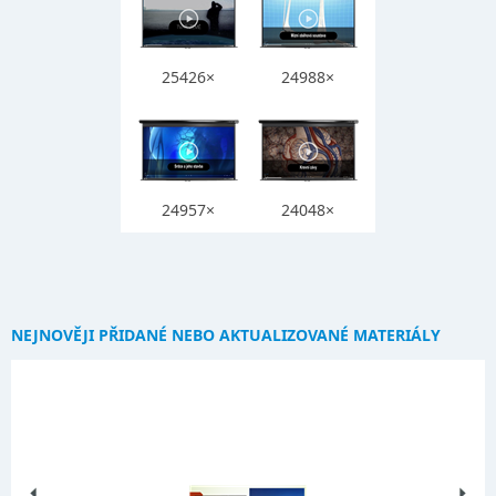
25426×
24988×
24957×
24048×
NEJNOVĚJI PŘIDANÉ NEBO AKTUALIZOVANÉ MATERIÁLY