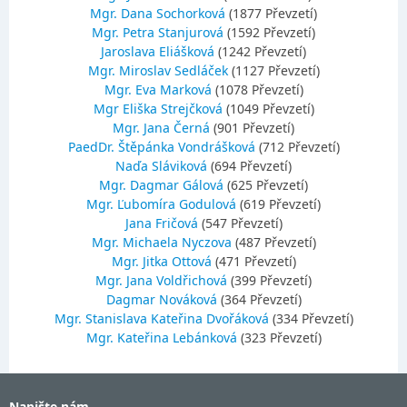
Mgr. Dana Sochorková
(1877 Převzetí)
Mgr. Petra Stanjurová
(1592 Převzetí)
Jaroslava Eliášková
(1242 Převzetí)
Mgr. Miroslav Sedláček
(1127 Převzetí)
Mgr. Eva Marková
(1078 Převzetí)
Mgr Eliška Strejčková
(1049 Převzetí)
Mgr. Jana Černá
(901 Převzetí)
PaedDr. Štěpánka Vondrášková
(712 Převzetí)
Naďa Sláviková
(694 Převzetí)
Mgr. Dagmar Gálová
(625 Převzetí)
Mgr. Ľubomíra Godulová
(619 Převzetí)
Jana Fričová
(547 Převzetí)
Mgr. Michaela Nyczova
(487 Převzetí)
Mgr. Jitka Ottová
(471 Převzetí)
Mgr. Jana Voldřichová
(399 Převzetí)
Dagmar Nováková
(364 Převzetí)
Mgr. Stanislava Kateřina Dvořáková
(334 Převzetí)
Mgr. Kateřina Lebánková
(323 Převzetí)
Napište nám