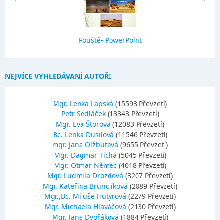
Pouště- PowerPoint
NEJVÍCE VYHLEDÁVANÍ AUTOŘI
Mgr. Lenka Lapská
(15593 Převzetí)
Petr Sedláček
(13343 Převzetí)
Mgr. Eva Štorová
(12083 Převzetí)
Bc. Lenka Dusilová
(11546 Převzetí)
mgr. Jana Olžbutová
(9655 Převzetí)
Mgr. Dagmar Tichá
(5045 Převzetí)
Mgr. Otmar Němec
(4018 Převzetí)
Mgr. Ludmila Drozdová
(3207 Převzetí)
Mgr. Kateřina Brunclíková
(2889 Převzetí)
Mgr.,Bc. Miluše Hutyrová
(2279 Převzetí)
Mgr. Michaela Hlaváčová
(2130 Převzetí)
Mgr. Jana Dvořáková
(1884 Převzetí)