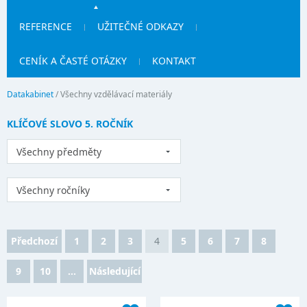
REFERENCE
UŽITEČNÉ ODKAZY
CENÍK A ČASTÉ OTÁZKY
KONTAKT
Datakabinet
/
Všechny vzdělávací materiály
KLÍČOVÉ SLOVO 5. ROČNÍK
Všechny předměty
Všechny ročníky
Předchozí
1
2
3
4
5
6
7
8
9
10
...
Následující