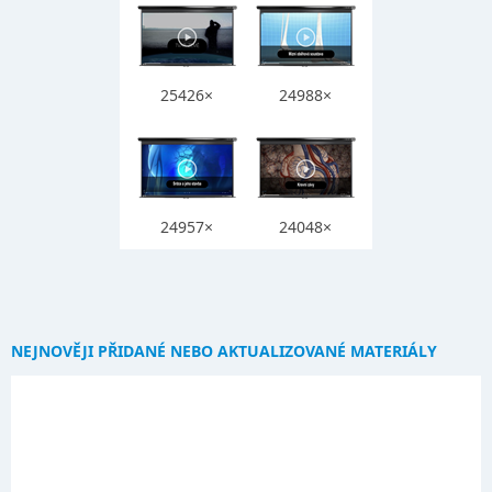
25426×
24988×
24957×
24048×
NEJNOVĚJI PŘIDANÉ NEBO AKTUALIZOVANÉ MATERIÁLY