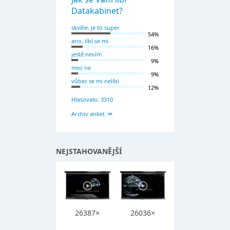
Datakabinet?
skvěle, je to super
54%
ano, líbí se mi
16%
jestě nevím
9%
moc ne
9%
vůbec se mi nelíbí
12%
Hlasovalo: 3310
Archiv anket
NEJSTAHOVANĚJŠÍ
26387×
26036×