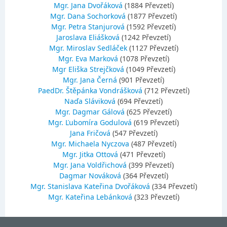
Mgr. Jana Dvořáková
(1884 Převzetí)
Mgr. Dana Sochorková
(1877 Převzetí)
Mgr. Petra Stanjurová
(1592 Převzetí)
Jaroslava Eliášková
(1242 Převzetí)
Mgr. Miroslav Sedláček
(1127 Převzetí)
Mgr. Eva Marková
(1078 Převzetí)
Mgr Eliška Strejčková
(1049 Převzetí)
Mgr. Jana Černá
(901 Převzetí)
PaedDr. Štěpánka Vondrášková
(712 Převzetí)
Naďa Sláviková
(694 Převzetí)
Mgr. Dagmar Gálová
(625 Převzetí)
Mgr. Ľubomíra Godulová
(619 Převzetí)
Jana Fričová
(547 Převzetí)
Mgr. Michaela Nyczova
(487 Převzetí)
Mgr. Jitka Ottová
(471 Převzetí)
Mgr. Jana Voldřichová
(399 Převzetí)
Dagmar Nováková
(364 Převzetí)
Mgr. Stanislava Kateřina Dvořáková
(334 Převzetí)
Mgr. Kateřina Lebánková
(323 Převzetí)