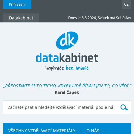
Přihlášení
CZ
Datakabinet
Dnes je 8.8.2026, Svátek má Soběslav
„PŘEDSTAVTE SI TO TICHO, KDYBY LIDÉ ŘÍKALI JEN TO, CO VĚDÍ.“
Karel Čapek
VŠECHNY VZDĚLÁVACÍ MATERIÁLY
O NÁS