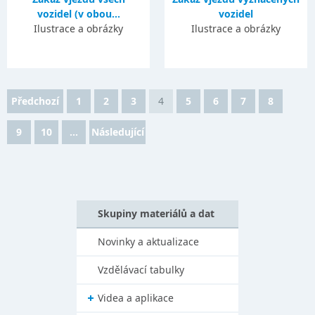
vozidel (v obou...
vozidel
Ilustrace a obrázky
Ilustrace a obrázky
Předchozí
1
2
3
4
5
6
7
8
9
10
...
Následující
Skupiny materiálů a dat
Novinky a aktualizace
Vzdělávací tabulky
Videa a aplikace