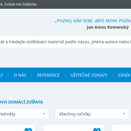
26, Svátek má Soběslav
„POZNEJ SÁM SEBE, ABYS MOHL POZNAT
Jan Amos Komenský
LY
O NÁS
REFERENCE
UŽITEČNÉ ODKAZY
CENÍK
OVO DOMÁCÍ ZVÍŘATA
ředměty
Všechny ročníky