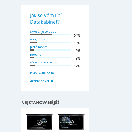
Jak se Vám líbí
Datakabinet?
skvěle, je to super
54%
ano, líbí se mi
16%
jestě nevím
9%
moc ne
9%
vůbec se mi nelíbí
12%
Hlasovalo: 3310
Archiv anket
NEJSTAHOVANĚJŠÍ