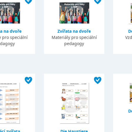
ta na dvoře
Zvířata na dvoře
D
 pro speciální
Materiály pro speciální
Vzd
dagogy
pedagogy
D
cí zvířata
Die Haustiere