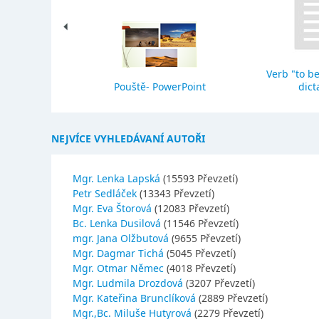
Verb "to be
eho stavba
Pouště- PowerPoint
dict
NEJVÍCE VYHLEDÁVANÍ AUTOŘI
Mgr. Lenka Lapská
(15593 Převzetí)
Petr Sedláček
(13343 Převzetí)
Mgr. Eva Štorová
(12083 Převzetí)
Bc. Lenka Dusilová
(11546 Převzetí)
mgr. Jana Olžbutová
(9655 Převzetí)
Mgr. Dagmar Tichá
(5045 Převzetí)
Mgr. Otmar Němec
(4018 Převzetí)
Mgr. Ludmila Drozdová
(3207 Převzetí)
Mgr. Kateřina Brunclíková
(2889 Převzetí)
Mgr.,Bc. Miluše Hutyrová
(2279 Převzetí)