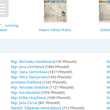
" - running
ation
Hlavní město Praha
Ústeck
Mgr. Michaela Hlaváčová
(2130 Převzetí)
N
Mgr. Jana Dvořáková
(1884 Převzetí)
M
Mgr. Dana Sochorková
(1877 Převzetí)
M
Mgr. Petra Stanjurová
(1592 Převzetí)
Ja
Jaroslava Eliášková
(1242 Převzetí)
M
Mgr. Miroslav Sedláček
(1127 Převzetí)
Mg
Mgr. Eva Marková
(1078 Převzetí)
M
Mgr Eliška Strejčková
(1049 Převzetí)
D
Mgr. Jana Černá
(901 Převzetí)
M
PaedDr. Štěpánka Vondrášková
(712 Převzetí)
M