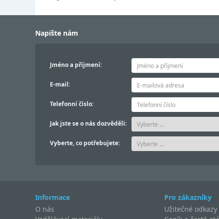
Napište nám
Jméno a příjmení:
E-mail:
Telefonní číslo:
Jak jste se o nás dozvěděli:
Vyberte, co potřebujete:
Informace
Pro zákazníky
O nás
Užitečné odkazy