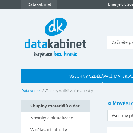
Datakabinet
Dnes je 8.8.20
VŠECHNY VZDĚLÁVACÍ MATERIÁ
Datakabinet
/
Všechny vzdělávací materiály
KLÍČOVÉ SL
Skupiny materiálů a dat
Všechny p
Novinky a aktualizace
Vzdělávací tabulky