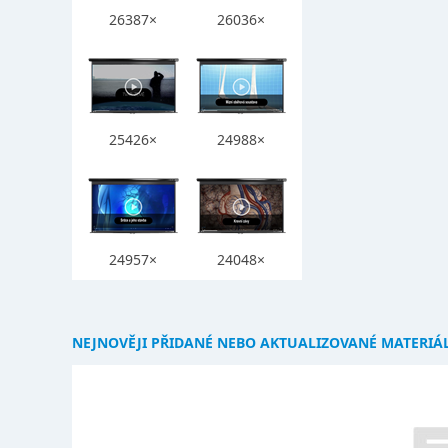
26387×
26036×
25426×
24988×
24957×
24048×
NEJNOVĚJI PŘIDANÉ NEBO AKTUALIZOVANÉ MATERIÁ