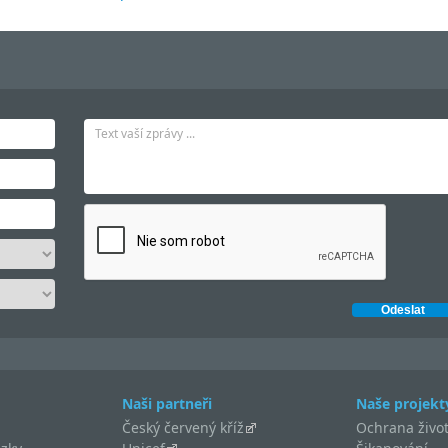
Naši partneři
Naše projekt
Český červený kříž
Ochrana život