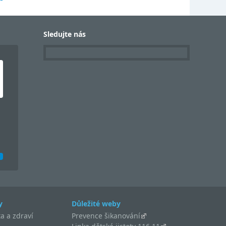
Sledujte nás
y
Důležité weby
a a zdraví
Prevence šikanování