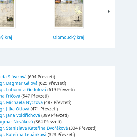
ý kraj
Olomoucký kraj
Jihočes
aďa Sláviková
(694 Převzetí)
gr. Dagmar Gálová
(625 Převzetí)
gr. Ľubomíra Godulová
(619 Převzetí)
na Fričová
(547 Převzetí)
gr. Michaela Nyczova
(487 Převzetí)
r. Jitka Ottová
(471 Převzetí)
gr. Jana Voldřichová
(399 Převzetí)
agmar Nováková
(364 Převzetí)
gr. Stanislava Kateřina Dvořáková
(334 Převzetí)
gr. Kateřina Lebánková
(323 Převzetí)