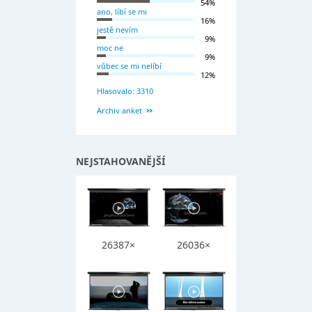
54%
ano, líbí se mi
16%
jestě nevím
9%
moc ne
9%
vůbec se mi nelíbí
12%
Hlasovalo: 3310
Archiv anket
NEJSTAHOVANĚJŠÍ
26387×
26036×