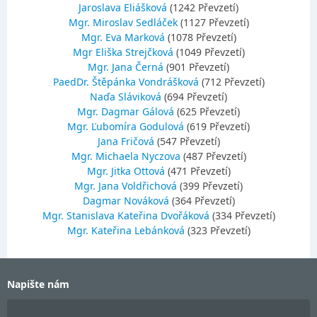
Jaroslava Eliášková
(1242 Převzetí)
Mgr. Miroslav Sedláček
(1127 Převzetí)
Mgr. Eva Marková
(1078 Převzetí)
Mgr Eliška Strejčková
(1049 Převzetí)
Mgr. Jana Černá
(901 Převzetí)
PaedDr. Štěpánka Vondrášková
(712 Převzetí)
Naďa Sláviková
(694 Převzetí)
Mgr. Dagmar Gálová
(625 Převzetí)
Mgr. Ľubomíra Godulová
(619 Převzetí)
Jana Fričová
(547 Převzetí)
Mgr. Michaela Nyczova
(487 Převzetí)
Mgr. Jitka Ottová
(471 Převzetí)
Mgr. Jana Voldřichová
(399 Převzetí)
Dagmar Nováková
(364 Převzetí)
Mgr. Stanislava Kateřina Dvořáková
(334 Převzetí)
Mgr. Kateřina Lebánková
(323 Převzetí)
Napište nám