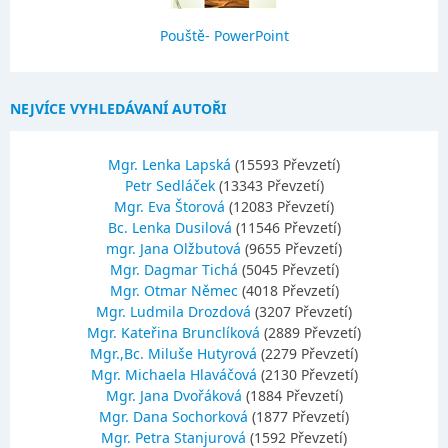
Pouště- PowerPoint
NEJVÍCE VYHLEDÁVANÍ AUTOŘI
Mgr. Lenka Lapská
(15593 Převzetí)
Petr Sedláček
(13343 Převzetí)
Mgr. Eva Štorová
(12083 Převzetí)
Bc. Lenka Dusilová
(11546 Převzetí)
mgr. Jana Olžbutová
(9655 Převzetí)
Mgr. Dagmar Tichá
(5045 Převzetí)
Mgr. Otmar Němec
(4018 Převzetí)
Mgr. Ludmila Drozdová
(3207 Převzetí)
Mgr. Kateřina Brunclíková
(2889 Převzetí)
Mgr.,Bc. Miluše Hutyrová
(2279 Převzetí)
Mgr. Michaela Hlaváčová
(2130 Převzetí)
Mgr. Jana Dvořáková
(1884 Převzetí)
Mgr. Dana Sochorková
(1877 Převzetí)
Mgr. Petra Stanjurová
(1592 Převzetí)