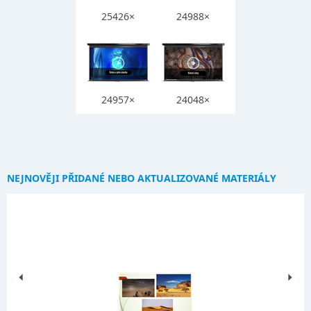
25426×
24988×
24957×
24048×
NEJNOVĚJI PŘIDANÉ NEBO AKTUALIZOVANÉ MATERIÁLY