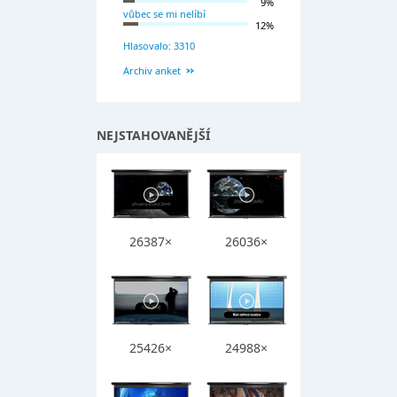
9%
vůbec se mi nelíbí
12%
Hlasovalo: 3310
Archiv anket
NEJSTAHOVANĚJŠÍ
26387×
26036×
25426×
24988×