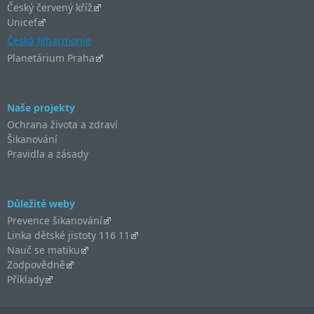
Český červený kříž
Unicef
Česká filharmonie
Planetárium Praha
Naše projekty
Ochrana života a zdraví
Šikanování
Pravidla a zásady
Důležité weby
Prevence šikanování
Linka dětské jistoty 116 11
Nauč se matiku
Zodpovědně
Příklady