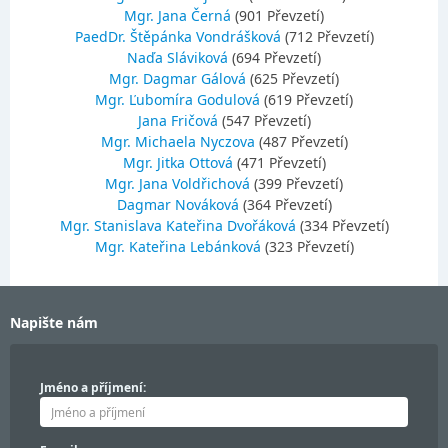
Mgr. Jana Černá
(901 Převzetí)
PaedDr. Štěpánka Vondrášková
(712 Převzetí)
Naďa Sláviková
(694 Převzetí)
Mgr. Dagmar Gálová
(625 Převzetí)
Mgr. Ľubomíra Godulová
(619 Převzetí)
Jana Fričová
(547 Převzetí)
Mgr. Michaela Nyczova
(487 Převzetí)
Mgr. Jitka Ottová
(471 Převzetí)
Mgr. Jana Voldřichová
(399 Převzetí)
Dagmar Nováková
(364 Převzetí)
Mgr. Stanislava Kateřina Dvořáková
(334 Převzetí)
Mgr. Kateřina Lebánková
(323 Převzetí)
Napište nám
Jméno a příjmení: