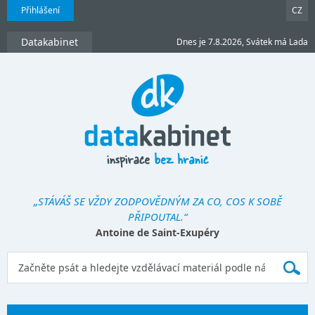
Přihlášení
CZ
Datakabinet
Dnes je 7.8.2026, Svátek má Lada
„STÁVÁŠ SE VŽDY ZODPOVĚDNÝM ZA CO, COS K SOBĚ
PŘIPOUTAL.“
Antoine de Saint-Exupéry