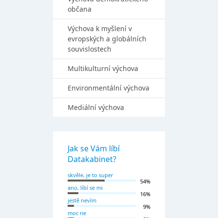
občana
Výchova k myšlení v
evropských a globálních
souvislostech
Multikulturní výchova
Environmentální výchova
Mediální výchova
Jak se Vám líbí
Datakabinet?
skvěle, je to super
54%
ano, líbí se mi
16%
jestě nevím
9%
moc ne