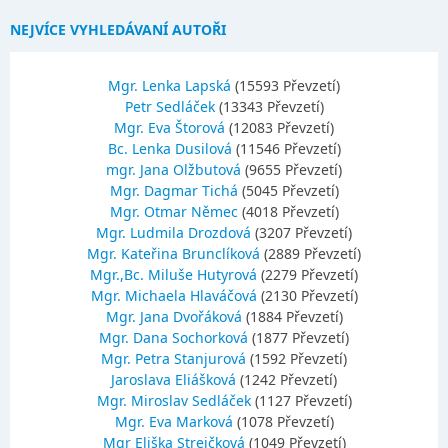
NEJVÍCE VYHLEDÁVANÍ AUTOŘI
Mgr. Lenka Lapská
(15593 Převzetí)
Petr Sedláček
(13343 Převzetí)
Mgr. Eva Štorová
(12083 Převzetí)
Bc. Lenka Dusilová
(11546 Převzetí)
mgr. Jana Olžbutová
(9655 Převzetí)
Mgr. Dagmar Tichá
(5045 Převzetí)
Mgr. Otmar Němec
(4018 Převzetí)
Mgr. Ludmila Drozdová
(3207 Převzetí)
Mgr. Kateřina Brunclíková
(2889 Převzetí)
Mgr.,Bc. Miluše Hutyrová
(2279 Převzetí)
Mgr. Michaela Hlaváčová
(2130 Převzetí)
Mgr. Jana Dvořáková
(1884 Převzetí)
Mgr. Dana Sochorková
(1877 Převzetí)
Mgr. Petra Stanjurová
(1592 Převzetí)
Jaroslava Eliášková
(1242 Převzetí)
Mgr. Miroslav Sedláček
(1127 Převzetí)
Mgr. Eva Marková
(1078 Převzetí)
Mgr Eliška Strejčková
(1049 Převzetí)