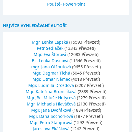
Pouště- PowerPoint
NEJVÍCE VYHLEDÁVANÍ AUTOŘI
Mgr. Lenka Lapská
(15593 Převzetí)
Petr Sedláček
(13343 Převzetí)
Mgr. Eva Štorová
(12083 Převzetí)
Bc. Lenka Dusilová
(11546 Převzetí)
mgr. Jana Olžbutová
(9655 Převzetí)
Mgr. Dagmar Tichá
(5045 Převzetí)
Mgr. Otmar Němec
(4018 Převzetí)
Mgr. Ludmila Drozdová
(3207 Převzetí)
Mgr. Kateřina Brunclíková
(2889 Převzetí)
Mgr.,Bc. Miluše Hutyrová
(2279 Převzetí)
Mgr. Michaela Hlaváčová
(2130 Převzetí)
Mgr. Jana Dvořáková
(1884 Převzetí)
Mgr. Dana Sochorková
(1877 Převzetí)
Mgr. Petra Stanjurová
(1592 Převzetí)
Jaroslava Eliášková
(1242 Převzetí)