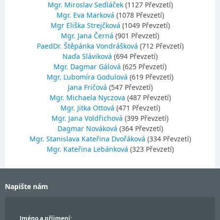
Mgr. Miroslav Sedláček
(1127 Převzetí)
Mgr. Eva Marková
(1078 Převzetí)
Mgr Eliška Strejčková
(1049 Převzetí)
Mgr. Jana Černá
(901 Převzetí)
PaedDr. Štěpánka Vondrášková
(712 Převzetí)
Naďa Sláviková
(694 Převzetí)
Mgr. Dagmar Gálová
(625 Převzetí)
Mgr. Ľubomíra Godulová
(619 Převzetí)
Jana Fričová
(547 Převzetí)
Mgr. Michaela Nyczova
(487 Převzetí)
Mgr. Jitka Ottová
(471 Převzetí)
Mgr. Jana Voldřichová
(399 Převzetí)
Dagmar Nováková
(364 Převzetí)
Mgr. Stanislava Kateřina Dvořáková
(334 Převzetí)
Mgr. Kateřina Lebánková
(323 Převzetí)
Napište nám
Jméno a příjmení: