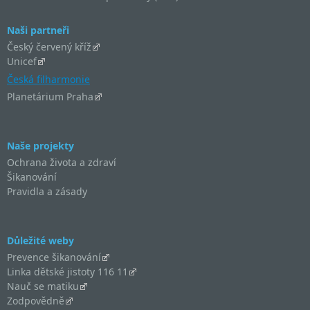
Naši partneři
Český červený kříž
Unicef
Česká filharmonie
Planetárium Praha
Naše projekty
Ochrana života a zdraví
Šikanování
Pravidla a zásady
Důležité weby
Prevence šikanování
Linka dětské jistoty 116 11
Nauč se matiku
Zodpovědně