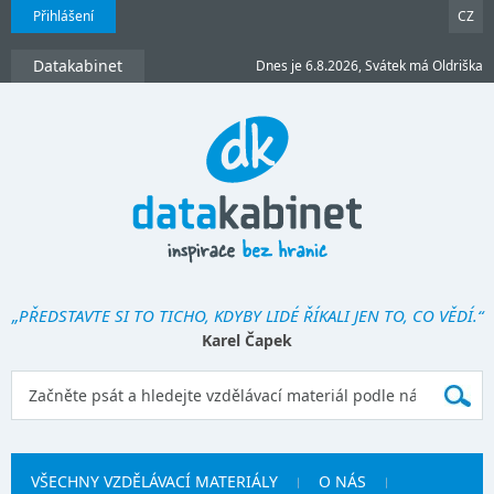
Přihlášení
CZ
Datakabinet
Dnes je 6.8.2026, Svátek má Oldriška
„PŘEDSTAVTE SI TO TICHO, KDYBY LIDÉ ŘÍKALI JEN TO, CO VĚDÍ.“
Karel Čapek
VŠECHNY VZDĚLÁVACÍ MATERIÁLY
O NÁS