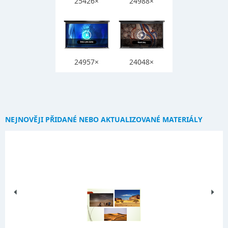
25426×
24988×
24957×
24048×
NEJNOVĚJI PŘIDANÉ NEBO AKTUALIZOVANÉ MATERIÁLY