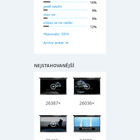
16%
jestě nevím
9%
moc ne
9%
vůbec se mi nelíbí
12%
Hlasovalo: 3310
Archiv anket
NEJSTAHOVANĚJŠÍ
26387×
26036×