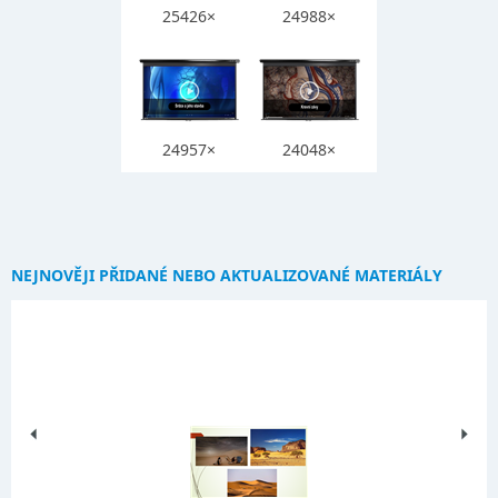
25426×
24988×
24957×
24048×
NEJNOVĚJI PŘIDANÉ NEBO AKTUALIZOVANÉ MATERIÁLY