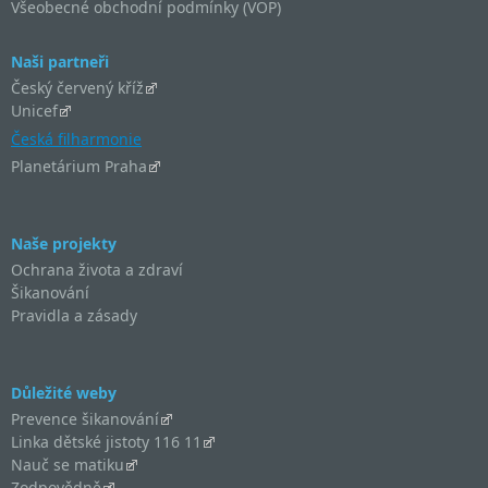
Všeobecné obchodní podmínky (VOP)
Naši partneři
Český červený kříž
Unicef
Česká filharmonie
Planetárium Praha
Naše projekty
Ochrana života a zdraví
Šikanování
Pravidla a zásady
Důležité weby
Prevence šikanování
Linka dětské jistoty 116 11
Nauč se matiku
Zodpovědně