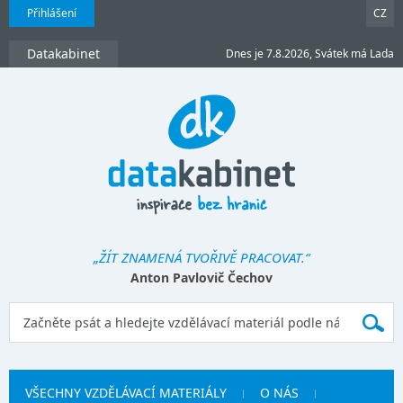
Přihlášení
CZ
Datakabinet
Dnes je 7.8.2026, Svátek má Lada
„ŽÍT ZNAMENÁ TVOŘIVĚ PRACOVAT.“
Anton Pavlovič Čechov
VŠECHNY VZDĚLÁVACÍ MATERIÁLY
O NÁS