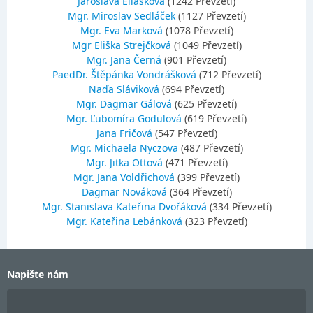
Jaroslava Eliášková
(1242 Převzetí)
Mgr. Miroslav Sedláček
(1127 Převzetí)
Mgr. Eva Marková
(1078 Převzetí)
Mgr Eliška Strejčková
(1049 Převzetí)
Mgr. Jana Černá
(901 Převzetí)
PaedDr. Štěpánka Vondrášková
(712 Převzetí)
Naďa Sláviková
(694 Převzetí)
Mgr. Dagmar Gálová
(625 Převzetí)
Mgr. Ľubomíra Godulová
(619 Převzetí)
Jana Fričová
(547 Převzetí)
Mgr. Michaela Nyczova
(487 Převzetí)
Mgr. Jitka Ottová
(471 Převzetí)
Mgr. Jana Voldřichová
(399 Převzetí)
Dagmar Nováková
(364 Převzetí)
Mgr. Stanislava Kateřina Dvořáková
(334 Převzetí)
Mgr. Kateřina Lebánková
(323 Převzetí)
Napište nám