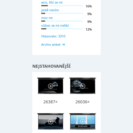
ano, líbí se mi
16%
jestě nevím
9%
moc ne
9%
vůbec se mi nelíbí
12%
Hlasovalo: 3310
Archiv anket
NEJSTAHOVANĚJŠÍ
26387×
26036×