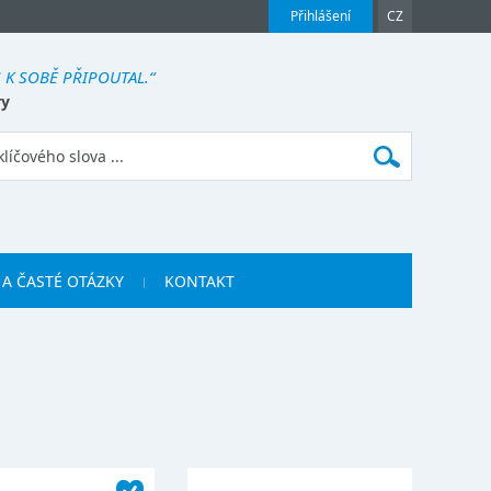
Přihlášení
CZ
 K SOBĚ PŘIPOUTAL.“
ry
 A ČASTÉ OTÁZKY
KONTAKT