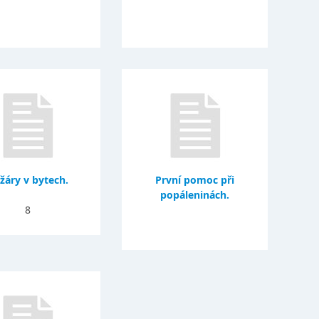
žáry v bytech.
První pomoc při
popáleninách.
8