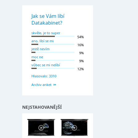
Jak se Vám líbí
Datakabinet?
skvěle, je to super
54%
ano, líbí se mi
16%
jestě nevím
9%
moc ne
9%
vůbec se mi nelíbí
12%
Hlasovalo: 3310
Archiv anket
NEJSTAHOVANĚJŠÍ