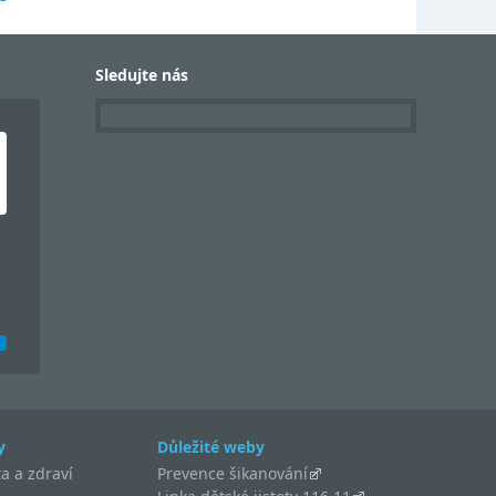
Sledujte nás
y
Důležité weby
a a zdraví
Prevence šikanování