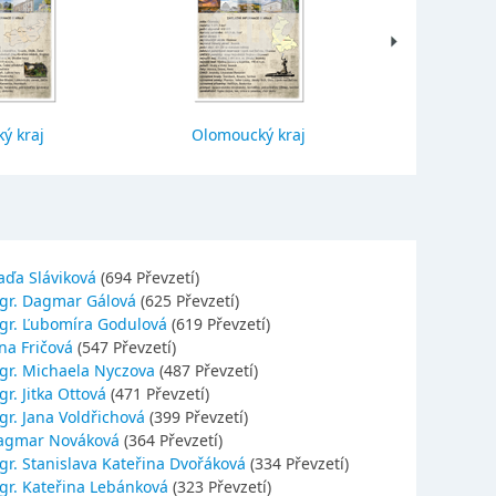
ý kraj
Olomoucký kraj
Jihočes
aďa Sláviková
(694 Převzetí)
gr. Dagmar Gálová
(625 Převzetí)
gr. Ľubomíra Godulová
(619 Převzetí)
na Fričová
(547 Převzetí)
gr. Michaela Nyczova
(487 Převzetí)
r. Jitka Ottová
(471 Převzetí)
gr. Jana Voldřichová
(399 Převzetí)
agmar Nováková
(364 Převzetí)
gr. Stanislava Kateřina Dvořáková
(334 Převzetí)
gr. Kateřina Lebánková
(323 Převzetí)