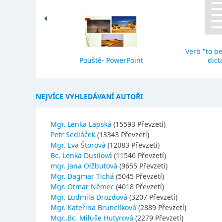
Verb "to be
eho stavba
Pouště- PowerPoint
dict
NEJVÍCE VYHLEDÁVANÍ AUTOŘI
Mgr. Lenka Lapská
(15593 Převzetí)
Petr Sedláček
(13343 Převzetí)
Mgr. Eva Štorová
(12083 Převzetí)
Bc. Lenka Dusilová
(11546 Převzetí)
mgr. Jana Olžbutová
(9655 Převzetí)
Mgr. Dagmar Tichá
(5045 Převzetí)
Mgr. Otmar Němec
(4018 Převzetí)
Mgr. Ludmila Drozdová
(3207 Převzetí)
Mgr. Kateřina Brunclíková
(2889 Převzetí)
Mgr.,Bc. Miluše Hutyrová
(2279 Převzetí)