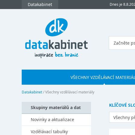
Datakabinet
Dnes je 8.8.20
VŠECHNY VZDĚLÁVACÍ MATERIÁ
Datakabinet
/
Všechny vzdělávací materiály
KLÍČOVÉ S
Skupiny materiálů a dat
Všechny p
Novinky a aktualizace
Vzdělávací tabulky