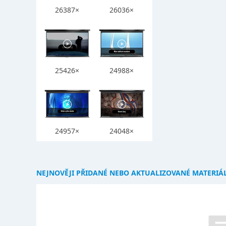
26387×
26036×
25426×
24988×
24957×
24048×
NEJNOVĚJI PŘIDANÉ NEBO AKTUALIZOVANÉ MATERIÁ