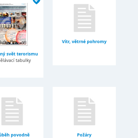
Vítr, větrné pohromy
ný svět terorismu
ělávací tabulky
ůběh povodně
Požáry