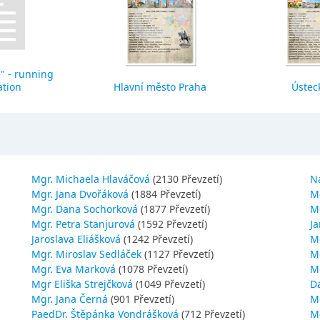
" - running
ation
Hlavní město Praha
Ústeck
Mgr. Michaela Hlaváčová
(2130 Převzetí)
N
Mgr. Jana Dvořáková
(1884 Převzetí)
M
Mgr. Dana Sochorková
(1877 Převzetí)
M
Mgr. Petra Stanjurová
(1592 Převzetí)
Ja
Jaroslava Eliášková
(1242 Převzetí)
M
Mgr. Miroslav Sedláček
(1127 Převzetí)
Mg
Mgr. Eva Marková
(1078 Převzetí)
M
Mgr Eliška Strejčková
(1049 Převzetí)
D
Mgr. Jana Černá
(901 Převzetí)
M
PaedDr. Štěpánka Vondrášková
(712 Převzetí)
M