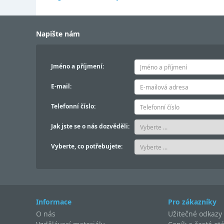
Napište nám
Jméno a příjmení:
E-mail:
Telefonní číslo:
Jak jste se o nás dozvěděli:
Vyberte, co potřebujete:
Informace
Pro zákazníky
O nás
Užitečné odkazy