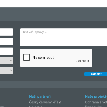
Naši partneři
Naše projekt
Český červený kříž
Ochrana život