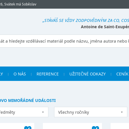
26, Svátek má Soběslav
„STÁVÁŠ SE VŽDY ZODPOVĚDNÝM ZA CO, COS
Antoine de Saint-Exupé
LY
O NÁS
REFERENCE
UŽITEČNÉ ODKAZY
CENÍK
LOVO MIMOŘÁDNÉ UDÁLOSTI
ředměty
Všechny ročníky