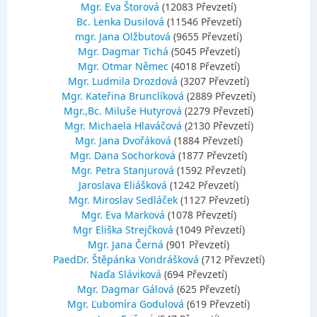
Mgr. Eva Štorová
(12083 Převzetí)
Bc. Lenka Dusilová
(11546 Převzetí)
mgr. Jana Olžbutová
(9655 Převzetí)
Mgr. Dagmar Tichá
(5045 Převzetí)
Mgr. Otmar Němec
(4018 Převzetí)
Mgr. Ludmila Drozdová
(3207 Převzetí)
Mgr. Kateřina Brunclíková
(2889 Převzetí)
Mgr.,Bc. Miluše Hutyrová
(2279 Převzetí)
Mgr. Michaela Hlaváčová
(2130 Převzetí)
Mgr. Jana Dvořáková
(1884 Převzetí)
Mgr. Dana Sochorková
(1877 Převzetí)
Mgr. Petra Stanjurová
(1592 Převzetí)
Jaroslava Eliášková
(1242 Převzetí)
Mgr. Miroslav Sedláček
(1127 Převzetí)
Mgr. Eva Marková
(1078 Převzetí)
Mgr Eliška Strejčková
(1049 Převzetí)
Mgr. Jana Černá
(901 Převzetí)
PaedDr. Štěpánka Vondrášková
(712 Převzetí)
Naďa Sláviková
(694 Převzetí)
Mgr. Dagmar Gálová
(625 Převzetí)
Mgr. Ľubomíra Godulová
(619 Převzetí)