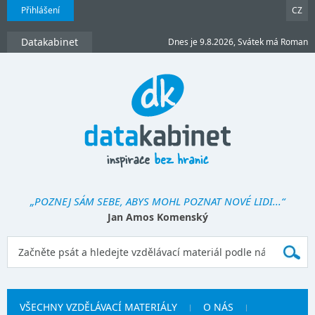
Přihlášení
CZ
Datakabinet
Dnes je 9.8.2026, Svátek má Roman
„POZNEJ SÁM SEBE, ABYS MOHL POZNAT NOVÉ LIDI...“
Jan Amos Komenský
VŠECHNY VZDĚLÁVACÍ MATERIÁLY
O NÁS