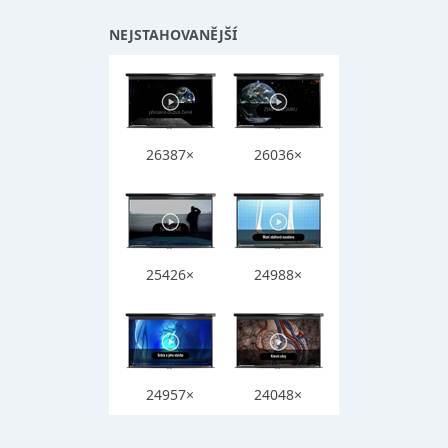
NEJSTAHOVANĚJŠÍ
26387×
26036×
25426×
24988×
24957×
24048×