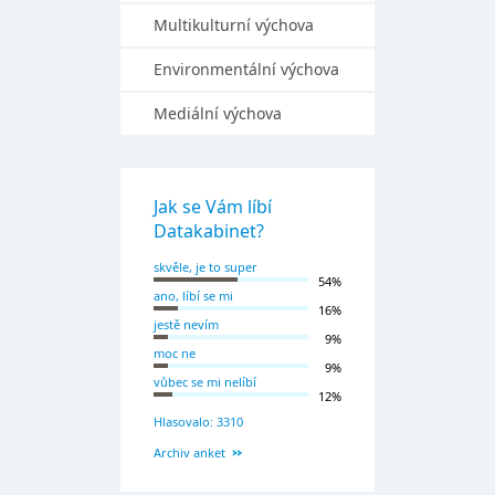
Multikulturní výchova
Environmentální výchova
Mediální výchova
Jak se Vám líbí
Datakabinet?
skvěle, je to super
54%
ano, líbí se mi
16%
jestě nevím
9%
moc ne
9%
vůbec se mi nelíbí
12%
Hlasovalo: 3310
Archiv anket