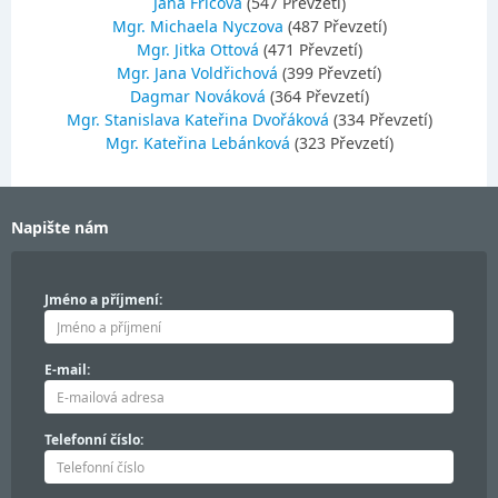
Jana Fričová
(547 Převzetí)
Mgr. Michaela Nyczova
(487 Převzetí)
Mgr. Jitka Ottová
(471 Převzetí)
Mgr. Jana Voldřichová
(399 Převzetí)
Dagmar Nováková
(364 Převzetí)
Mgr. Stanislava Kateřina Dvořáková
(334 Převzetí)
Mgr. Kateřina Lebánková
(323 Převzetí)
Napište nám
Jméno a příjmení:
E-mail:
Telefonní číslo: