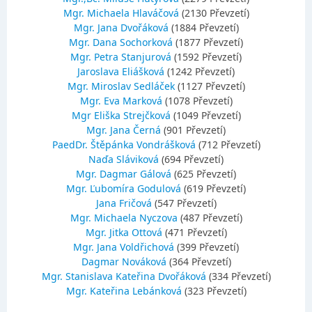
Mgr. Michaela Hlaváčová
(2130 Převzetí)
Mgr. Jana Dvořáková
(1884 Převzetí)
Mgr. Dana Sochorková
(1877 Převzetí)
Mgr. Petra Stanjurová
(1592 Převzetí)
Jaroslava Eliášková
(1242 Převzetí)
Mgr. Miroslav Sedláček
(1127 Převzetí)
Mgr. Eva Marková
(1078 Převzetí)
Mgr Eliška Strejčková
(1049 Převzetí)
Mgr. Jana Černá
(901 Převzetí)
PaedDr. Štěpánka Vondrášková
(712 Převzetí)
Naďa Sláviková
(694 Převzetí)
Mgr. Dagmar Gálová
(625 Převzetí)
Mgr. Ľubomíra Godulová
(619 Převzetí)
Jana Fričová
(547 Převzetí)
Mgr. Michaela Nyczova
(487 Převzetí)
Mgr. Jitka Ottová
(471 Převzetí)
Mgr. Jana Voldřichová
(399 Převzetí)
Dagmar Nováková
(364 Převzetí)
Mgr. Stanislava Kateřina Dvořáková
(334 Převzetí)
Mgr. Kateřina Lebánková
(323 Převzetí)