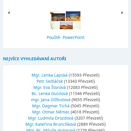
Pouště- PowerPoint
NEJVÍCE VYHLEDÁVANÍ AUTOŘI
Mgr. Lenka Lapská
(15593 Převzetí)
Petr Sedláček
(13343 Převzetí)
Mgr. Eva Štorová
(12083 Převzetí)
Bc. Lenka Dusilová
(11546 Převzetí)
mgr. Jana Olžbutová
(9655 Převzetí)
Mgr. Dagmar Tichá
(5045 Převzetí)
Mgr. Otmar Němec
(4018 Převzetí)
Mgr. Ludmila Drozdová
(3207 Převzetí)
Mgr. Kateřina Brunclíková
(2889 Převzetí)
Mgr.,Bc. Miluše Hutyrová
(2279 Převzetí)