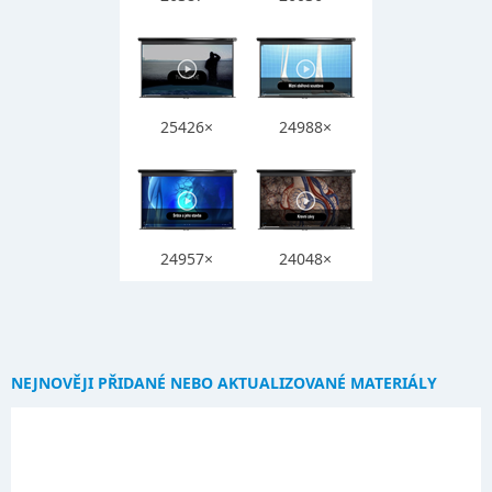
25426×
24988×
24957×
24048×
NEJNOVĚJI PŘIDANÉ NEBO AKTUALIZOVANÉ MATERIÁLY