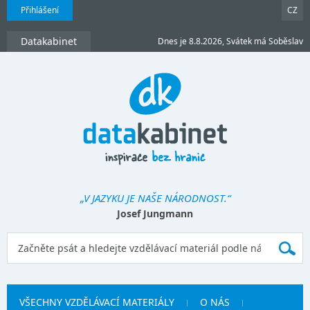
Přihlášení
CZ
Datakabinet
Dnes je 8.8.2026, Svátek má Soběslav
„V JAZYKU JE NAŠE NÁRODNOST.“
Josef Jungmann
VŠECHNY VZDĚLÁVACÍ MATERIÁLY
O NÁS