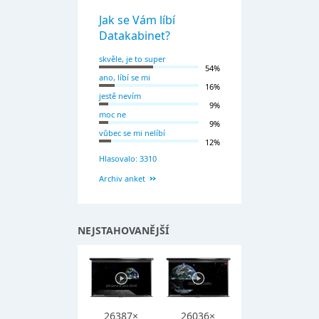
Jak se Vám líbí
Datakabinet?
skvěle, je to super
54%
ano, líbí se mi
16%
jestě nevím
9%
moc ne
9%
vůbec se mi nelíbí
12%
Hlasovalo: 3310
Archiv anket
NEJSTAHOVANĚJŠÍ
26387×
26036×