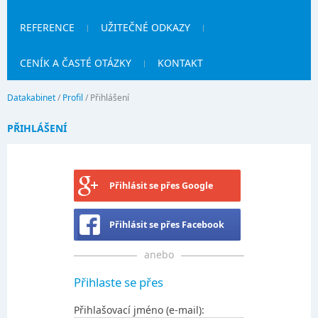
REFERENCE
UŽITEČNÉ ODKAZY
CENÍK A ČASTÉ OTÁZKY
KONTAKT
Datakabinet
/
Profil
/
Přihlášení
PŘIHLÁŠENÍ
Přihlásit se přes Google
Přihlásit se přes Facebook
anebo
Přihlaste se přes
Přihlašovací jméno (e-mail):