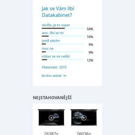
Jak se Vám líbí
Datakabinet?
skvěle, je to super
54%
ano, líbí se mi
16%
jestě nevím
9%
moc ne
9%
vůbec se mi nelíbí
12%
Hlasovalo: 3310
Archiv anket
NEJSTAHOVANĚJŠÍ
26387×
26036×