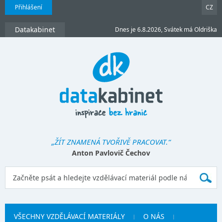
Přihlášení
CZ
Datakabinet
Dnes je 6.8.2026, Svátek má Oldriška
„ŽÍT ZNAMENÁ TVOŘIVĚ PRACOVAT.“
Anton Pavlovič Čechov
VŠECHNY VZDĚLÁVACÍ MATERIÁLY
O NÁS