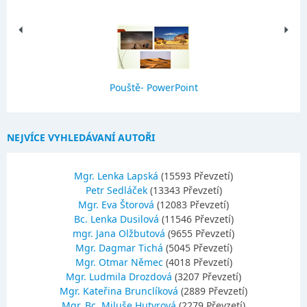
Pouště- PowerPoint
NEJVÍCE VYHLEDÁVANÍ AUTOŘI
Mgr. Lenka Lapská
(15593 Převzetí)
Petr Sedláček
(13343 Převzetí)
Mgr. Eva Štorová
(12083 Převzetí)
Bc. Lenka Dusilová
(11546 Převzetí)
mgr. Jana Olžbutová
(9655 Převzetí)
Mgr. Dagmar Tichá
(5045 Převzetí)
Mgr. Otmar Němec
(4018 Převzetí)
Mgr. Ludmila Drozdová
(3207 Převzetí)
Mgr. Kateřina Brunclíková
(2889 Převzetí)
Mgr.,Bc. Miluše Hutyrová
(2279 Převzetí)