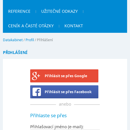
REFERENCE
UŽITEČNÉ ODKAZY
CENÍK A ČASTÉ OTÁZKY
KONTAKT
Datakabinet
/
Profil
/
Přihlášení
PŘIHLÁŠENÍ
Přihlásit se přes Google
Přihlásit se přes Facebook
anebo
Přihlaste se přes
Přihlašovací jméno (e-mail):