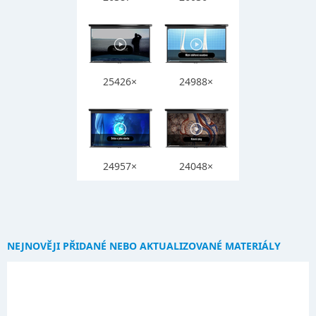
25426×
24988×
24957×
24048×
NEJNOVĚJI PŘIDANÉ NEBO AKTUALIZOVANÉ MATERIÁLY