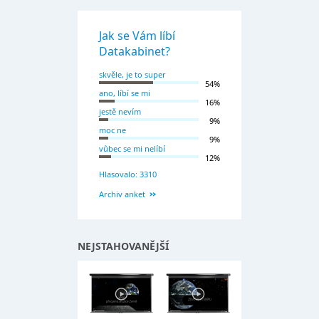
Jak se Vám líbí
Datakabinet?
skvěle, je to super
54%
ano, líbí se mi
16%
jestě nevím
9%
moc ne
9%
vůbec se mi nelíbí
12%
Hlasovalo: 3310
Archiv anket
NEJSTAHOVANĚJŠÍ