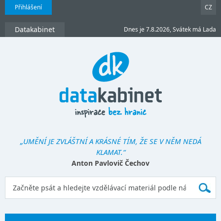
Přihlášení
CZ
Datakabinet
Dnes je 7.8.2026, Svátek má Lada
„UMĚNÍ JE ZVLÁŠTNÍ A KRÁSNÉ TÍM, ŽE SE V NĚM NEDÁ
KLAMAT.“
Anton Pavlovič Čechov