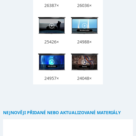
26387×
26036×
25426×
24988×
24957×
24048×
NEJNOVĚJI PŘIDANÉ NEBO AKTUALIZOVANÉ MATERIÁLY