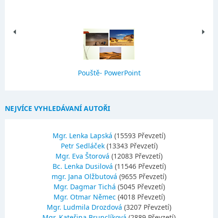
Pouště- PowerPoint
NEJVÍCE VYHLEDÁVANÍ AUTOŘI
Mgr. Lenka Lapská
(15593 Převzetí)
Petr Sedláček
(13343 Převzetí)
Mgr. Eva Štorová
(12083 Převzetí)
Bc. Lenka Dusilová
(11546 Převzetí)
mgr. Jana Olžbutová
(9655 Převzetí)
Mgr. Dagmar Tichá
(5045 Převzetí)
Mgr. Otmar Němec
(4018 Převzetí)
Mgr. Ludmila Drozdová
(3207 Převzetí)
Mgr. Kateřina Brunclíková
(2889 Převzetí)