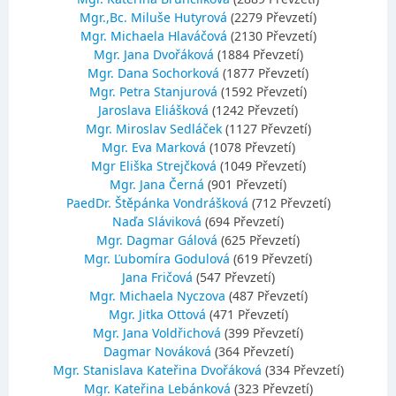
Mgr.,Bc. Miluše Hutyrová
(2279 Převzetí)
Mgr. Michaela Hlaváčová
(2130 Převzetí)
Mgr. Jana Dvořáková
(1884 Převzetí)
Mgr. Dana Sochorková
(1877 Převzetí)
Mgr. Petra Stanjurová
(1592 Převzetí)
Jaroslava Eliášková
(1242 Převzetí)
Mgr. Miroslav Sedláček
(1127 Převzetí)
Mgr. Eva Marková
(1078 Převzetí)
Mgr Eliška Strejčková
(1049 Převzetí)
Mgr. Jana Černá
(901 Převzetí)
PaedDr. Štěpánka Vondrášková
(712 Převzetí)
Naďa Sláviková
(694 Převzetí)
Mgr. Dagmar Gálová
(625 Převzetí)
Mgr. Ľubomíra Godulová
(619 Převzetí)
Jana Fričová
(547 Převzetí)
Mgr. Michaela Nyczova
(487 Převzetí)
Mgr. Jitka Ottová
(471 Převzetí)
Mgr. Jana Voldřichová
(399 Převzetí)
Dagmar Nováková
(364 Převzetí)
Mgr. Stanislava Kateřina Dvořáková
(334 Převzetí)
Mgr. Kateřina Lebánková
(323 Převzetí)