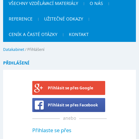
VŠECHNY VZDĚLÁVACÍ MATERIÁLY
O NÁS
REFERENCE
UŽITEČNÉ ODKAZY
CENÍK A ČASTÉ OTÁZKY
KONTAKT
Datakabinet
/
Přihlášení
PŘIHLÁŠENÍ
Přihlásit se přes Google
Přihlásit se přes Facebook
anebo
Přihlaste se přes