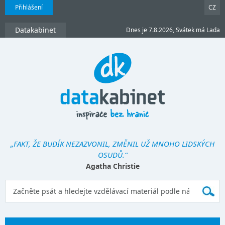
Přihlášení
CZ
Datakabinet
Dnes je 7.8.2026, Svátek má Lada
„FAKT, ŽE BUDÍK NEZAZVONIL, ZMĚNIL UŽ MNOHO LIDSKÝCH
OSUDŮ.“
Agatha Christie