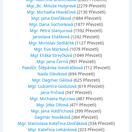
Mgr.,Bc. Miluše Hutyrová
(2279 Převzetí)
Mgr. Michaela Hlaváčová
(2130 Převzetí)
Mgr. Jana Dvořáková
(1884 Převzetí)
Mgr. Dana Sochorková
(1877 Převzetí)
Mgr. Petra Stanjurová
(1592 Převzetí)
Jaroslava Eliášková
(1242 Převzetí)
Mgr. Miroslav Sedláček
(1127 Převzetí)
Mgr. Eva Marková
(1078 Převzetí)
Mgr Eliška Strejčková
(1049 Převzetí)
Mgr. Jana Černá
(901 Převzetí)
PaedDr. Štěpánka Vondrášková
(712 Převzetí)
Naďa Sláviková
(694 Převzetí)
Mgr. Dagmar Gálová
(625 Převzetí)
Mgr. Ľubomíra Godulová
(619 Převzetí)
Jana Fričová
(547 Převzetí)
Mgr. Michaela Nyczova
(487 Převzetí)
Mgr. Jitka Ottová
(471 Převzetí)
Mgr. Jana Voldřichová
(399 Převzetí)
Dagmar Nováková
(364 Převzetí)
Mgr. Stanislava Kateřina Dvořáková
(334 Převzetí)
Mgr. Kateřina Lebánková
(323 Převzetí)