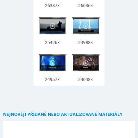
26387×
26036×
25426×
24988×
24957×
24048×
NEJNOVĚJI PŘIDANÉ NEBO AKTUALIZOVANÉ MATERIÁLY