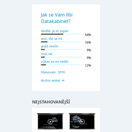
Jak se Vám líbí
Datakabinet?
skvěle, je to super
54%
ano, líbí se mi
16%
jestě nevím
9%
moc ne
9%
vůbec se mi nelíbí
12%
Hlasovalo: 3310
Archiv anket
NEJSTAHOVANĚJŠÍ