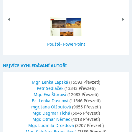
Pouště- PowerPoint
NEJVÍCE VYHLEDÁVANÍ AUTOŘI
Mgr. Lenka Lapská
(15593 Převzetí)
Petr Sedláček
(13343 Převzetí)
Mgr. Eva Štorová
(12083 Převzetí)
Bc. Lenka Dusilová
(11546 Převzetí)
mgr. Jana Olžbutová
(9655 Převzetí)
Mgr. Dagmar Tichá
(5045 Převzetí)
Mgr. Otmar Němec
(4018 Převzetí)
Mgr. Ludmila Drozdová
(3207 Převzetí)
Mgr. Kateřina Brunclíková
(2889 Převzetí)