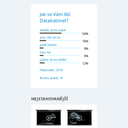
Jak se Vám líbí
Datakabinet?
skvěle, je to super
54%
ano, líbí se mi
16%
jestě nevím
9%
moc ne
9%
vůbec se mi nelíbí
12%
Hlasovalo: 3310
Archiv anket
NEJSTAHOVANĚJŠÍ