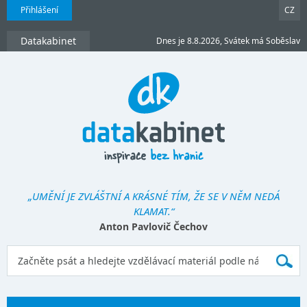
Přihlášení
CZ
Datakabinet
Dnes je 8.8.2026, Svátek má Soběslav
„UMĚNÍ JE ZVLÁŠTNÍ A KRÁSNÉ TÍM, ŽE SE V NĚM NEDÁ
KLAMAT.“
Anton Pavlovič Čechov