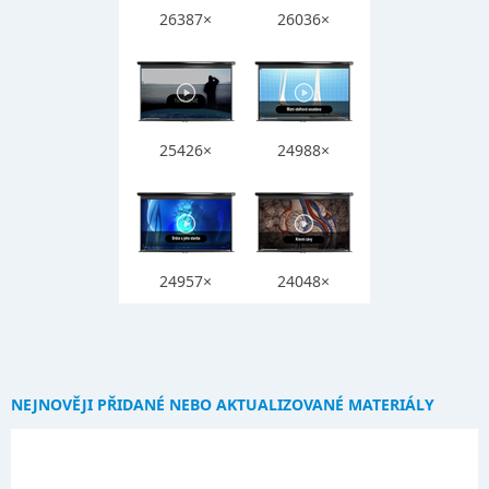
26387×
26036×
25426×
24988×
24957×
24048×
NEJNOVĚJI PŘIDANÉ NEBO AKTUALIZOVANÉ MATERIÁLY