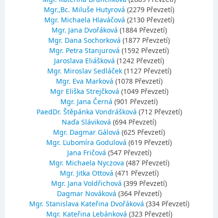
Mgr.,Bc. Miluše Hutyrová
(2279 Převzetí)
Mgr. Michaela Hlaváčová
(2130 Převzetí)
Mgr. Jana Dvořáková
(1884 Převzetí)
Mgr. Dana Sochorková
(1877 Převzetí)
Mgr. Petra Stanjurová
(1592 Převzetí)
Jaroslava Eliášková
(1242 Převzetí)
Mgr. Miroslav Sedláček
(1127 Převzetí)
Mgr. Eva Marková
(1078 Převzetí)
Mgr Eliška Strejčková
(1049 Převzetí)
Mgr. Jana Černá
(901 Převzetí)
PaedDr. Štěpánka Vondrášková
(712 Převzetí)
Naďa Sláviková
(694 Převzetí)
Mgr. Dagmar Gálová
(625 Převzetí)
Mgr. Ľubomíra Godulová
(619 Převzetí)
Jana Fričová
(547 Převzetí)
Mgr. Michaela Nyczova
(487 Převzetí)
Mgr. Jitka Ottová
(471 Převzetí)
Mgr. Jana Voldřichová
(399 Převzetí)
Dagmar Nováková
(364 Převzetí)
Mgr. Stanislava Kateřina Dvořáková
(334 Převzetí)
Mgr. Kateřina Lebánková
(323 Převzetí)