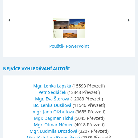
Pouště- PowerPoint
NEJVÍCE VYHLEDÁVANÍ AUTOŘI
Mgr. Lenka Lapská
(15593 Převzetí)
Petr Sedláček
(13343 Převzetí)
Mgr. Eva Štorová
(12083 Převzetí)
Bc. Lenka Dusilová
(11546 Převzetí)
mgr. Jana Olžbutová
(9655 Převzetí)
Mgr. Dagmar Tichá
(5045 Převzetí)
Mgr. Otmar Němec
(4018 Převzetí)
Mgr. Ludmila Drozdová
(3207 Převzetí)
Mgr. Kateřina Brunclíková
(2889 Převzetí)