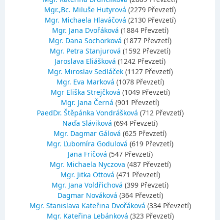
Mgr.,Bc. Miluše Hutyrová
(2279 Převzetí)
Mgr. Michaela Hlaváčová
(2130 Převzetí)
Mgr. Jana Dvořáková
(1884 Převzetí)
Mgr. Dana Sochorková
(1877 Převzetí)
Mgr. Petra Stanjurová
(1592 Převzetí)
Jaroslava Eliášková
(1242 Převzetí)
Mgr. Miroslav Sedláček
(1127 Převzetí)
Mgr. Eva Marková
(1078 Převzetí)
Mgr Eliška Strejčková
(1049 Převzetí)
Mgr. Jana Černá
(901 Převzetí)
PaedDr. Štěpánka Vondrášková
(712 Převzetí)
Naďa Sláviková
(694 Převzetí)
Mgr. Dagmar Gálová
(625 Převzetí)
Mgr. Ľubomíra Godulová
(619 Převzetí)
Jana Fričová
(547 Převzetí)
Mgr. Michaela Nyczova
(487 Převzetí)
Mgr. Jitka Ottová
(471 Převzetí)
Mgr. Jana Voldřichová
(399 Převzetí)
Dagmar Nováková
(364 Převzetí)
Mgr. Stanislava Kateřina Dvořáková
(334 Převzetí)
Mgr. Kateřina Lebánková
(323 Převzetí)