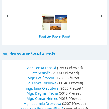
Pouště- PowerPoint
NEJVÍCE VYHLEDÁVANÍ AUTOŘI
Mgr. Lenka Lapská
(15593 Převzetí)
Petr Sedláček
(13343 Převzetí)
Mgr. Eva Štorová
(12083 Převzetí)
Bc. Lenka Dusilová
(11546 Převzetí)
mgr. Jana Olžbutová
(9655 Převzetí)
Mgr. Dagmar Tichá
(5045 Převzetí)
Mgr. Otmar Němec
(4018 Převzetí)
Mgr. Ludmila Drozdová
(3207 Převzetí)
Mgr. Kateřina Brunclíková
(2889 Převzetí)