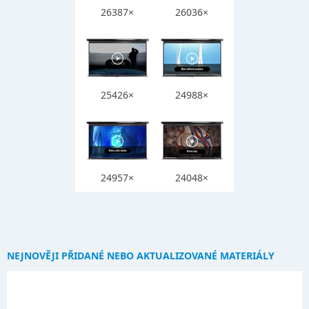
26387×
26036×
25426×
24988×
24957×
24048×
NEJNOVĚJI PŘIDANÉ NEBO AKTUALIZOVANÉ MATERIÁLY