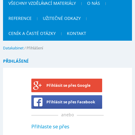
VŠECHNY VZDĚLÁVACÍ MATERIÁLY
O NÁS
REFERENCE
UŽITEČNÉ ODKAZY
CENÍK A ČASTÉ OTÁZKY
KONTAKT
Datakabinet
/
Přihlášení
PŘIHLÁŠENÍ
Přihlásit se přes Google
Přihlásit se přes Facebook
anebo
Přihlaste se přes