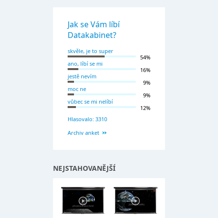
Jak se Vám líbí
Datakabinet?
skvěle, je to super
54%
ano, líbí se mi
16%
jestě nevím
9%
moc ne
9%
vůbec se mi nelíbí
12%
Hlasovalo: 3310
Archiv anket
NEJSTAHOVANĚJŠÍ