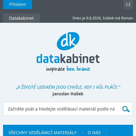
Přihlášení
CZ
Datakabinet
Dnes je 9.8.2026, Svátek má Roman
„V ŽIVOTĚ LIDSKÉM JSOU CHVÍLE, KDY I VŮL PLÁČE.“
Jaroslav Hašek
VŠECHNY VZDĚLÁVACÍ MATERIÁLY
O NÁS