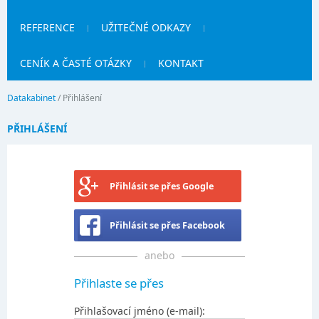
REFERENCE
UŽITEČNÉ ODKAZY
CENÍK A ČASTÉ OTÁZKY
KONTAKT
Datakabinet
/
Přihlášení
PŘIHLÁŠENÍ
Přihlásit se přes Google
Přihlásit se přes Facebook
anebo
Přihlaste se přes
Přihlašovací jméno (e-mail):