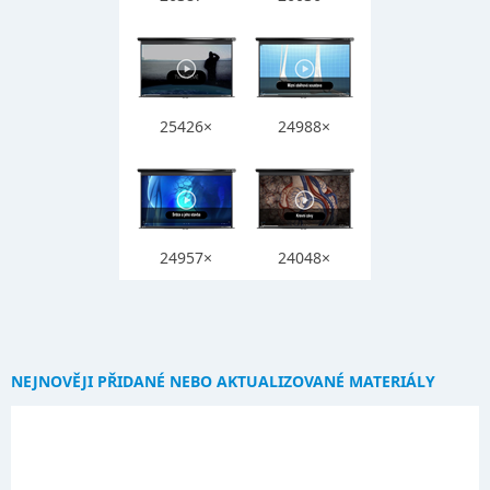
25426×
24988×
24957×
24048×
NEJNOVĚJI PŘIDANÉ NEBO AKTUALIZOVANÉ MATERIÁLY