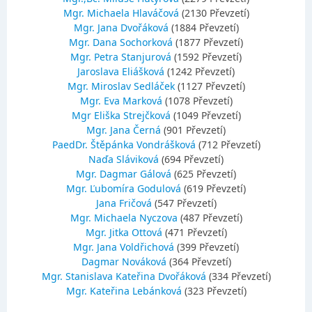
Mgr. Michaela Hlaváčová
(2130 Převzetí)
Mgr. Jana Dvořáková
(1884 Převzetí)
Mgr. Dana Sochorková
(1877 Převzetí)
Mgr. Petra Stanjurová
(1592 Převzetí)
Jaroslava Eliášková
(1242 Převzetí)
Mgr. Miroslav Sedláček
(1127 Převzetí)
Mgr. Eva Marková
(1078 Převzetí)
Mgr Eliška Strejčková
(1049 Převzetí)
Mgr. Jana Černá
(901 Převzetí)
PaedDr. Štěpánka Vondrášková
(712 Převzetí)
Naďa Sláviková
(694 Převzetí)
Mgr. Dagmar Gálová
(625 Převzetí)
Mgr. Ľubomíra Godulová
(619 Převzetí)
Jana Fričová
(547 Převzetí)
Mgr. Michaela Nyczova
(487 Převzetí)
Mgr. Jitka Ottová
(471 Převzetí)
Mgr. Jana Voldřichová
(399 Převzetí)
Dagmar Nováková
(364 Převzetí)
Mgr. Stanislava Kateřina Dvořáková
(334 Převzetí)
Mgr. Kateřina Lebánková
(323 Převzetí)