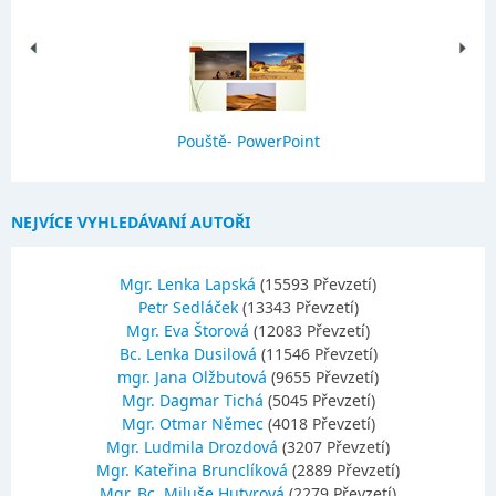
Pouště- PowerPoint
NEJVÍCE VYHLEDÁVANÍ AUTOŘI
Mgr. Lenka Lapská
(15593 Převzetí)
Petr Sedláček
(13343 Převzetí)
Mgr. Eva Štorová
(12083 Převzetí)
Bc. Lenka Dusilová
(11546 Převzetí)
mgr. Jana Olžbutová
(9655 Převzetí)
Mgr. Dagmar Tichá
(5045 Převzetí)
Mgr. Otmar Němec
(4018 Převzetí)
Mgr. Ludmila Drozdová
(3207 Převzetí)
Mgr. Kateřina Brunclíková
(2889 Převzetí)
Mgr.,Bc. Miluše Hutyrová
(2279 Převzetí)