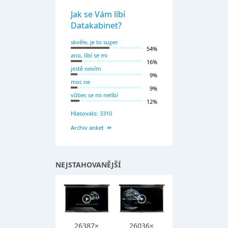
Jak se Vám líbí
Datakabinet?
skvěle, je to super
54%
ano, líbí se mi
16%
jestě nevím
9%
moc ne
9%
vůbec se mi nelíbí
12%
Hlasovalo: 3310
Archiv anket
NEJSTAHOVANĚJŠÍ
26387×
26036×