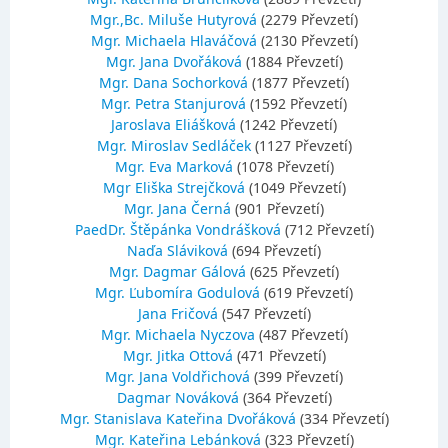
Mgr.,Bc. Miluše Hutyrová
(2279 Převzetí)
Mgr. Michaela Hlaváčová
(2130 Převzetí)
Mgr. Jana Dvořáková
(1884 Převzetí)
Mgr. Dana Sochorková
(1877 Převzetí)
Mgr. Petra Stanjurová
(1592 Převzetí)
Jaroslava Eliášková
(1242 Převzetí)
Mgr. Miroslav Sedláček
(1127 Převzetí)
Mgr. Eva Marková
(1078 Převzetí)
Mgr Eliška Strejčková
(1049 Převzetí)
Mgr. Jana Černá
(901 Převzetí)
PaedDr. Štěpánka Vondrášková
(712 Převzetí)
Naďa Sláviková
(694 Převzetí)
Mgr. Dagmar Gálová
(625 Převzetí)
Mgr. Ľubomíra Godulová
(619 Převzetí)
Jana Fričová
(547 Převzetí)
Mgr. Michaela Nyczova
(487 Převzetí)
Mgr. Jitka Ottová
(471 Převzetí)
Mgr. Jana Voldřichová
(399 Převzetí)
Dagmar Nováková
(364 Převzetí)
Mgr. Stanislava Kateřina Dvořáková
(334 Převzetí)
Mgr. Kateřina Lebánková
(323 Převzetí)