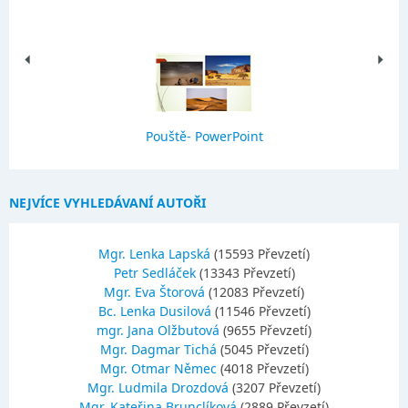
Pouště- PowerPoint
NEJVÍCE VYHLEDÁVANÍ AUTOŘI
Mgr. Lenka Lapská
(15593 Převzetí)
Petr Sedláček
(13343 Převzetí)
Mgr. Eva Štorová
(12083 Převzetí)
Bc. Lenka Dusilová
(11546 Převzetí)
mgr. Jana Olžbutová
(9655 Převzetí)
Mgr. Dagmar Tichá
(5045 Převzetí)
Mgr. Otmar Němec
(4018 Převzetí)
Mgr. Ludmila Drozdová
(3207 Převzetí)
Mgr. Kateřina Brunclíková
(2889 Převzetí)