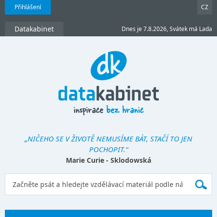
Přihlášení
CZ
Datakabinet
Dnes je 7.8.2026, Svátek má Lada
„NIČEHO SE V ŽIVOTĚ NEMUSÍME BÁT, STAČÍ TO JEN
POCHOPIT.“
Marie Curie - Sklodowská