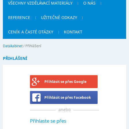
VŠECHNY VZDĚLÁVACÍ MATERIÁLY
O NÁS
REFERENCE
UŽITEČNÉ ODKAZY
CENÍK A ČASTÉ OTÁZKY
KONTAKT
Datakabinet
/
Přihlášení
PŘIHLÁŠENÍ
Přihlásit se přes Google
Přihlásit se přes Facebook
anebo
Přihlaste se přes