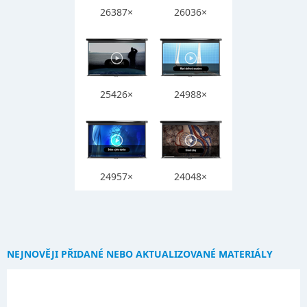
26387×
26036×
25426×
24988×
24957×
24048×
NEJNOVĚJI PŘIDANÉ NEBO AKTUALIZOVANÉ MATERIÁLY