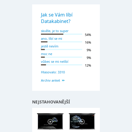
Jak se Vám líbí
Datakabinet?
skvěle, je to super
54%
ano, líbí se mi
16%
jestě nevím
9%
moc ne
9%
vůbec se mi nelíbí
12%
Hlasovalo: 3310
Archiv anket
NEJSTAHOVANĚJŠÍ