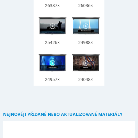
26387×
26036×
25426×
24988×
24957×
24048×
NEJNOVĚJI PŘIDANÉ NEBO AKTUALIZOVANÉ MATERIÁLY