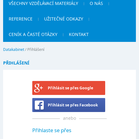
VŠECHNY VZDĚLÁVACÍ MATERIÁLY
O NÁS
REFERENCE
UŽITEČNÉ ODKAZY
CENÍK A ČASTÉ OTÁZKY
KONTAKT
Datakabinet
/
Přihlášení
PŘIHLÁŠENÍ
Přihlásit se přes Google
Přihlásit se přes Facebook
anebo
Přihlaste se přes