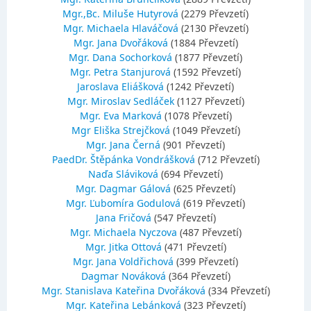
Mgr.,Bc. Miluše Hutyrová
(2279 Převzetí)
Mgr. Michaela Hlaváčová
(2130 Převzetí)
Mgr. Jana Dvořáková
(1884 Převzetí)
Mgr. Dana Sochorková
(1877 Převzetí)
Mgr. Petra Stanjurová
(1592 Převzetí)
Jaroslava Eliášková
(1242 Převzetí)
Mgr. Miroslav Sedláček
(1127 Převzetí)
Mgr. Eva Marková
(1078 Převzetí)
Mgr Eliška Strejčková
(1049 Převzetí)
Mgr. Jana Černá
(901 Převzetí)
PaedDr. Štěpánka Vondrášková
(712 Převzetí)
Naďa Sláviková
(694 Převzetí)
Mgr. Dagmar Gálová
(625 Převzetí)
Mgr. Ľubomíra Godulová
(619 Převzetí)
Jana Fričová
(547 Převzetí)
Mgr. Michaela Nyczova
(487 Převzetí)
Mgr. Jitka Ottová
(471 Převzetí)
Mgr. Jana Voldřichová
(399 Převzetí)
Dagmar Nováková
(364 Převzetí)
Mgr. Stanislava Kateřina Dvořáková
(334 Převzetí)
Mgr. Kateřina Lebánková
(323 Převzetí)