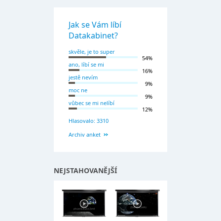
Jak se Vám líbí
Datakabinet?
skvěle, je to super
54%
ano, líbí se mi
16%
jestě nevím
9%
moc ne
9%
vůbec se mi nelíbí
12%
Hlasovalo: 3310
Archiv anket
NEJSTAHOVANĚJŠÍ