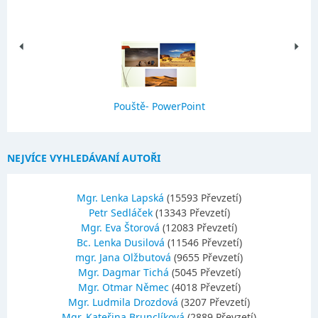
Pouště- PowerPoint
NEJVÍCE VYHLEDÁVANÍ AUTOŘI
Mgr. Lenka Lapská
(15593 Převzetí)
Petr Sedláček
(13343 Převzetí)
Mgr. Eva Štorová
(12083 Převzetí)
Bc. Lenka Dusilová
(11546 Převzetí)
mgr. Jana Olžbutová
(9655 Převzetí)
Mgr. Dagmar Tichá
(5045 Převzetí)
Mgr. Otmar Němec
(4018 Převzetí)
Mgr. Ludmila Drozdová
(3207 Převzetí)
Mgr. Kateřina Brunclíková
(2889 Převzetí)